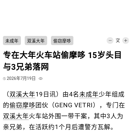
未成年
双溪大年
偷窃摩哆
专在大年火车站偷摩哆 15岁头目
与3兄弟落网
2026年7月19日
（
双溪大年
19日讯）由4名
未成年
少年组成
的
偷窃摩哆
团伙（GENG VETRI），专门在
双溪大年
火车站外围一带干案，其中3人为
亲兄弟，在活跃约1个月后遭警方瓦解。