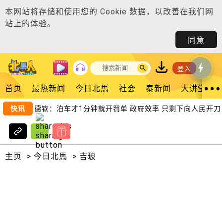
本网站将存储和使用您的
Cookie 数据
，以改善在我们网
站上的体验。
同意
登入
首页
最热新闻
今日北馬
社会
泰新闻
大讲堂
快讯
陈德钦：泊车才1分钟就开罚单 政府效率 只剩下向人民开刀！
主页
>
今日北馬
>
吉玻