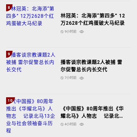
8
林冠英：北海添“第四多” 12
万2628个红鸡蛋破大马纪录
9小时前
9
播客谈宗教课题2人被捕 雷
尔促警总长内长交代
7小时前
10
《中国报》80周年推出《华
耀北马》人物志 记录北马
13企业与社会领袖奋斗历程
4小时前