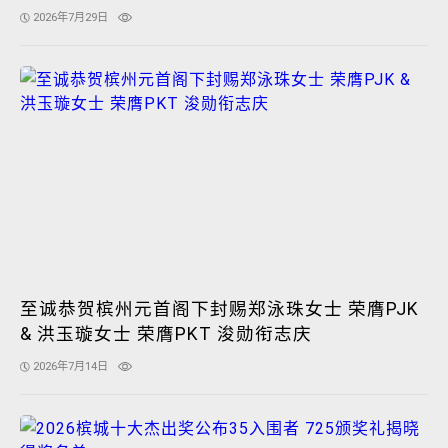
2026年7月29日
至诚恭贺槟州元首阁下封赐郑泳珠女士 荣膺PJK
& 洪玉璇女士 荣膺PKT 浚勋衔志庆
2026年7月14日