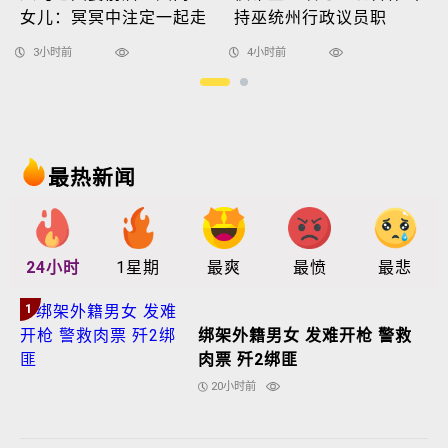
女儿：冥冥中注定一起走
持巫统州行政议员职
3小时前
4小时前
最热新闻
24小时
1星期
最爽
最愤
最悲
1
绑架外籍男女 发难开枪 警救
肉票 歼2绑匪
20小时前