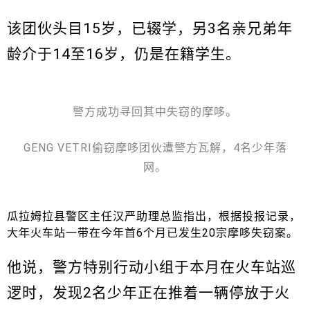
该团伙头目15岁，已辍学，另3名亲兄弟年
龄介于14至16岁，仍是在籍学生。
警方成功寻回其中失窃的摩哆。
GENG VETRI偷窃摩哆团伙遭警方瓦解，4名少年落
网。
瓜拉姆拉县警区主任汉严助理总监指出，根据投报记录，
大年火车站一带在今年首6个月已发生20宗摩哆失窃案。
他说，警方特别行动小组于本月在火车站巡
逻时，发现2名少年正在推着一辆停放于火