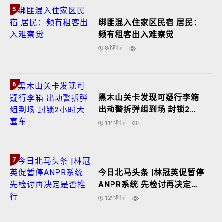
5
绑匪混入住家区民宿 居民：
频有租客出入难察觉
8小时前
6
黑木山关卡发现可疑行李箱
出动警拆弹组到场 封锁2小
时大塞车
11小时前
7
今日北马头条 |林冠英促暂停
ANPR系统 先检讨再决定是
否推行
12小时前