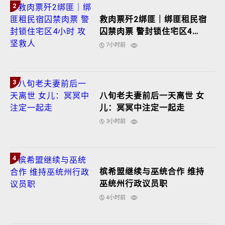
2
救肉票歼2绑匪｜绑匪租民宿
囚禁肉票 警封锁住宅区4小
时 攻坚救人
7小时前
3
八旬老夫妻前后一天离世 女
儿：冥冥中注定一起走
3小时前
4
槟希盟继续与巫统合作 维持
巫统州行政议员职
4小时前