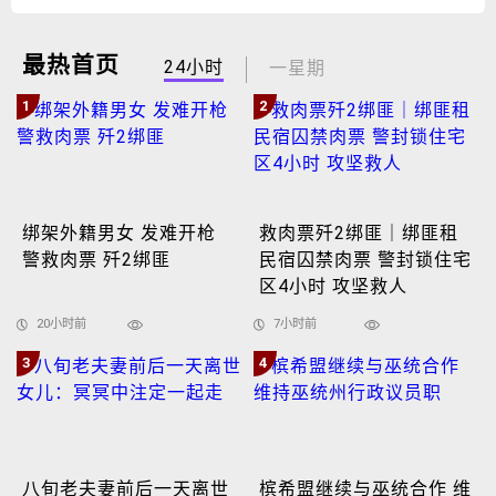
最热首页
24小时
一星期
1
2
绑架外籍男女 发难开枪
救肉票歼2绑匪｜绑匪租
警救肉票 歼2绑匪
民宿囚禁肉票 警封锁住宅
区4小时 攻坚救人
20小时前
7小时前
3
4
八旬老夫妻前后一天离世
槟希盟继续与巫统合作 维