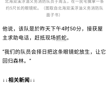
北海双溪浮油义务消防队员于周五，在一民宅擒拿一条
约5尺长的眼镜蛇。（图取自北海双溪浮油义务消防队
面子书）
他说，该队是於昨天下午4时50分，接获屋
主求助电话，赶抵现场
抓蛇
。
“我们的队员会择日把这条眼镜蛇放生，让它
回归森林。”
↓↓相关新闻↓↓