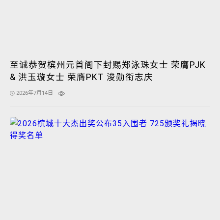
至诚恭贺槟州元首阁下封赐郑泳珠女士 荣膺PJK
& 洪玉璇女士 荣膺PKT 浚勋衔志庆
2026年7月14日