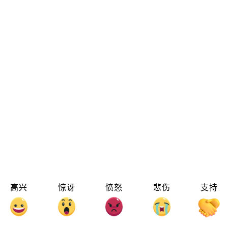
高兴
惊讶
愤怒
悲伤
支持