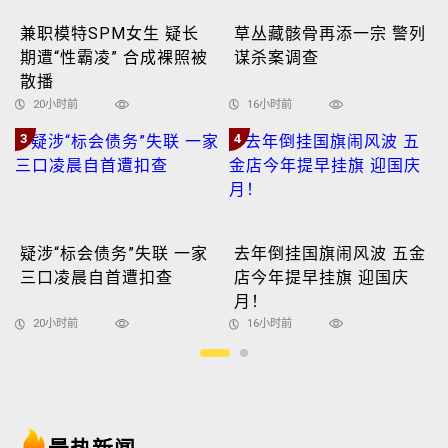
兼职模特SPM女生 疑长
草丛藏骸骨再添一宗 警列
期遭“性霸凌” 合成裸照被
谋杀案调查
散播
20小时前
16小时前
3
4
疑涉“标会债务”失联 一家
去年倒挂国旗闹风波 五金
三口凌晨自首遭扣查
店今年提早挂旗 迎国庆
月！
20小时前
16小时前