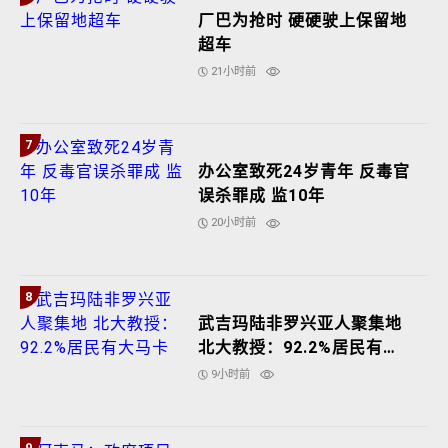
厂巴为抢时 硬硬驶上保留地
超车
21小时前
7
办公室致死24岁青年 反毒官
误杀罪成 监10年
20小时前
8
武吉玛陆非罗兴亚人聚集地
北大教授：92.2%居民有大
马卡
9小时前
9