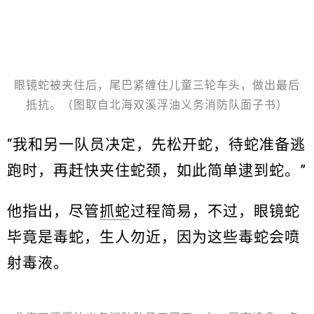
眼镜蛇被夹住后，尾巴紧缠住儿童三轮车头，做出最后
抵抗。（图取自北海双溪浮油义务消防队面子书）
“我和另一队员决定，先松开蛇，待蛇准备逃
跑时，再赶快夹住蛇颈，如此简单逮到蛇。”
他指出，尽管
抓蛇
过程简易，不过，眼镜蛇
毕竟是毒蛇，生人勿近，因为这些毒蛇会喷
射毒液。