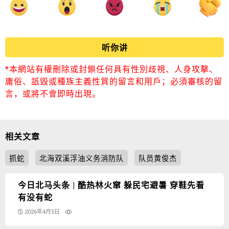
听你讲
*本網站有權刪除或封鎖任何具有性別歧視、人身攻擊、
庸俗、詆毀或種族主義性質的留言和用戶；必須審核的留
言，或將不會即時出現。
相关文章
抓蛇
北海双溪浮油义务消防队
队员黄俊杰
今日北马头条 | 酷热林火窜 躲民宅避暑 穿鞋先看
有没有蛇
2026年4月5日