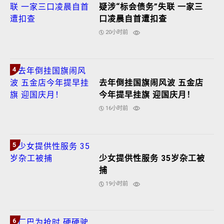
疑涉“标会债务”失联 一家三
口凌晨自首遭扣查
20小时前
4
去年倒挂国旗闹风波 五金店
今年提早挂旗 迎国庆月！
16小时前
5
少女提供性服务 35岁杂工被
捕
19小时前
6