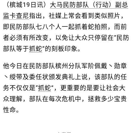
（槟城19日讯）
大马民防部队（行动）副总
监卡查尼
指出，社媒上常会看到类似照片，
即民防部队七八个人一起抓着蛇拍照，而前
者必须有所改变，以免让大众只停留在“民防
部队等于
抓蛇
”的刻板印象。
他今日在民防部队槟州分队军阶佩戴丶勋章
丶绶带及委任状颁发典礼上说，该部队的任
务不仅仅是“
抓蛇
”，更重要的是要让社会大
众理解，部队在每次危机中，拯救多少宝贵
性命。