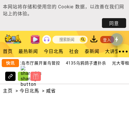
本网站将存储和使用您的
Cookie 数据
，以改善在我们网
站上的体验。
同意
登入
首页
最热新闻
今日北馬
社会
泰新闻
大讲堂
快讯
槟岛市厅展开害鸟管控 4135乌鸦鸽子遭扑杀
光大零租金
主页
>
今日北馬
>
威省