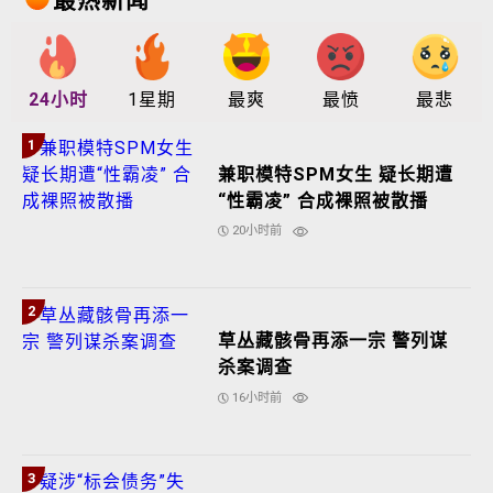
最热新闻
24小时
1星期
最爽
最愤
最悲
1
兼职模特SPM女生 疑长期遭
“性霸凌” 合成裸照被散播
20小时前
2
草丛藏骸骨再添一宗 警列谋
杀案调查
16小时前
3