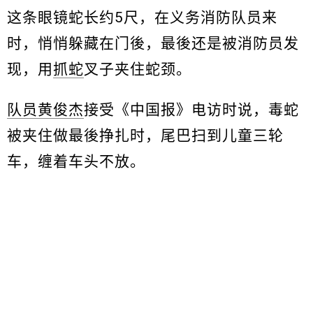
这条眼镜蛇长约5尺，在义务消防队员来
时，悄悄躲藏在门後，最後还是被消防员发
现，用
抓蛇
叉子夹住蛇颈。
队员黄俊杰
接受《中国报》电访时说，毒蛇
被夹住做最後挣扎时，尾巴扫到儿童三轮
车，缠着车头不放。