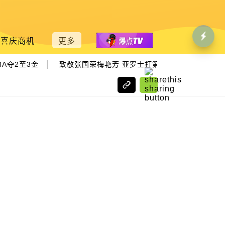
喜庆商机
更多
|
夺2至3金
致敬张国荣梅艳芳 亚罗士打第一狮子会慈善演唱会1