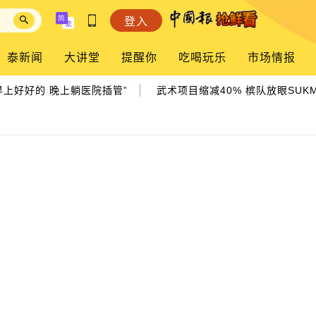
登入
泰新闻
大讲堂
提醒你
吃喝玩乐
市场情报
|
上好好的 晚上躺医院插管”
武术项目缩减40% 槟队放眼SUKMA