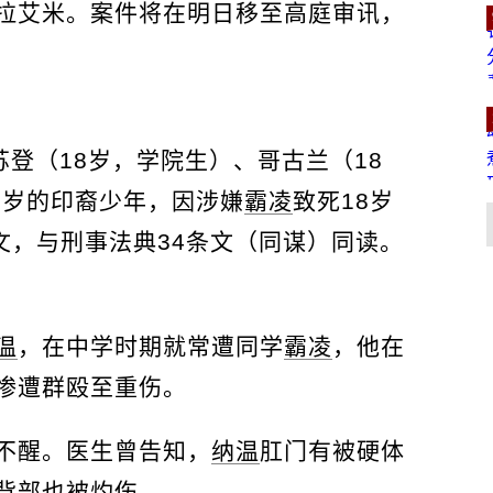
拉艾米。案件将在明日移至高庭审讯，
格苏登（18岁，学院生）、哥古兰（18
7岁的印裔少年，因涉嫌
霸凌
致死18岁
文，与刑事法典34条文（同谋）同读。
温
，在中学时期就常遭同学
霸凌
，他在
惨遭群殴至重伤。
不醒。医生曾告知，
纳温
肛门有被硬体
背部也被灼伤。