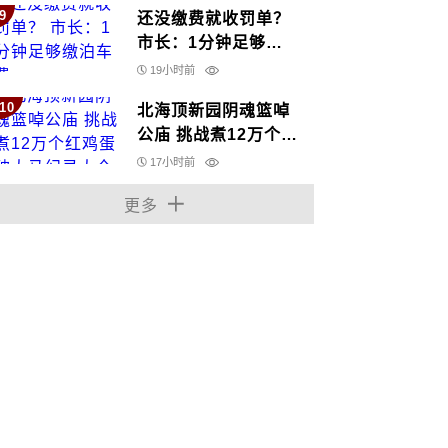
9
还没缴费就收罚单？
市长：1分钟足够缴
泊车费
19小时前
10
北海顶新园阴魂篮啅
公庙 挑战煮12万个红
鸡蛋 破大马纪录大全
17小时前
更多