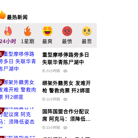
最热新闻
24小时
1星期
最爽
最愤
最悲
最惊
支持
1
重型摩哆停路旁多日
失联华青陈尸湖中
21小时前
2
绑架外籍男女 发难开
枪 警救肉票 歼2绑匪
11小时前
3
国阵国盟合作分配议
席 阿克马：须降低姿
态谈
21小时前