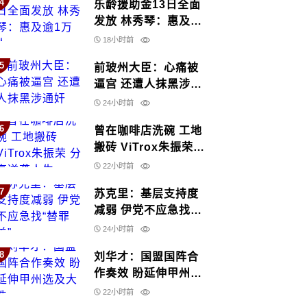
4
乐龄援助金13日全面
发放 林秀琴：惠及逾
1万人
18小时前
5
前玻州大臣：心痛被
逼宫 还遭人抹黑涉通
奸
24小时前
6
曾在咖啡店洗碗 工地
搬砖 ViTrox朱振荣
分享逆袭人生
22小时前
7
苏克里：基层支持度
减弱 伊党不应急找
“替罪羊”
24小时前
8
刘华才：国盟国阵合
作奏效 盼延伸甲州选
及大选
22小时前