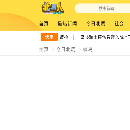
首页
最热新闻
今日北馬
社会
|
快讯
群闯民宅 居民拜祭 垃圾都怕遭抢
摩哆骑士撞伤昏迷入院 “早
主页
>
今日北馬
>
槟岛