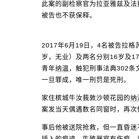
此案的副检察官为拉亚雅兹及法
被告也不获保释。
2017年6月19日，4名被告拉
岁，无业）及两名分别16岁及1
青年
纳温
，触犯刑事法典302条
一旦罪成，唯一刑罚是死刑。
家住槟城牛汝莪敦沙顿花园的
纳
案发当天偶遇数名同窗时，再次
事后他被送院抢救，但一直昏迷
插入的痕迹，生殖器官有伤痕，