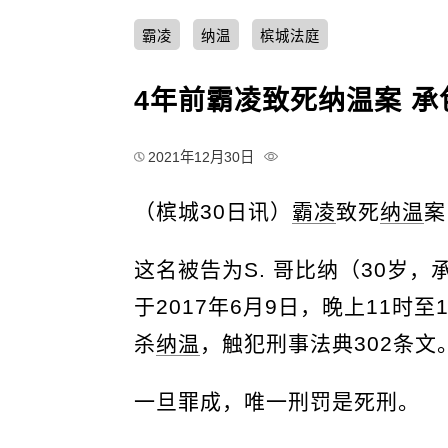
霸凌
纳温
槟城法庭
4年前霸凌致死纳温案 
2021年12月30日
（槟城30日讯）
霸凌
致死
纳温
案
这名被告为S. 哥比纳（30岁
于2017年6月9日，晚上11时
杀
纳温
，触犯刑事法典302条文
一旦罪成，唯一刑罚是死刑。