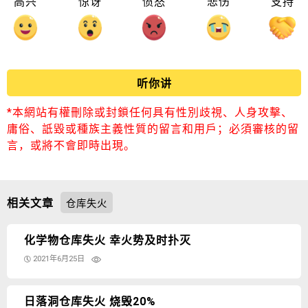
高兴
惊讶
愤怒
悲伤
支持
听你讲
*本網站有權刪除或封鎖任何具有性別歧視、人身攻擊、
庸俗、詆毀或種族主義性質的留言和用戶；必須審核的留
言，或將不會即時出現。
相关文章
仓库失火
化学物仓库失火 幸火势及时扑灭
2021年6月25日
日落洞仓库失火 烧毁20%