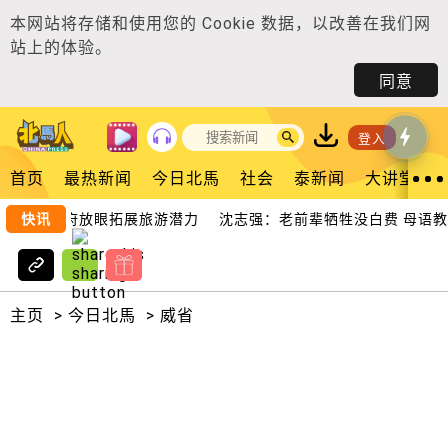
本网站将存储和使用您的
Cookie 数据
，以改善在我们网
站上的体验。
同意
登入
首页
最热新闻
今日北馬
社会
泰新闻
大讲堂
少 州政府放眼拓展旅游潜力
快讯
沈志强：老前辈牺牲没白费 母语教
主页
>
今日北馬
>
威省