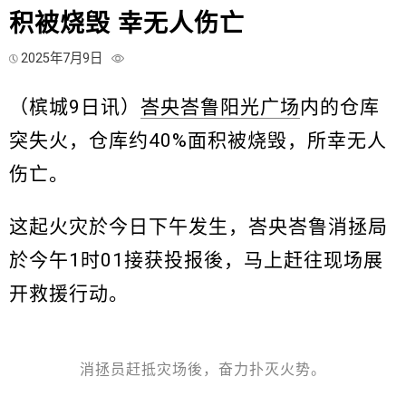
积被烧毁 幸无人伤亡
2025年7月9日
（槟城9日讯）
峇央峇鲁阳光广场
内的仓库
突失火，仓库约40%面积被烧毁，所幸无人
伤亡。
这起火灾於今日下午发生，峇央峇鲁消拯局
於今午1时01接获投报後，马上赶往现场展
开救援行动。
消拯员赶抵灾场後，奋力扑灭火势。