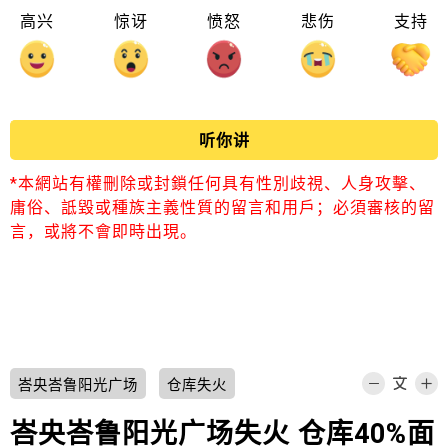
高兴
惊讶
愤怒
悲伤
支持
听你讲
*本網站有權刪除或封鎖任何具有性別歧視、人身攻擊、
庸俗、詆毀或種族主義性質的留言和用戶；必須審核的留
言，或將不會即時出現。
峇央峇鲁阳光广场
仓库失火
峇央峇鲁阳光广场失火 仓库40%面