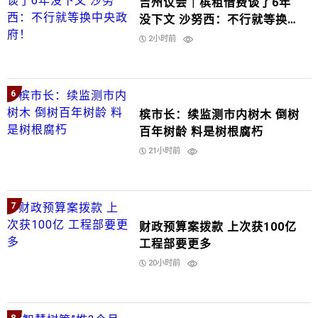
吉州议会｜槟租借费谈了6年
没下文 沙努西：不行就等换中
央政府！
2小时前
6
槟市长：续监测市内树木 倒树
百年树龄 料是树根腐朽
21小时前
7
财政预算案拨款 上次获100亿
工程部要更多
20小时前
8