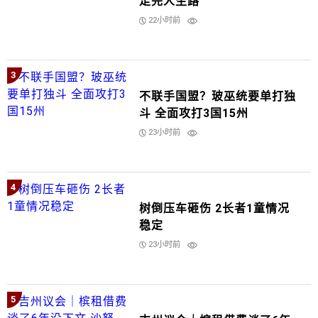
走完人生路
22小时前
3
不联手国盟？玻巫统要单打独
斗 全面攻打3国15州
23小时前
4
树倒压车砸伤 2长者1童情况
稳定
23小时前
5