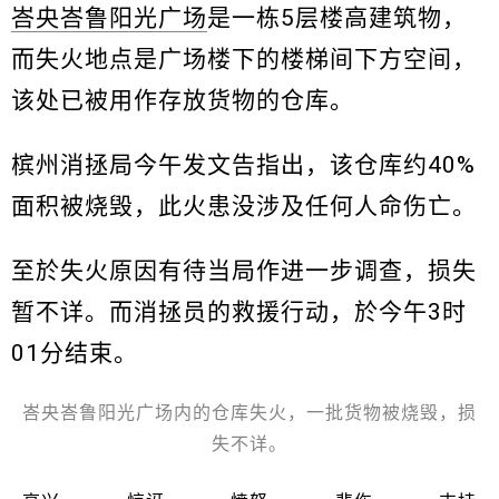
峇央峇鲁阳光广场
是一栋5层楼高建筑物，
而失火地点是广场楼下的楼梯间下方空间，
该处已被用作存放货物的仓库。
槟州消拯局今午发文告指出，该仓库约40%
面积被烧毁，此火患没涉及任何人命伤亡。
至於失火原因有待当局作进一步调查，损失
暂不详。而消拯员的救援行动，於今午3时
01分结束。
峇央峇鲁阳光广场内的仓库失火，一批货物被烧毁，损
失不详。