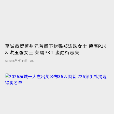
至诚恭贺槟州元首阁下封赐郑泳珠女士 荣膺PJK
& 洪玉璇女士 荣膺PKT 浚勋衔志庆
2026年7月14日