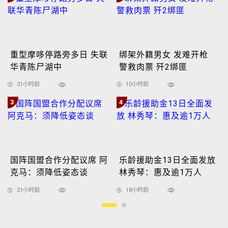
重型摩哆停路旁多日 失联
绑架外籍男女 发难开枪
华青陈尸湖中
警救肉票 歼2绑匪
21小时前
10小时前
3
4
国阵国盟合作分配议席 阿
乐龄援助金13日全面发放
克马：须降低姿态谈
林秀琴：惠及逾1万人
21小时前
18小时前