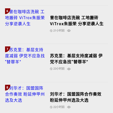
6
曾在咖啡店洗碗 工地搬砖
ViTrox朱振荣 分享逆袭人生
21小时前
7
苏克里：基层支持度减弱 伊
党不应急找“替罪羊”
23小时前
8
刘华才：国盟国阵合作奏效
盼延伸甲州选及大选
22小时前