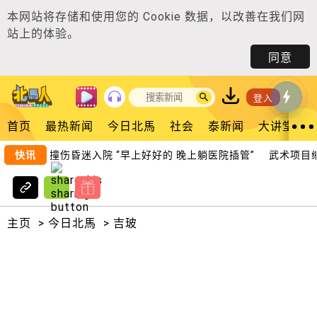
本网站将存储和使用您的
Cookie 数据
，以改善在我们网
站上的体验。
同意
登入
首页
最热新闻
今日北馬
社会
泰新闻
大讲堂
摩哆骑士撞伤昏迷入院 “早上好好的 晚上躺医院插管”
快讯
武术项目缩减
主页
>
今日北馬
>
吉玻