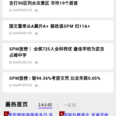
吉打90区列水灾黑区 华玲19个居首
2026年4月21日
国文重审从A飙升A+ 骆政语SPM 扫11A+
2026年4月13日
SPM放榜｜ 全槟725人全科特优 最佳学校为武吉
占姆中学
2026年3月31日
SPM放榜 | 玻94.36%考获文凭 比去年跌0.65%
2026年3月31日
最热首页
24小时
一星期
1
2