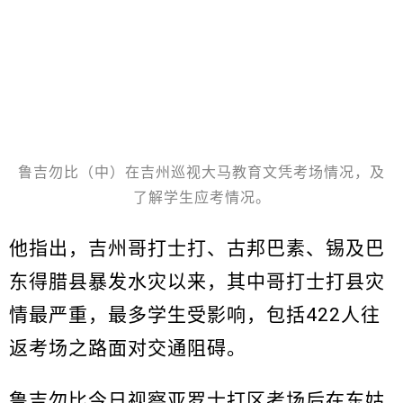
鲁吉勿比（中）在吉州巡视大马教育文凭考场情况，及
了解学生应考情况。
他指出，吉州哥打士打、古邦巴素、锡及巴
东得腊县暴发水灾以来，其中哥打士打县灾
情最严重，最多学生受影响，包括422人往
返考场之路面对交通阻碍。
鲁吉勿比今日视察亚罗士打区考场后在东姑