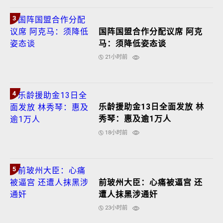
3
国阵国盟合作分配议席 阿克
马：须降低姿态谈
21小时前
4
乐龄援助金13日全面发放 林
秀琴：惠及逾1万人
18小时前
5
前玻州大臣：心痛被逼宫 还
遭人抹黑涉通奸
23小时前