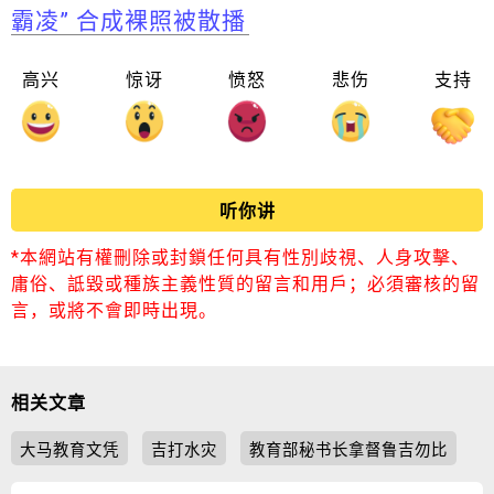
霸凌” 合成裸照被散播
高兴
惊讶
愤怒
悲伤
支持
听你讲
*本網站有權刪除或封鎖任何具有性別歧視、人身攻擊、
庸俗、詆毀或種族主義性質的留言和用戶；必須審核的留
言，或將不會即時出現。
相关文章
大马教育文凭
吉打水灾
教育部秘书长拿督鲁吉勿比