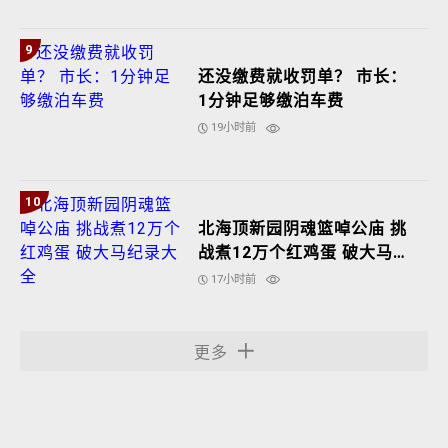
9
还没缴费就收罚单？ 市长：
1分钟足够缴泊车费
19小时前
10
北海顶新园阴魂篮啅公庙 挑
战煮12万个红鸡蛋 破大马纪
录大全
17小时前
更多