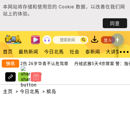
本网站将存储和使用您的
Cookie 数据
，以改善在我们网
站上的体验。
同意
登入
首页
最热新闻
今日北馬
社会
泰新闻
大讲堂
车祸 1死2伤 26岁华青不认危驾罪
快讯
丹绒武雅5天4宗罪案 警：独行
主页
>
今日北馬
>
槟岛