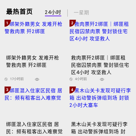
最热首页
24小时
一星期
1
2
绑架外籍男女 发难开枪
救肉票歼2绑匪｜绑匪租
警救肉票 歼2绑匪
民宿囚禁肉票 警封锁住宅
区4小时 攻坚救人
17小时前
4小时前
3
4
绑匪混入住家区民宿 居
黑木山关卡发现可疑行李
民：频有租客出入难察觉
箱 出动警拆弹组到场 封