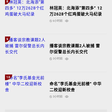
8
林冠英：北海添“第四多” 12
万2628个红鸡蛋破大马纪录
6小时前
9
播客谈宗教课题2人被捕 雷
尔促警总长内长交代
3小时前
10
命名“李氏基金光前楼” 中华
二校迎新校舍
3小时前