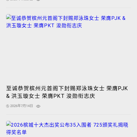
至诚恭贺槟州元首阁下封赐郑泳珠女士 荣膺PJK
& 洪玉璇女士 荣膺PKT 浚勋衔志庆
2026年7月14日