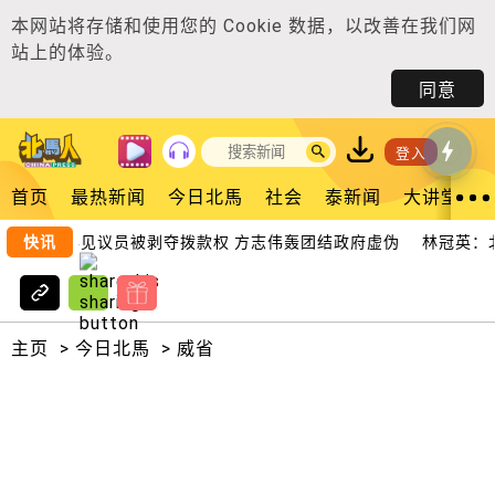
本网站将存储和使用您的
Cookie 数据
，以改善在我们网
站上的体验。
同意
登入
首页
最热新闻
今日北馬
社会
泰新闻
大讲堂
快讯
异见议员被剥夺拨款权 方志伟轰团结政府虚伪
林冠英：北海
主页
>
今日北馬
>
威省