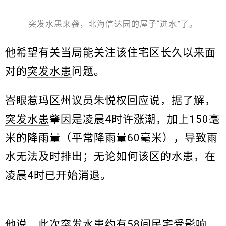
突发水患来袭，北海信达园的屋子“进水”了。
他希望有关当局能关注该住宅区长久以来面
对的
突发水患
问题。
峇眼惹玛区州议员朱悦权回应说，据了解，
突发水患
肇因是凌晨4时许涨潮，加上150毫
米的降雨量（平常降雨量60毫米），导致雨
水无法及时排出；无论如何该区的水患，在
凌晨4时已开始消退。
他说，此次
突发水患
约有58间民宅受影响，