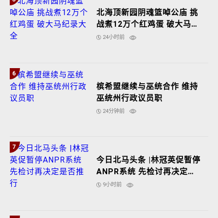
北海顶新园阴魂篮啅公庙 挑
战煮12万个红鸡蛋 破大马纪
录大全
24小时前
6
槟希盟继续与巫统合作 维持
巫统州行政议员职
24分钟前
7
今日北马头条 |林冠英促暂停
ANPR系统 先检讨再决定是
否推行
9小时前