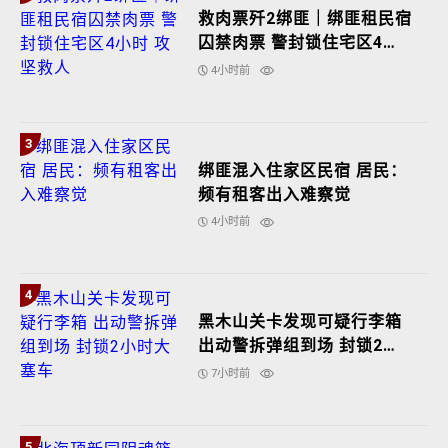
救肉票歼2绑匪｜绑匪租民宿
囚禁肉票 警封锁住宅区4小
时 攻坚救人
4小时前
3
绑匪混入住家区民宿 居民：
频有租客出入难察觉
4小时前
4
黑木山关卡发现可疑行李箱
出动警拆弹组到场 封锁2小
时大塞车
7小时前
5