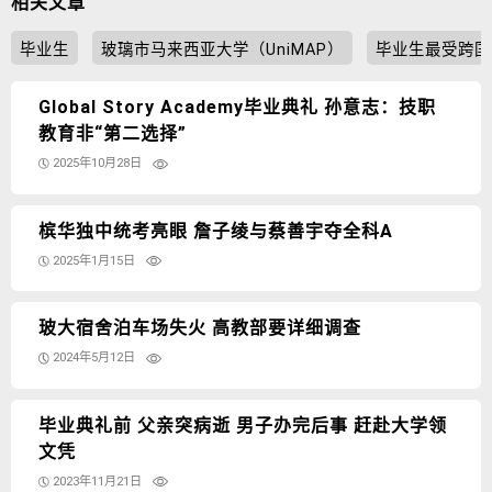
相关文章
毕业生
玻璃市马来西亚大学（UniMAP）
毕业生最受跨国
Global Story Academy毕业典礼 孙意志：技职
教育非“第二选择”
2025年10月28日
槟华独中统考亮眼 詹子绫与蔡善宇夺全科A
2025年1月15日
玻大宿舍泊车场失火 高教部要详细调查
2024年5月12日
毕业典礼前 父亲突病逝 男子办完后事 赶赴大学领
文凭
2023年11月21日