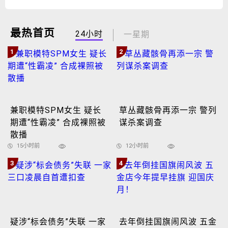
最热首页
24小时
一星期
1
2
兼职模特SPM女生 疑长
草丛藏骸骨再添一宗 警列
期遭“性霸凌” 合成裸照被
谋杀案调查
散播
15小时前
12小时前
3
4
疑涉“标会债务”失联 一家
去年倒挂国旗闹风波 五金