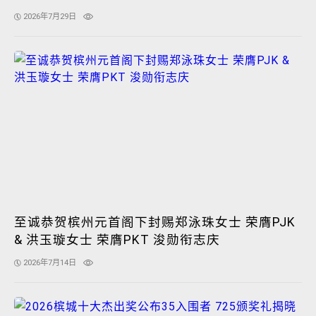
2026年7月29日
至诚恭贺槟州元首阁下封赐郑泳珠女士 荣膺PJK
& 洪玉璇女士 荣膺PKT 浚勋衔志庆
2026年7月14日