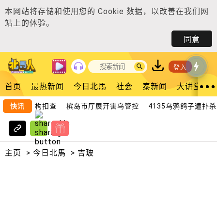
本网站将存储和使用您的
Cookie 数据
，以改善在我们网
站上的体验。
同意
登入
首页
最热新闻
今日北馬
社会
泰新闻
大讲堂
遭槟海事机构扣查
快讯
槟岛市厅展开害鸟管控 4135乌鸦鸽子遭扑杀
主页
>
今日北馬
>
吉玻