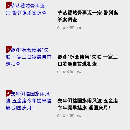
2
草丛藏骸骨再添一宗 警列谋
杀案调查
12小时前
3
疑涉“标会债务”失联 一家三
口凌晨自首遭扣查
15小时前
4
去年倒挂国旗闹风波 五金店
今年提早挂旗 迎国庆月！
12小时前