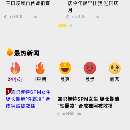
三口凌晨自首遭扣查
店今年提早挂旗 迎国庆
月！
15小时前
12小时前
最热新闻
24小时
1星期
最爽
最愤
最悲
1
兼职模特SPM女生 疑长期遭
“性霸凌” 合成裸照被散播
15小时前