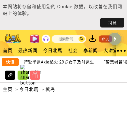
本网站将存储和使用您的
Cookie 数据
，以改善在我们网
站上的体验。
同意
登入
首页
最热新闻
今日北馬
社会
泰新闻
大讲堂
快讯
行驶半途Axia起火 29岁女子及时逃生
“智慧树管”推
主页
>
今日北馬
>
槟岛