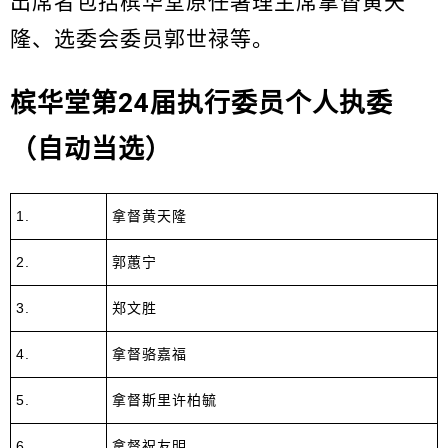
出席者包括槟华堂原任署理主席拿督黄天
隆、选委会委员郭世禄等。
槟华堂第24届执行委员个人执委
（自动当选）
1.
拿督黄天隆
2.
郭蕙宁
3.
郑文胜
4.
拿督骆嘉福
5.
拿督斯里许柏毓
6.
拿督祝友明