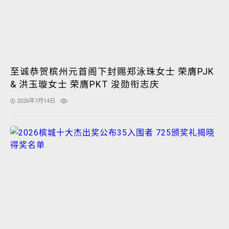
至诚恭贺槟州元首阁下封赐郑泳珠女士 荣膺PJK
& 洪玉璇女士 荣膺PKT 浚勋衔志庆
2026年7月14日