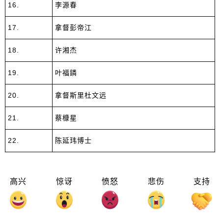
16.
李源春
17.
拿督彭帝江
18.
许湘杰
19.
叶福鏻
20.
拿督斯里杜文远
21.
蔡槺星
22.
陈延玮博士
高兴
惊讶
愤怒
悲伤
支持