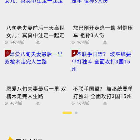
八旬老夫妻前后一天离世
旅巴刚开走逃一劫 树倒压
女儿：冥冥中注定一起走
车 祖孙3人伤
24小时前
9小时前
3
4
恩爱八旬夫妻最后一里 双
不联手国盟？ 玻巫统要单
棺木走完人生路
打独斗 全面攻打3国15州
4小时前
5小时前