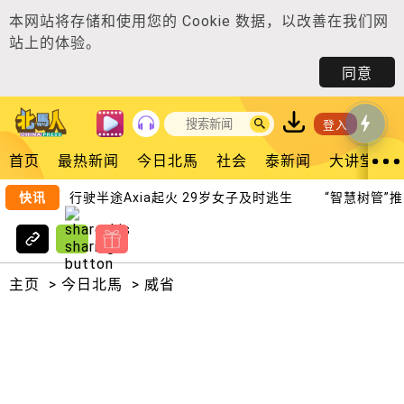
本网站将存储和使用您的
Cookie 数据
，以改善在我们网
站上的体验。
同意
登入
首页
最热新闻
今日北馬
社会
泰新闻
大讲堂
快讯
行驶半途Axia起火 29岁女子及时逃生
“智慧树管”推3
主页
>
今日北馬
>
威省