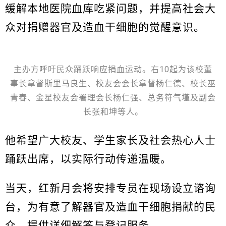
缓解本地医院血库吃紧问题，并提高社会大
众对捐赠器官及造血干细胞的觉醒意识。
主办方呼吁民众踊跃响应捐血运动。右10起为该校董
事长拿督斯里马良生、校友会会长拿督杨仁德、校长巫
青春、金星校友会署理会长杨仁强、总务符气墐及副会
长张和坤等人。
他希望广大校友、学生家长及社会热心人士
踊跃出席，以实际行动传递温暖。
当天，红新月会将安排专员在现场设立谘询
台，为有意了解器官及造血干细胞捐献的民
众，提供详细解答与登记服务。