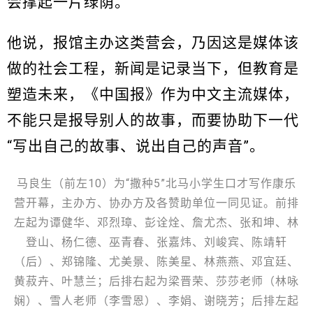
会撑起一片绿荫。”
他说，报馆主办这类营会，乃因这是媒体该
做的社会工程，新闻是记录当下，但教育是
塑造未来，《中国报》作为中文主流媒体，
不能只是报导别人的故事，而要协助下一代
“写出自己的故事、说出自己的声音”。
马良生（前左10）为“撒种5”北马小学生口才写作康乐
营开幕，主办方、协办方及各赞助单位一同见证。前排
左起为谭健华、邓烈璋、彭诠烇、詹尤杰、张和坤、林
登山、杨仁德、巫青春、张嘉炜、刘峻宾、陈靖轩
（后）、郑锦隆、尤美景、陈美星、林燕燕、邓宜廷、
黄菽卉、叶慧兰；后排右起为梁晋荣、莎莎老师（林咏
娴）、雪人老师（李雪恩）、李娟、谢晓芳；后排左起