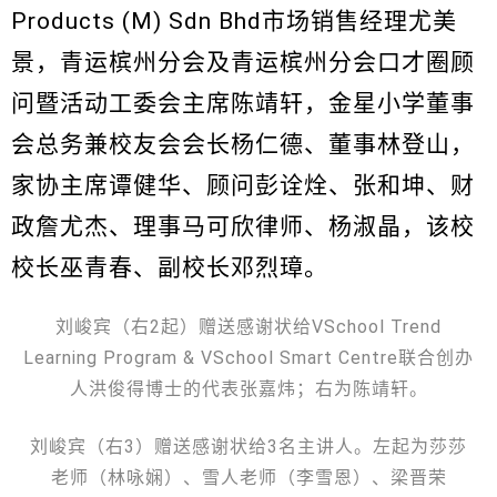
Products (M) Sdn Bhd市场销售经理尤美
景，青运槟州分会及青运槟州分会口才圈顾
问暨活动工委会主席陈靖轩，金星小学董事
会总务兼校友会会长杨仁德、董事林登山，
家协主席谭健华、顾问彭诠烇、张和坤、财
政詹尤杰、理事马可欣律师、杨淑晶，该校
校长巫青春、副校长邓烈璋。
刘峻宾（右2起）赠送感谢状给VSchool Trend
Learning Program & VSchool Smart Centre联合创办
人洪俊得博士的代表张嘉炜；右为陈靖轩。
刘峻宾（右3）赠送感谢状给3名主讲人。左起为莎莎
老师（林咏娴）、雪人老师（李雪恩）、梁晋荣