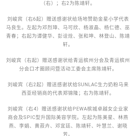
（右）；右2为陈靖轩。
刘峻宾（右6起）赠送感谢状给场地赞助金星小学代表
马良生。左起为邓烈璋、马可欣、杨淑晶、杨仁德、巫
青春；右起为谭健华、彭诠烇、张和坤、林登山、陈靖
轩。
刘峻宾（右起）赠送感谢状给青运槟州分会及青运槟州
分会口才圈顾问暨活动工委会主席陈靖轩。
刘峻宾（右2起）赠送感谢状给SUNLAC生力奶粉马来
西亚经销商的代表郑锦隆；右为陈靖轩。
刘峻宾（右4）赠送感谢状给PEWA槟城卓越女企业家
商会及SPIC型升国际美容学院。左起为陈美星、林燕
燕、李娟、黄菽卉、邓宜廷、陈靖轩、叶慧兰、谢晓
芳。