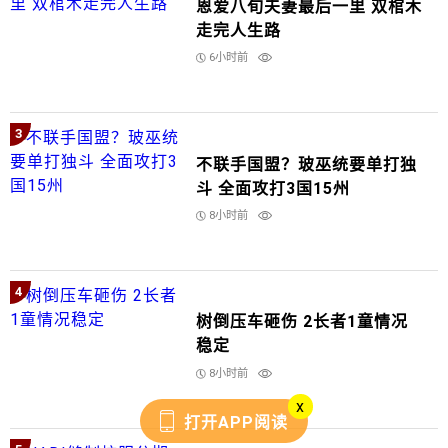
恩爱八旬夫妻最后一里 双棺木
走完人生路
6小时前
3
不联手国盟？玻巫统要单打独
斗 全面攻打3国15州
8小时前
4
树倒压车砸伤 2长者1童情况
稳定
8小时前
x
打开APP阅读