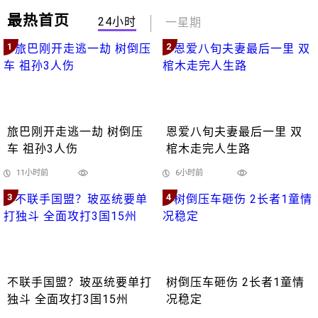
最热首页
24小时
一星期
1
2
旅巴刚开走逃一劫 树倒压
恩爱八旬夫妻最后一里 双
车 祖孙3人伤
棺木走完人生路
11小时前
6小时前
3
4
不联手国盟？玻巫统要单打
树倒压车砸伤 2长者1童情
独斗 全面攻打3国15州
况稳定