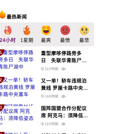
最热新闻
24小时
1星期
最爽
最愤
最悲
最惊
支持
1
重型摩哆停路旁多
日 失联华青陈尸湖
中
11小时前
2
又一单！轿车违规泊
黄线 罗厘卡路中央塞
车
14小时前
3
国阵国盟合作分配议
席 阿克马：须降低姿
态谈
11小时前