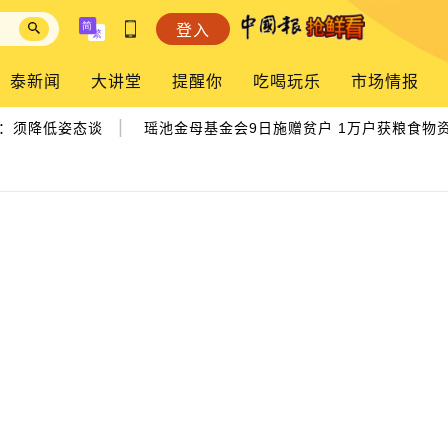
登入
泰新闻
大讲堂
提醒你
吃喝玩乐
市场情报
|
须降低姿态谈
瑶池金母基金会9日施赠贫户 1万户获粮食物资