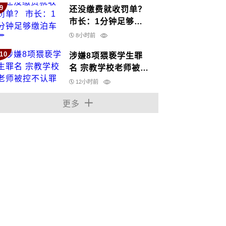
9
还没缴费就收罚单？
市长：1分钟足够缴
泊车费
8小时前
10
涉嫌8项猥亵学生罪
名 宗教学校老师被控
不认罪
12小时前
更多