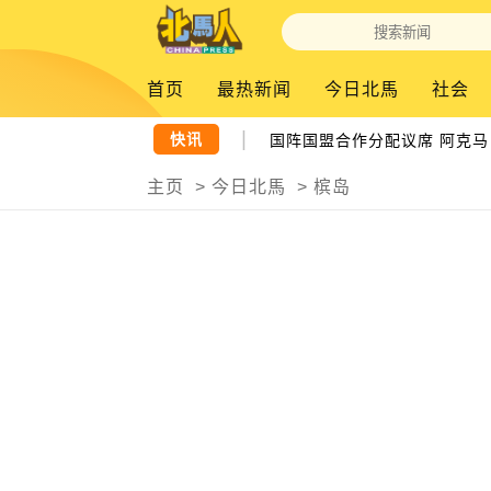
首页
最热新闻
今日北馬
社会
|
快讯
曹观友：国州议员需掌握知识
国阵国盟合作分配议席 阿克马：
主页
>
今日北馬
>
槟岛