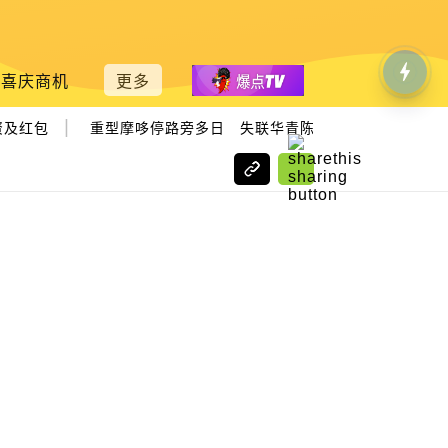
喜庆商机
更多
|
|
及红包
重型摩哆停路旁多日 失联华青陈尸湖中
武器电机赛