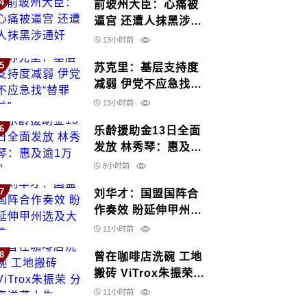
4
前玻州大臣：心痛被
逼宫 还遭人抹黑涉通
奸
13小时前
5
苏克里：基层支持度
减弱 伊党不应急找
“替罪羊”
13小时前
6
乐龄援助金13日全面
发放 林秀琴：惠及逾
1万人
8小时前
7
刘华才：国盟国阵合
作奏效 盼延伸甲州选
及大选
11小时前
8
曾在咖啡店洗碗 工地
搬砖 ViTrox朱振荣
分享逆袭人生
11小时前