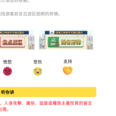
展示该店的收据。
阻挡游客前去古迹区拍照的热情。
支持
愤怒
悲伤
听你讲
視、人身攻擊、庸俗、詆毀或種族主義性質的留言
出現。