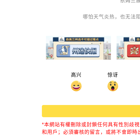
依姆兰
哪怕天气炎热，也无法
高兴
惊讶
*本網站有權刪除或封鎖任何具有性別歧
和用戶；必須審核的留言，或將不會即時