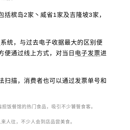
包括槟岛2家丶威省1家及吉隆坡3家，
票
系统，与过去电子收据最大的区别便
方便通过线上方式，对当日
电子发票
进
法扫描，消费者也可以通过发票单号和
里也扁担饭餐馆的热门食品，吸引不少饕餮食客。
人来人往，不少人会到店品尝美食。