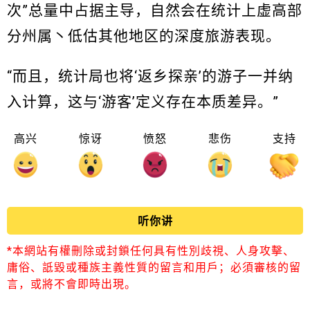
次”总量中占据主导，自然会在统计上虚高部
分州属丶低估其他地区的深度旅游表现。
“而且，统计局也将‘返乡探亲’的游子一并纳
入计算，这与‘游客’定义存在本质差异。”
高兴
惊讶
愤怒
悲伤
支持
听你讲
*本網站有權刪除或封鎖任何具有性別歧視、人身攻擊、
庸俗、詆毀或種族主義性質的留言和用戶；必須審核的留
言，或將不會即時出現。