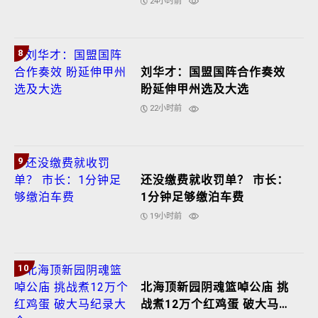
24小时前
8
刘华才：国盟国阵合作奏效
盼延伸甲州选及大选
22小时前
9
还没缴费就收罚单？ 市长：
1分钟足够缴泊车费
19小时前
10
北海顶新园阴魂篮啅公庙 挑
战煮12万个红鸡蛋 破大马纪