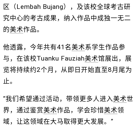
区（Lembah Bujang），及该校全球考古研
究中心的考古成果，纳入作品中成独一无二
的
美术
作品。
他透露，今年共有41名
美术
系学生作品参
与，在该校Tuanku Fauziah
美术
馆展出，展
览将持续约2个月，从即日开始直至8月尾为
止。
“我们希望通过活动，带领更多人进入
美术
世
界，通过鉴赏
美术
作品，学会珍惜
美术
领
域，让这领域在大马取得更大发展。”