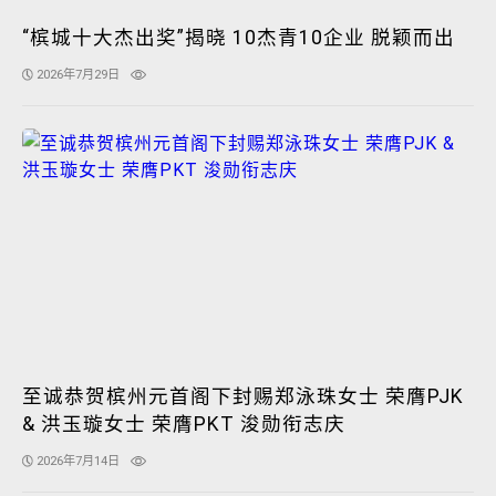
“槟城十大杰出奖”揭晓 10杰青10企业 脱颖而出
2026年7月29日
至诚恭贺槟州元首阁下封赐郑泳珠女士 荣膺PJK
& 洪玉璇女士 荣膺PKT 浚勋衔志庆
2026年7月14日