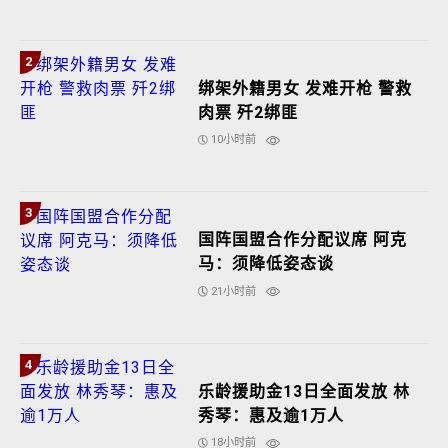
2
绑架外籍男女 发难开枪 警救
肉票 歼2绑匪
10小时前
3
国阵国盟合作分配议席 阿克
马：须降低姿态谈
21小时前
4
乐龄援助金13日全面发放 林
秀琴：惠及逾1万人
18小时前