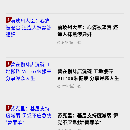
5
前玻州大臣：心痛被逼宫 还
遭人抹黑涉通奸
24小时前
6
曾在咖啡店洗碗 工地搬砖
ViTrox朱振荣 分享逆袭人生
22小时前
7
苏克里：基层支持度减弱 伊
党不应急找“替罪羊”