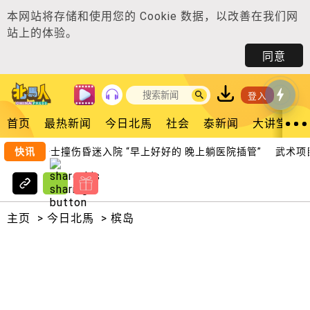
本网站将存储和使用您的
Cookie 数据
，以改善在我们网
站上的体验。
同意
登入
首页
最热新闻
今日北馬
社会
泰新闻
大讲堂
摩哆骑士撞伤昏迷入院 “早上好好的 晚上躺医院插管”
快讯
武术项目缩
主页
>
今日北馬
>
槟岛