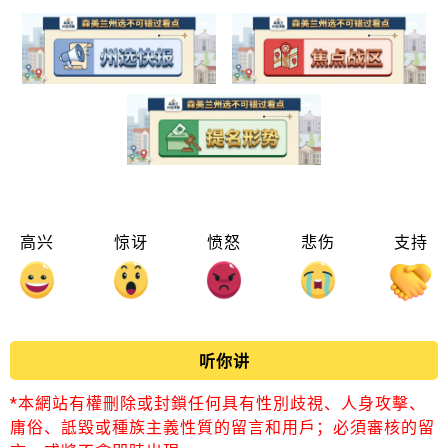
高兴
惊讶
愤怒
悲伤
支持
听你讲
*本網站有權刪除或封鎖任何具有性別歧視、人身攻擊、
庸俗、詆毀或種族主義性質的留言和用戶；必須審核的留