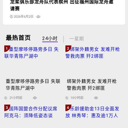
龙桨俱乐部龙舟队代表槟州 出征福州国际龙舟邀
请赛
2026年6月2日
最热首页
24小时
一星期
1
2
重型摩哆停路旁多日 失联
绑架外籍男女 发难开枪
华青陈尸湖中
警救肉票 歼2绑匪
21小时前
10小时前
3
4