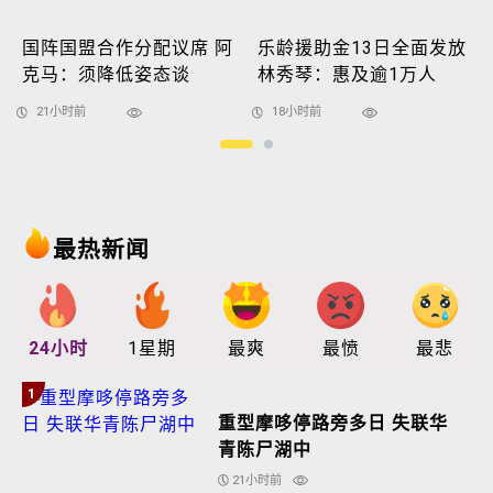
国阵国盟合作分配议席 阿
乐龄援助金13日全面发放
克马：须降低姿态谈
林秀琴：惠及逾1万人
21小时前
18小时前
最热新闻
24小时
1星期
最爽
最愤
最悲
1
重型摩哆停路旁多日 失联华
青陈尸湖中
21小时前