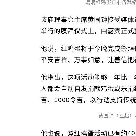
满满红鸡蛋已准备就
该庙理事会主席黄国钟接受媒体
举行的膜拜仪式上，由嘉宾正式
他说，
红鸡蛋
将于今晚完成祭拜
平安吉祥、万事如意，让善信把
他指出，这项活动能够一年比一
人都会自动自发捐献鸡蛋或乐捐
吉、1000令吉，以行动支持传
黄国钟（左起）
他也说，煮
红鸡蛋
活动已有约4