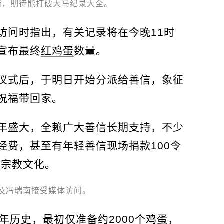
绪，期待能打破大马纪录大全。
访问时指出，有关记录将在今晚11时
宣布最终
红鸡蛋
数量。
仪式后，于明日开始分派给善信，象征
祝福带回家。
年盛大，全赖广大善信长期支持，不少
经费，甚至有年轻善信现场捐款100令
统宗教文化。
及冯瑞南接受媒体访问。
0年历史，最初仅准备约2000个鸡蛋，