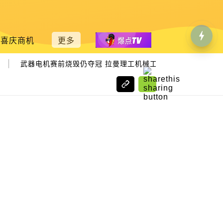
喜庆商机
更多
武器电机赛前烧毁仍夺冠 拉曼理工机械工程生 3夺机器人赛冠