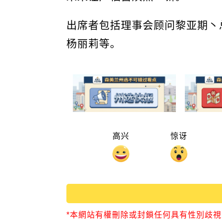
出席者包括理事会顾问黎亚期丶
杨丽莉等。
高兴
惊讶
*本網站有權刪除或封鎖任何具有性別歧