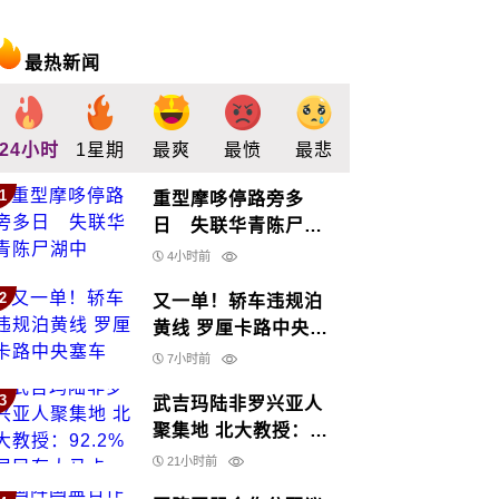
最热新闻
24小时
1星期
最爽
最愤
最悲
最惊
支持
1
重型摩哆停路旁多
日 失联华青陈尸湖
中
4小时前
2
又一单！轿车违规泊
黄线 罗厘卡路中央塞
车
7小时前
3
武吉玛陆非罗兴亚人
聚集地 北大教授：
92.2%居民有大马卡
21小时前