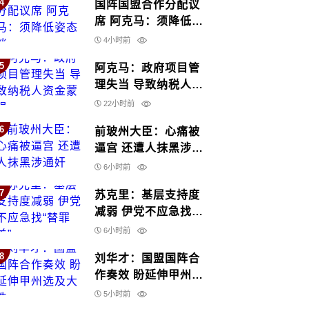
4
国阵国盟合作分配议
席 阿克马：须降低姿
态谈
4小时前
5
阿克马：政府项目管
理失当 导致纳税人资
金蒙损
22小时前
6
前玻州大臣：心痛被
逼宫 还遭人抹黑涉通
奸
6小时前
7
苏克里：基层支持度
减弱 伊党不应急找
“替罪羊”
6小时前
8
刘华才：国盟国阵合
作奏效 盼延伸甲州选
及大选
5小时前