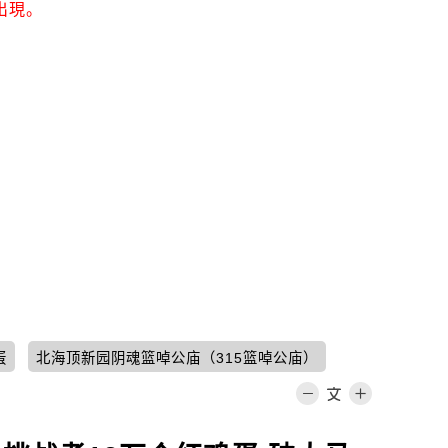
出現。
蛋
北海顶新园阴魂篮啅公庙（315篮啅公庙）