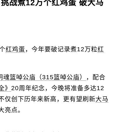
挑战煮12万个红鸡蛋 破大马
0个
红鸡蛋
，今年要破记录煮12万粒
红
阴魂篮啅公庙（315篮啅公庙）
，配合
全》
20周年纪念，今晚将准备多达12
不仅创下历年来新高，更有望刷新
大马
大亮点。