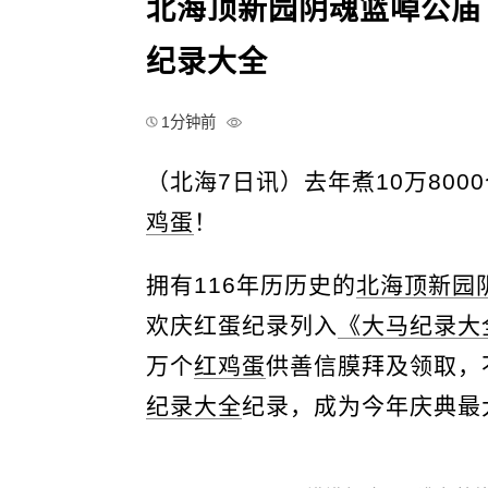
北海顶新园阴魂篮啅公庙 
纪录大全
1分钟前
（北海7日讯）去年煮10万800
鸡蛋
！
拥有116年历历史的
北海顶新园
欢庆红蛋纪录列入
《大马纪录大
万个
红鸡蛋
供善信膜拜及领取，
纪录大全
纪录，成为今年庆典最