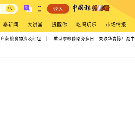
登入
泰新闻
大讲堂
提醒你
吃喝玩乐
市场情报
|
|
户获粮食物资及红包
重型摩哆停路旁多日 失联华青陈尸湖中