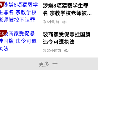
9
涉嫌8项猥亵学生罪
名 宗教学校老师被控
不认罪
5小时前
10
玻商家受促悬挂国旗
违令可遭执法
20小时前
更多