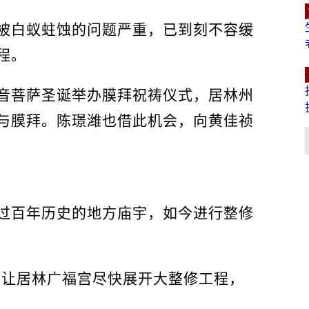
被白蚁蛀蚀的问题严重，已到刻不容缓
程。
音菩萨圣诞举办膜拜祝祷仪式，居林州
与膜拜。陈璟潍也借此机会，向黄佳祯
过百年历史的地方庙宇，如今进行整修
能让居林广福宫尽快展开大整修工程，