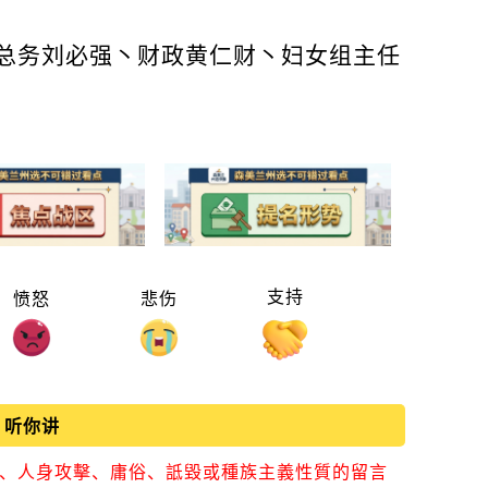
总务刘必强丶财政黄仁财丶妇女组主任
支持
愤怒
悲伤
听你讲
視、人身攻擊、庸俗、詆毀或種族主義性質的留言