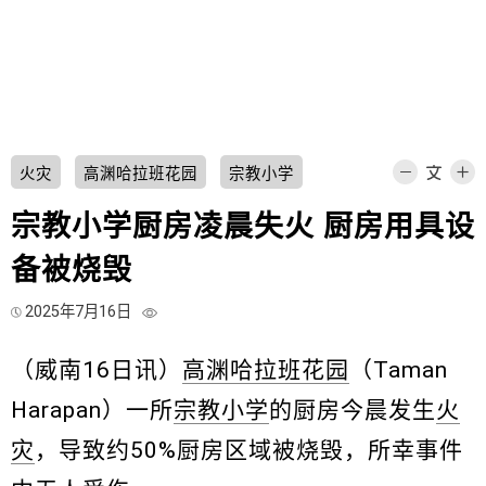
火灾
高渊哈拉班花园
宗教小学
宗教小学厨房凌晨失火 厨房用具设
备被烧毁
2025年7月16日
（威南16日讯）
高渊哈拉班花园
（Taman
Harapan）一所
宗教小学
的厨房今晨发生
火
灾
，导致约50%厨房区域被烧毁，所幸事件