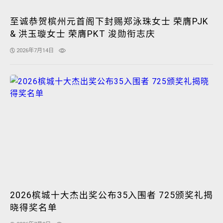
至诚恭贺槟州元首阁下封赐郑泳珠女士 荣膺PJK
& 洪玉璇女士 荣膺PKT 浚勋衔志庆
2026年7月14日
2026槟城十大杰出奖公布35入围者 725颁奖礼揭
晓得奖名单