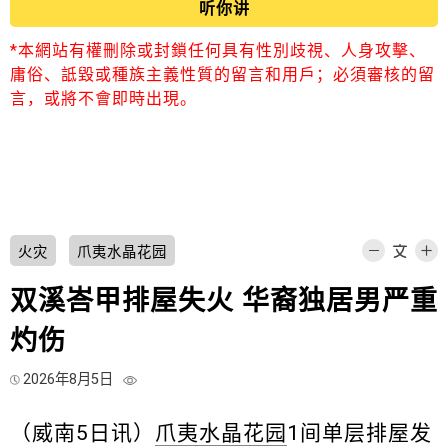
听你讲
*本網站有權刪除或封鎖任何具有性別歧視、人身攻擊、
庸俗、詆毀或種族主義性質的留言和用戶；必須審核的留
言，或將不會即時出現。
火灾
爪夷水晶花园
双溪峇甲排屋失火 华裔独居男严重
灼伤
2026年8月5日
（威南5日讯）
爪夷水晶花园
1间单层排屋发