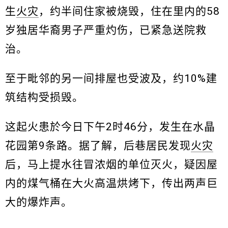
生
火灾
，约半间住家被烧毁，住在里内的58
岁独居华裔男子严重灼伤，已紧急送院救
治。
至于毗邻的另一间排屋也受波及，约10%建
筑结构受损毁。
这起火患於今日下午2时46分，发生在水晶
花园第9条路。据了解，后巷居民发现
火灾
后，马上提水往冒浓烟的单位灭火，疑因屋
内的煤气桶在大火高温烘烤下，传出两声巨
大的爆炸声。