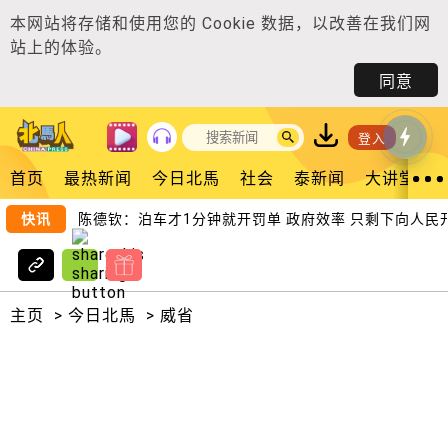
本网站将存储和使用您的
Cookie 数据
，以改善在我们网
站上的体验。
同意
登入
首页
最热新闻
今日北馬
社会
泰新闻
大讲堂
快讯
陈德钦：泊车才1分钟就开罚单 政府效率 只剩下向人民开
主页
>
今日北馬
>
威省