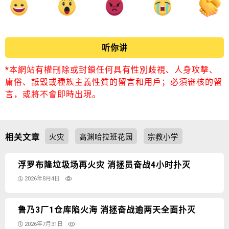
听你讲
*本網站有權刪除或封鎖任何具有性別歧視、人身攻擊、
庸俗、詆毀或種族主義性質的留言和用戶；必須審核的留
言，或將不會即時出現。
相关文章
火灾
高渊哈拉班花园
宗教小学
浮罗布隆垃圾场再火灾 消拯员奋战4小时扑灭
2026年8月4日
鲁乃3厂1仓库陷火海 消拯奋战逾两天全面扑灭
2026年7月31日