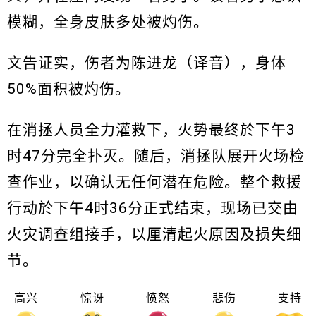
模糊，全身皮肤多处被灼伤。
文告证实，伤者为陈进龙（译音），身体
50%面积被灼伤。
在消拯人员全力灌救下，火势最终於下午3
时47分完全扑灭。随后，消拯队展开火场检
查作业，以确认无任何潜在危险。整个救援
行动於下午4时36分正式结束，现场已交由
火灾
调查组接手，以厘清起火原因及损失细
节。
高兴
惊讶
愤怒
悲伤
支持