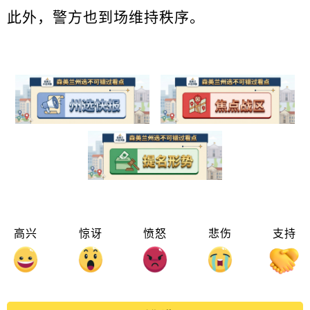
此外，警方也到场维持秩序。
高兴
惊讶
愤怒
悲伤
支持