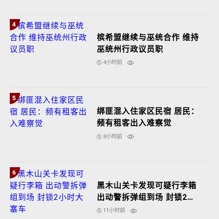
4
槟希盟继续与巫统合作 维持
巫统州行政议员职
4小时前
5
绑匪混入住家区民宿 居民：
频有租客出入难察觉
8小时前
6
黑木山关卡发现可疑行李箱
出动警拆弹组到场 封锁2小
时大塞车
11小时前