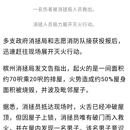
一名伤者被消拯局人员救出。
消拯人员极力展开灭火行动。
多支政府消拯局和志愿消防队接获投报后，
迅速赶往现场展开灭火行动。
槟州消拯局发文告指出，起火的是一间面积
约70呎乘20呎的排屋，火势造成约50%屋身
面积被烧毁，并波及毗邻屋子。
据悉，消拯员抵达现场时，火舌已经冲破屋
顶，但因屋子上锁，消拯员唯有破门而入救
火，并在屋内发现一名男子。该名男子意识