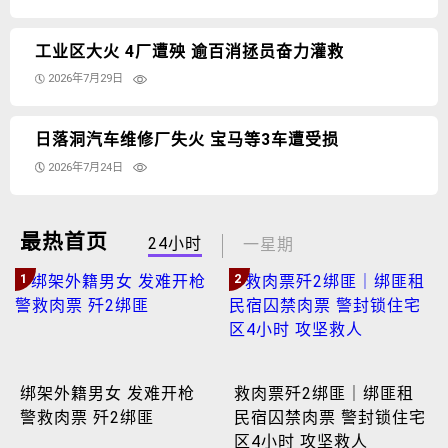
工业区大火 4厂遭殃 逾百消拯员奋力灌救
2026年7月29日
日落洞汽车维修厂失火 宝马等3车遭受损
2026年7月24日
最热首页
24小时
一星期
1
2
绑架外籍男女 发难开枪
救肉票歼2绑匪｜绑匪租
警救肉票 歼2绑匪
民宿囚禁肉票 警封锁住宅
区4小时 攻坚救人