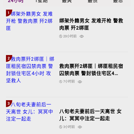
24小时
1星期
最爽
最愤
最悲
1
绑架外籍男女 发难开枪 警救
肉票 歼2绑匪
20小时前
2
救肉票歼2绑匪｜绑匪租民宿
囚禁肉票 警封锁住宅区4小
时 攻坚救人
7小时前
3
八旬老夫妻前后一天离世 女
儿：冥冥中注定一起走
3小时前