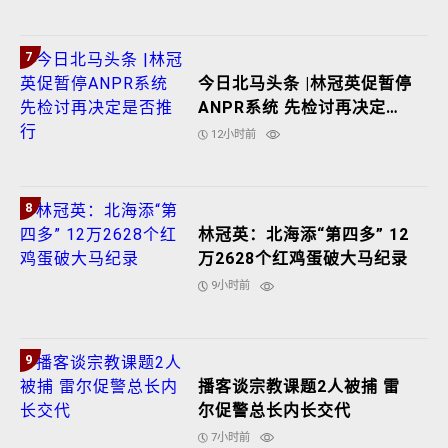
7
今日北马头条 |林冠英促暂停
ANPR系统 先检讨再决定是
否推行
12小时前
8
林冠英：北海添“第四多” 12
万2628个红鸡蛋破大马纪录
9小时前
9
播客谈宗教课题2人被捕 雷
尔促警总长内长交代
7小时前