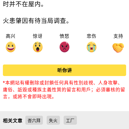
时并不在屋内。
火患肇因有待当局调查。
高兴
惊讶
愤怒
悲伤
支持
听你讲
*本網站有權刪除或封鎖任何具有性別歧視、人身攻擊、
庸俗、詆毀或種族主義性質的留言和用戶；必須審核的留
言，或將不會即時出現。
相关文章
峇六拜
失火
工厂