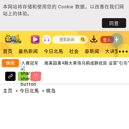
本网站将存储和使用您的
Cookie 数据
，以改善在我们网
站上的体验。
同意
登入
首页
最热新闻
今日北馬
社会
泰新闻
大讲堂
 3夺机器人赛冠军
快讯
南美园第4期大草场乌鸦成群扰民 设笼“引鸟”逾
主页
>
今日北馬
>
槟岛