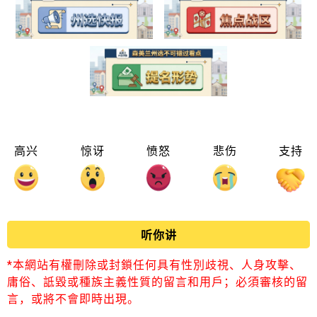
高兴
惊讶
愤怒
悲伤
支持
听你讲
*本網站有權刪除或封鎖任何具有性別歧視、人身攻擊、
庸俗、詆毀或種族主義性質的留言和用戶；必須審核的留
言，或將不會即時出現。