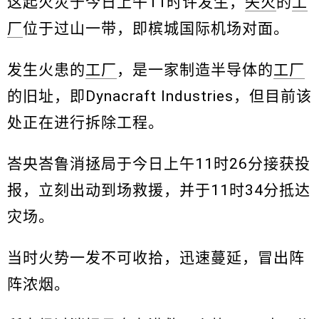
这起火灾于今日上午11时许发生，
失火
的
工
厂
位于过山一带，即槟城国际机场对面。
发生火患的
工厂
，是一家制造半导体的
工厂
的旧址，即Dynacraft Industries，但目前该
处正在进行拆除工程。
峇央峇鲁消拯局于今日上午11时26分接获投
报，立刻出动到场救援，并于11时34分抵达
灾场。
当时火势一发不可收拾，迅速蔓延，冒出阵
阵浓烟。