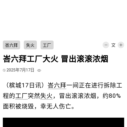
峇六拜
失火
工厂
峇六拜工厂大火 冒出滚滚浓烟
2025年7月17日
（槟城17日讯）
峇六拜
一间正在进行拆除工
程的
工厂
突然
失火
，冒出滚滚浓烟，约80%
面积被烧毁，幸无人伤亡。