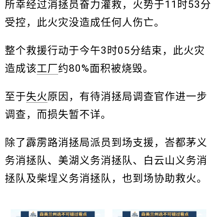
所幸经过消拯员奋力灌救，火势于11时53分
受控，此火灾没造成任何人伤亡。
整个救援行动于今午3时05分结束，此火灾
造成该
工厂
约80%面积被烧毁。
至于
失火
原因，有待消拯局调查官作进一步
调查，而损失暂不详。
除了霹雳路消拯局派员到场支援，峇都茅义
务消拯队、美湖义务消拯队、白云山义务消
拯队及柴埕义务消拯队，也到场协助救火。