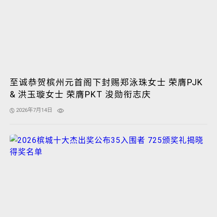
至诚恭贺槟州元首阁下封赐郑泳珠女士 荣膺PJK
& 洪玉璇女士 荣膺PKT 浚勋衔志庆
2026年7月14日