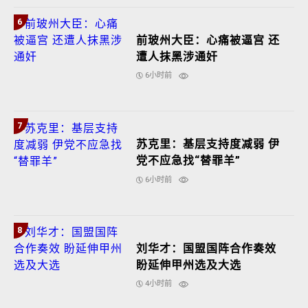
6
前玻州大臣：心痛被逼宫 还
遭人抹黑涉通奸
6小时前
7
苏克里：基层支持度减弱 伊
党不应急找“替罪羊”
6小时前
8
刘华才：国盟国阵合作奏效
盼延伸甲州选及大选
4小时前