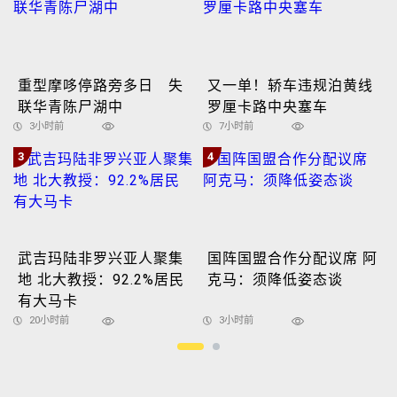
重型摩哆停路旁多日 失
又一单！轿车违规泊黄线
联华青陈尸湖中
罗厘卡路中央塞车
3小时前
7小时前
3
4
武吉玛陆非罗兴亚人聚集
国阵国盟合作分配议席 阿
地 北大教授：92.2%居民
克马：须降低姿态谈
有大马卡
20小时前
3小时前