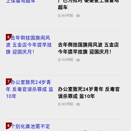
厂巴为抢时 硬硬驶上保留地
超车
8小时前
6
去年倒挂国旗闹风波 五金店
今年提早挂旗 迎国庆月！
3小时前
7
办公室致死24岁青年 反毒官
误杀罪成 监10年
8小时前
8