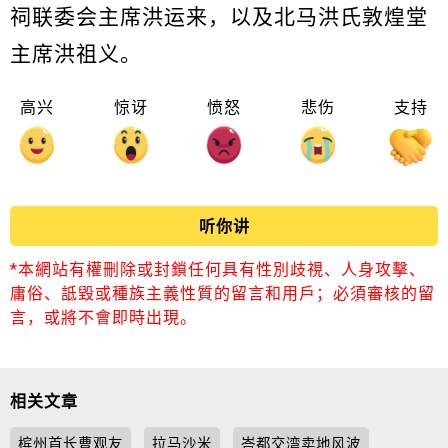
祠联委会主席洪运来，以及北马洪氏敦煌堂
主席洪祖义。
高兴
惊讶
愤怒
悲伤
支持
听你讲
*本網站有權刪除或封鎖任何具有性別歧視、人身攻擊、
庸俗、詆毀或種族主義性質的留言和用戶；必須審核的留
言，或將不會即時出現。
相关文章
槟州首长曹观友
拉马沙米
峇都交湾卖地风波