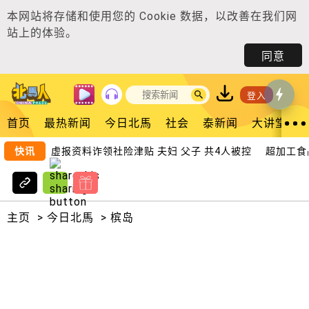
本网站将存储和使用您的
Cookie 数据
，以改善在我们网
站上的体验。
同意
登入
首页
最热新闻
今日北馬
社会
泰新闻
大讲堂
快讯
虚报资料诈领社险津贴 夫妇 父子 共4人被控
超加工食品
主页
>
今日北馬
>
槟岛