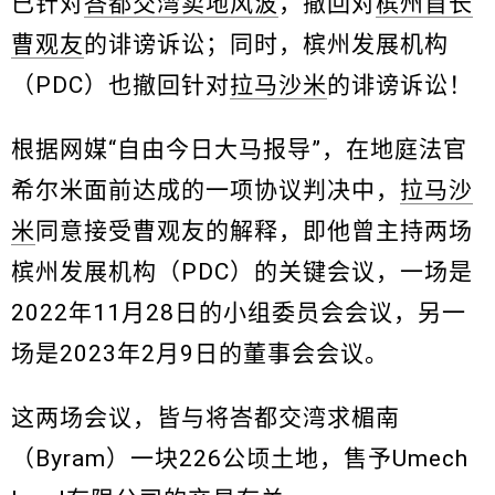
已针对
峇都交湾卖地风波
，撤回对
槟州首长
曹观友
的诽谤诉讼；同时，槟州发展机构
（PDC）也撤回针对
拉马沙米
的诽谤诉讼！
根据网媒“自由今日大马报导”，在地庭法官
希尔米面前达成的一项协议判决中，
拉马沙
米
同意接受曹观友的解释，即他曾主持两场
槟州发展机构（PDC）的关键会议，一场是
2022年11月28日的小组委员会会议，另一
场是2023年2月9日的董事会会议。
这两场会议，皆与将峇都交湾求楣南
（Byram）一块226公顷土地，售予Umech