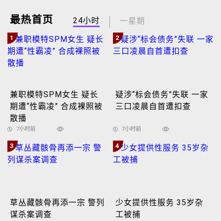
最热首页
24小时
一星期
1
2
兼职模特SPM女生 疑长
疑涉“标会债务”失联 一家
期遭“性霸凌” 合成裸照被
三口凌晨自首遭扣查
散播
7小时前
7小时前
3
4
草丛藏骸骨再添一宗 警列
少女提供性服务 35岁杂
谋杀案调查
工被捕