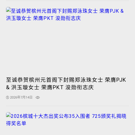
至诚恭贺槟州元首阁下封赐郑泳珠女士 荣膺PJK
& 洪玉璇女士 荣膺PKT 浚勋衔志庆
2026年7月14日