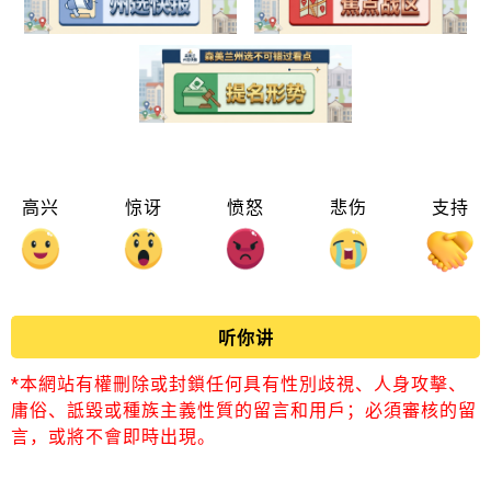
高兴
惊讶
愤怒
悲伤
支持
听你讲
*本網站有權刪除或封鎖任何具有性別歧視、人身攻擊、
庸俗、詆毀或種族主義性質的留言和用戶；必須審核的留
言，或將不會即時出現。