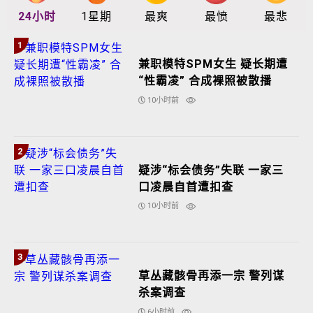
24小时
1星期
最爽
最愤
最悲
1
兼职模特SPM女生 疑长期遭
“性霸凌” 合成裸照被散播
10小时前
2
疑涉“标会债务”失联 一家三
口凌晨自首遭扣查
10小时前
3
草丛藏骸骨再添一宗 警列谋
杀案调查
6小时前