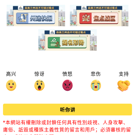
高兴
惊讶
愤怒
悲伤
支持
听你讲
*本網站有權刪除或封鎖任何具有性別歧視、人身攻擊、
庸俗、詆毀或種族主義性質的留言和用戶；必須審核的留