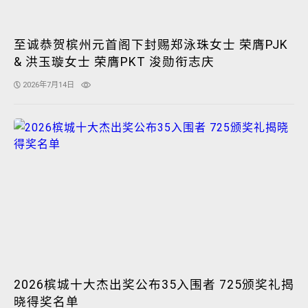
至诚恭贺槟州元首阁下封赐郑泳珠女士 荣膺PJK
& 洪玉璇女士 荣膺PKT 浚勋衔志庆
2026年7月14日
2026槟城十大杰出奖公布35入围者 725颁奖礼揭
晓得奖名单