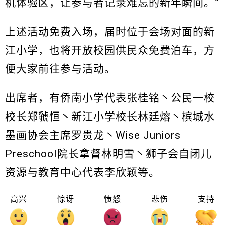
机体验区，让参与者记录难忘的新年瞬间。”
上述活动免费入场，届时位于会场对面的新
江小学，也将开放校园供民众免费泊车，方
便大家前往参与活动。
出席者，有侨南小学代表张桂铭丶公民一校
校长郑虢恒丶新江小学校长林廷熔丶槟城水
墨画协会主席罗贵龙丶Wise Juniors
Preschool院长拿督林明雪丶狮子会自闭儿
资源与教育中心代表李欣颖等。
高兴
惊讶
愤怒
悲伤
支持