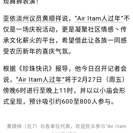
现舞狮表演！
亚依淡州议员黄顺祥
说，
“Air Itam人过年”
不
仅是一场庆祝活动，更是凝聚社区情感丶传
承文化薪火的平台，希望借此让各族一同感
受农历新年的喜庆气氛。
根据《珍珠快讯》报导，他今日召开记者会
说，
“Air Itam人过年”
将于2月27日（周五）
傍晚6时进行至晚上11时，并以以小庙会形
式呈现，预计吸引约600至800人参与。
黄顺祥（左7）与各单位代表，欢迎民众参与“Air Itam