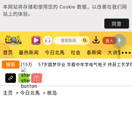
本网站将存储和使用您的
Cookie 数据
，以改善在我们网
站上的体验。
同意
登入
首页
最热新闻
今日北馬
社会
泰新闻
大讲堂
之家冀筹15万
快讯
57岁圆梦毕业 华裔中年学电气电子 终获工艺学院
主页
>
今日北馬
>
槟岛