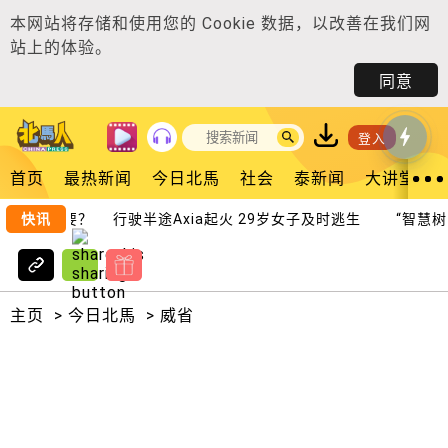
本网站将存储和使用您的
Cookie 数据
，以改善在我们网
站上的体验。
同意
登入
首页
最热新闻
今日北馬
社会
泰新闻
大讲堂
机谁更重要？
快讯
行驶半途Axia起火 29岁女子及时逃生
“智慧树管
主页
>
今日北馬
>
威省