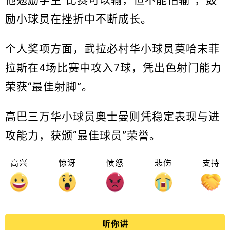
他勉励学生“比赛可以输，但不能怕输”，鼓
励小球员在挫折中不断成长。
个人奖项方面，
武拉必村华小
球员莫哈末菲
拉斯在4场比赛中攻入7球，凭出色射门能力
荣获“最佳射脚”。
高巴三万华小球员奥士曼则凭稳定表现与进
攻能力，获颁“最佳球员”荣誉。
高兴
惊讶
愤怒
悲伤
支持
听你讲