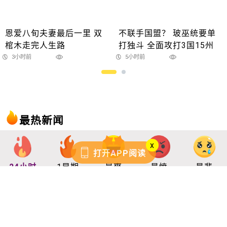
恩爱八旬夫妻最后一里 双
不联手国盟？ 玻巫统要单
棺木走完人生路
打独斗 全面攻打3国15州
3小时前
5小时前
最热新闻
x
打开APP阅读
24小时
1星期
最爽
最愤
最悲
1
八旬老夫妻前后一天离世 女
儿：冥冥中注定一起走