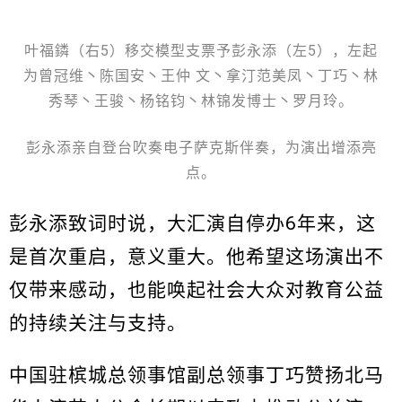
叶福鏻（右5）移交模型支票予彭永添（左5），左起
为曾冠维丶陈国安丶王仲 文丶拿汀范美凤丶丁巧丶林
秀琴丶王骏丶杨铭钧丶林锦发博士丶罗月玲。
彭永添亲自登台吹奏电子萨克斯伴奏，为演出增添亮
点。
彭永添致词时说，大汇演自停办6年来，这
是首次重启，意义重大。他希望这场演出不
仅带来感动，也能唤起社会大众对教育公益
的持续关注与支持。
中国驻槟城总领事馆副总领事丁巧赞扬北马