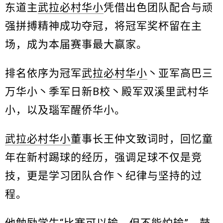
东道主
武拉必村华小
凭借出色团队配合与顽
强拼搏精神成功夺冠，将冠军奖杯留在主
场，成为本届赛事最大赢家。
排名依序为冠军
武拉必村华小
丶亚军高巴三
万华小丶季军日新B校丶殿军双溪里武村华
小，以及瑙军醒侨华小。
武拉必村华小
董事长王仲文致词时，回忆童
年在新村踢球的经历，强调足球不仅是竞
技，更是学习团队合作丶纪律与坚持的过
程。