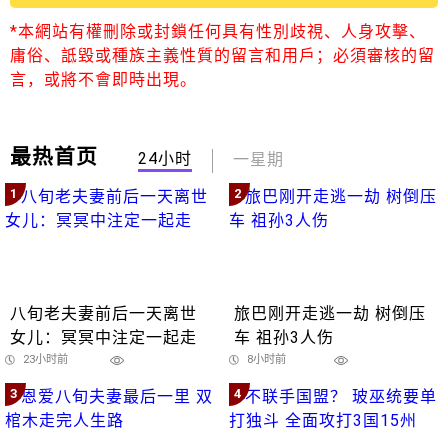
*本網站有權刪除或封鎖任何具有性別歧視、人身攻擊、
庸俗、詆毀或種族主義性質的留言和用戶；必須審核的留
言，或將不會即時出現。
最热首页
24小时
一星期
1
2
八旬老夫妻前后一天离世
旅巴刚开走逃一劫 树倒压
女儿：冥冥中注定一起走
车 祖孙3人伤
23小时前
8小时前
3
4