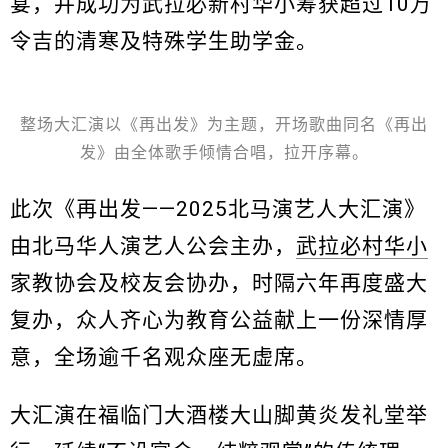
宴，并成功为武拉必新村华小筹获超过10万
令吉的清寒及特殊学生助学金。
整场大汇演以《再出发》为主题，开场歌曲同名《再出
发》由全体歌手倾情合唱，拉开序幕。
此次《再出发——2025北马演艺人大汇演》
由北马华人演艺人公会主办，
武拉必村华小
家教协会及校友会协办，时隔六年再度盛大
复办，众人齐心为教育公益献上一份深情厚
意，全场逾千名观众座无虚席。
大汇演在福临门大酒楼大山脚黄炎发礼堂举