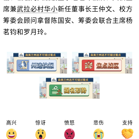
席兼
武拉必村华小
新任董事长王仲文、校方
筹委会顾问拿督陈国安、筹委会联合主席杨
茗钧和罗月玲。
高兴
惊讶
愤怒
悲伤
支持