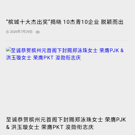
“槟城十大杰出奖”揭晓 10杰青10企业 脱颖而出
2026年7月29日
至诚恭贺槟州元首阁下封赐郑泳珠女士 荣膺PJK
& 洪玉璇女士 荣膺PKT 浚勋衔志庆