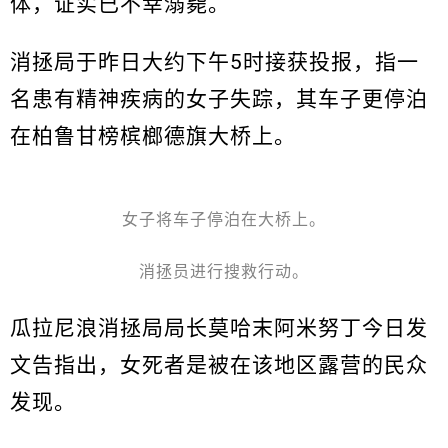
体，证实已不幸溺毙。
消拯局于昨日大约下午5时接获投报，指一
名患有精神疾病的女子失踪，其车子更停泊
在柏鲁甘榜槟榔德旗大桥上。
女子将车子停泊在大桥上。
消拯员进行搜救行动。
瓜拉尼浪消拯局局长莫哈末阿米努丁今日发
文告指出，女死者是被在该地区露营的民众
发现。