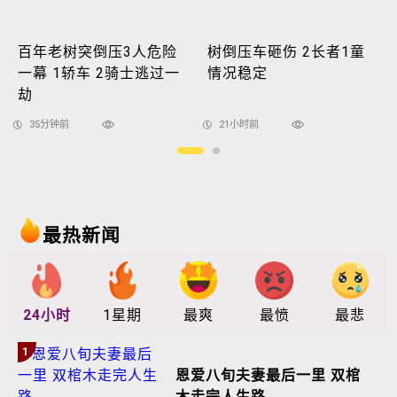
百年老树突倒压3人危险
树倒压车砸伤 2长者1童
一幕 1轿车 2骑士逃过一
情况稳定
劫
35分钟前
21小时前
最热新闻
24小时
1星期
最爽
最愤
最悲
1
恩爱八旬夫妻最后一里 双棺
木走完人生路