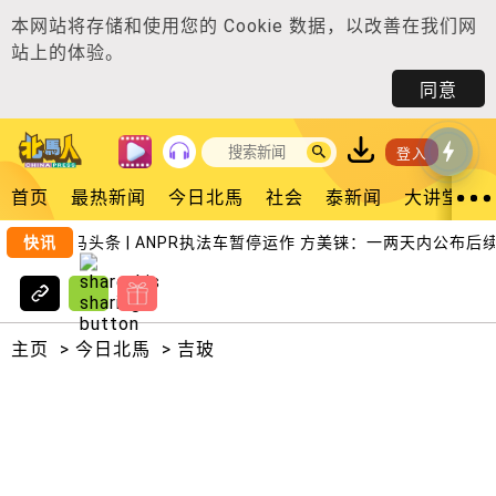
本网站将存储和使用您的
Cookie 数据
，以改善在我们网
站上的体验。
同意
登入
首页
最热新闻
今日北馬
社会
泰新闻
大讲堂
今日北马头条 | ANPR执法车暂停运作 方美铼：一两天内公布后续
快讯
主页
>
今日北馬
>
吉玻