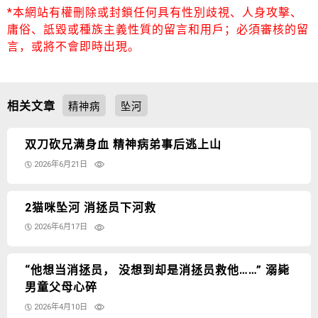
*本網站有權刪除或封鎖任何具有性別歧視、人身攻擊、
庸俗、詆毀或種族主義性質的留言和用戶；必須審核的留
言，或將不會即時出現。
相关文章
精神病
坠河
双刀砍兄满身血 精神病弟事后逃上山
2026年6月21日
2猫咪坠河 消拯员下河救
2026年6月17日
“他想当消拯员， 没想到却是消拯员救他……” 溺毙
男童父母心碎
2026年4月10日