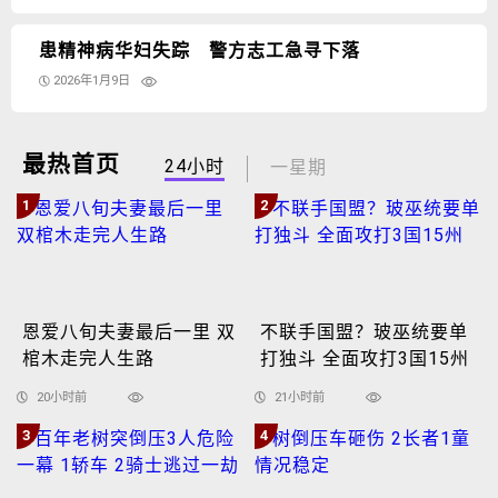
患精神病华妇失踪 警方志工急寻下落
2026年1月9日
最热首页
24小时
一星期
1
2
恩爱八旬夫妻最后一里 双
不联手国盟？玻巫统要单
棺木走完人生路
打独斗 全面攻打3国15州
20小时前
21小时前
3
4