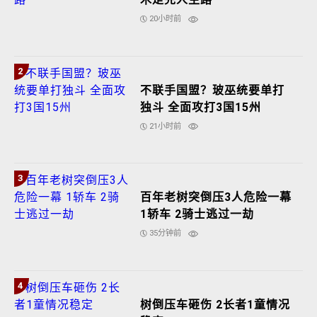
20小时前
2
不联手国盟？玻巫统要单打
独斗 全面攻打3国15州
21小时前
3
百年老树突倒压3人危险一幕
1轿车 2骑士逃过一劫
35分钟前
4
树倒压车砸伤 2长者1童情况