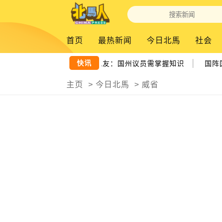
首页
最热新闻
今日北馬
社会
|
快讯
方学研究助推槟城发展 曹观友：国州议员需掌握知识
国阵国
主页
>
今日北馬
>
威省