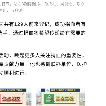
油打气。站右3起陈赐添、锺托柱、吴浚纴、陈心
国川、丘欣燕。
天共有129人前来登记，成功捐血者有
慈悲手，通过捐血将希望传递给有需要的
活动
，唤起更多人关注捐血的重要性，
库贡献力量。他也感谢联办单位、医护
动顺利进行。