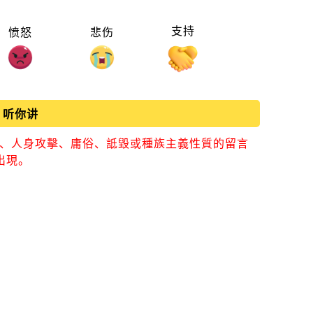
支持
愤怒
悲伤
听你讲
視、人身攻擊、庸俗、詆毀或種族主義性質的留言
出現。