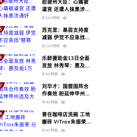
4
前玻州大臣：心痛被
逼宫 还遭人抹黑涉通
奸
11小时前
5
苏克里：基层支持度
减弱 伊党不应急找
“替罪羊”
11小时前
6
乐龄援助金13日全面
发放 林秀琴：惠及逾
1万人
5小时前
7
刘华才：国盟国阵合
作奏效 盼延伸甲州选
及大选
9小时前
8
曾在咖啡店洗碗 工地
搬砖 ViTrox朱振荣
分享逆袭人生
9小时前