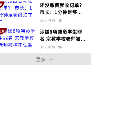
9
还没缴费就收罚单？
市长：1分钟足够缴
泊车费
6小时前
10
涉嫌8项猥亵学生罪
名 宗教学校老师被控
不认罪
9小时前
更多