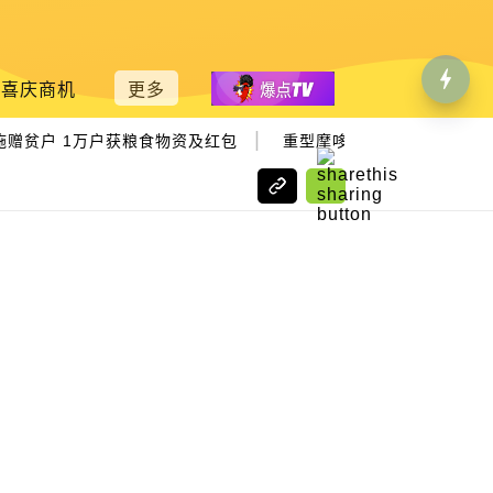
喜庆商机
更多
|
赠贫户 1万户获粮食物资及红包
重型摩哆停路旁多日 失联华