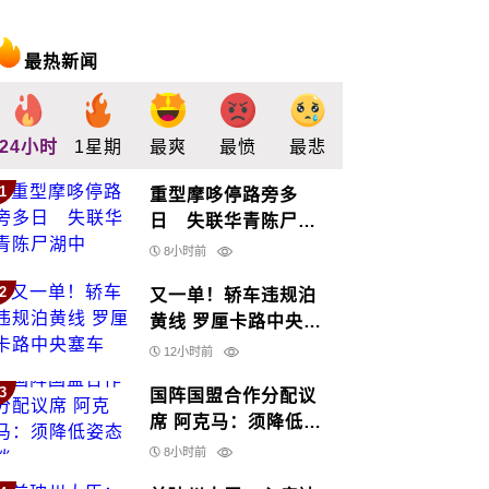
最热新闻
24小时
1星期
最爽
最愤
最悲
最惊
支持
1
重型摩哆停路旁多
日 失联华青陈尸湖
中
8小时前
2
又一单！轿车违规泊
黄线 罗厘卡路中央塞
车
12小时前
3
国阵国盟合作分配议
席 阿克马：须降低姿
态谈
8小时前