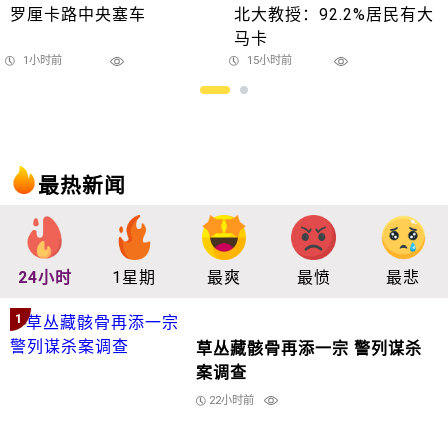
罗厘卡路中央塞车
北大教授：92.2%居民有大
马卡
1小时前
15小时前
最热新闻
24小时
1星期
最爽
最愤
最悲
1
草丛藏骸骨再添一宗 警列谋杀
案调查
22小时前