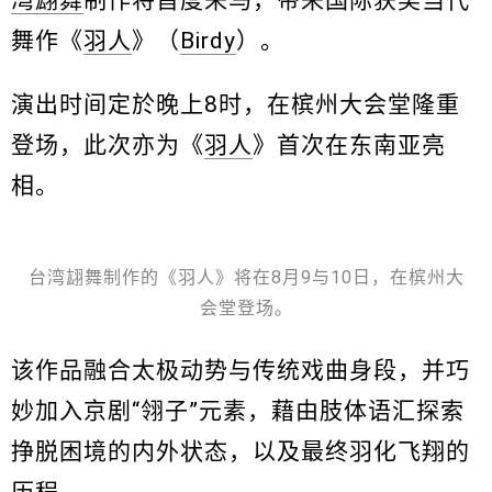
湾翃舞
制作将首度来马，带来国际获奖当代
舞作《
羽人
》（
Birdy
）。
演出时间定於晚上8时，在槟州大会堂隆重
登场，此次亦为《
羽人
》首次在东南亚亮
相。
台湾翃舞制作的《羽人》将在8月9与10日，在槟州大
会堂登场。
该作品融合太极动势与传统戏曲身段，并巧
妙加入京剧“翎子”元素，藉由肢体语汇探索
挣脱困境的内外状态，以及最终羽化飞翔的