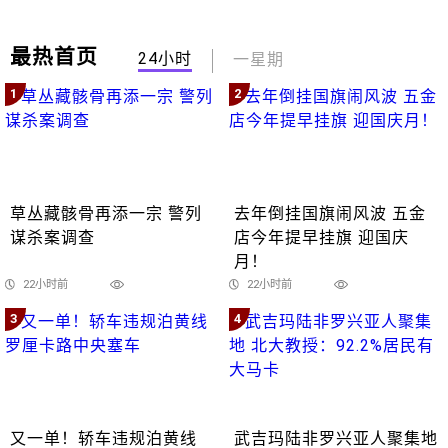
最热首页
24小时
一星期
1
2
草丛藏骸骨再添一宗 警列
去年倒挂国旗闹风波 五金
谋杀案调查
店今年提早挂旗 迎国庆
月！
22小时前
22小时前
3
4
又一单！轿车违规泊黄线
武吉玛陆非罗兴亚人聚集地