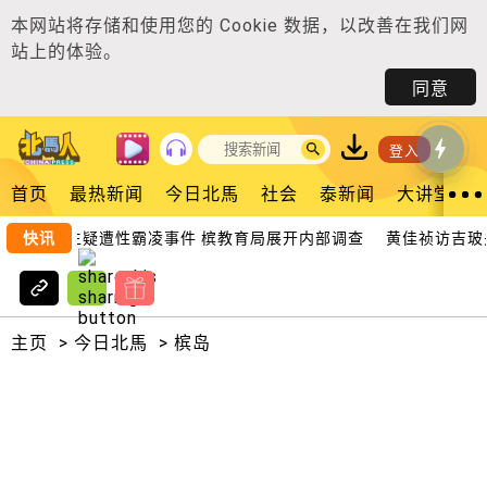
本网站将存储和使用您的
Cookie 数据
，以改善在我们网
站上的体验。
同意
登入
首页
最热新闻
今日北馬
社会
泰新闻
大讲堂
中五女生疑遭性霸凌事件 槟教育局展开内部调查
快讯
黄佳祯访吉玻关
主页
>
今日北馬
>
槟岛