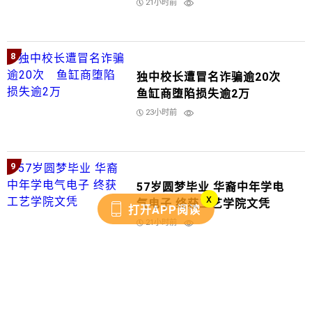
21小时前
8
独中校长遭冒名诈骗逾20次
鱼缸商堕陷损失逾2万
23小时前
9
57岁圆梦毕业 华裔中年学电
x
气电子 终获工艺学院文凭
打开APP阅读
21小时前
10
图欺领社险职业补贴 4业者齐