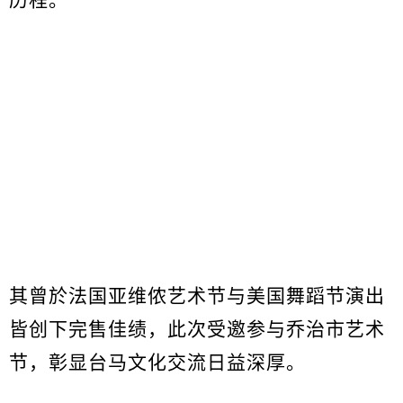
历程。
其曾於法国亚维侬艺术节与美国舞蹈节演出
皆创下完售佳绩，此次受邀参与乔治市艺术
节，彰显台马文化交流日益深厚。