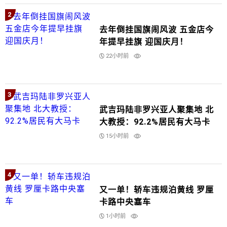
2
去年倒挂国旗闹风波 五金店今
年提早挂旗 迎国庆月！
22小时前
3
武吉玛陆非罗兴亚人聚集地 北
大教授：92.2%居民有大马卡
15小时前
4
又一单！轿车违规泊黄线 罗厘
卡路中央塞车
1小时前