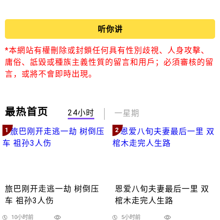
听你讲
*本網站有權刪除或封鎖任何具有性別歧視、人身攻擊、
庸俗、詆毀或種族主義性質的留言和用戶；必須審核的留
言，或將不會即時出現。
最热首页
24小时
一星期
1
2
旅巴刚开走逃一劫 树倒压
恩爱八旬夫妻最后一里 双
车 祖孙3人伤
棺木走完人生路
10小时前
5小时前