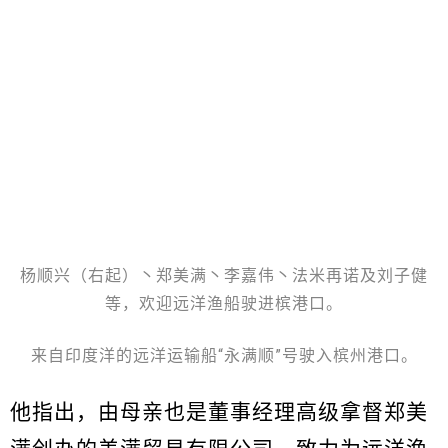
杨顺兴（右起）丶郑美满丶李嘉伟丶法米再诺及刘子健
等，欢迎远洋渔船驶进槟港口。
来自印度洋的远洋运输船“永满顺”号驶入槟州港口。
他指出，由母亲也是董事经理高级拿督郑美