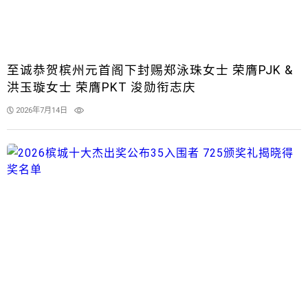
至诚恭贺槟州元首阁下封赐郑泳珠女士 荣膺PJK &
洪玉璇女士 荣膺PKT 浚勋衔志庆
2026年7月14日