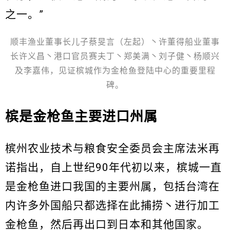
之一。”
顺丰渔业董事长儿子蔡旻言（左起）丶许董得船业董事
长许义昌丶港口官员赛夫丁丶郑美满丶刘子健丶杨顺兴
及李嘉伟，见证槟城作为金枪鱼登陆中心的重要里程
碑。
槟是金枪鱼主要进口州属
槟州农业技术与粮食安全委员会主席法米再
诺指出，自上世纪90年代初以来，槟城一直
是金枪鱼进口我国的主要州属，包括台湾在
内许多外国船只都选择在此捕捞丶进行加工
金枪鱼，然后再出口到日本和其他国家。