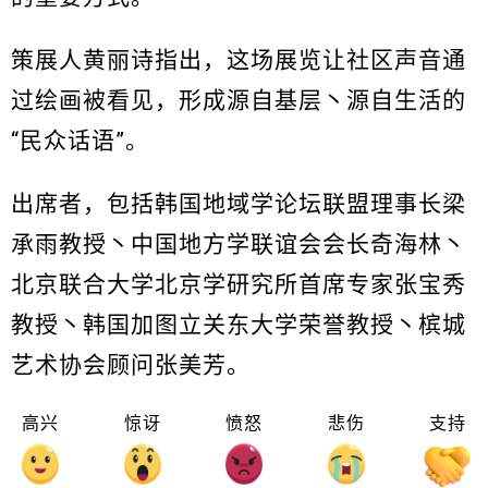
策展人黄丽诗指出，这场展览让社区声音通
过绘画被看见，形成源自基层丶源自生活的
“民众话语”。
出席者，包括韩国地域学论坛联盟理事长梁
承雨教授丶中国地方学联谊会会长奇海林丶
北京联合大学北京学研究所首席专家张宝秀
教授丶韩国加图立关东大学荣誉教授丶槟城
艺术协会顾问张美芳。
高兴
惊讶
愤怒
悲伤
支持