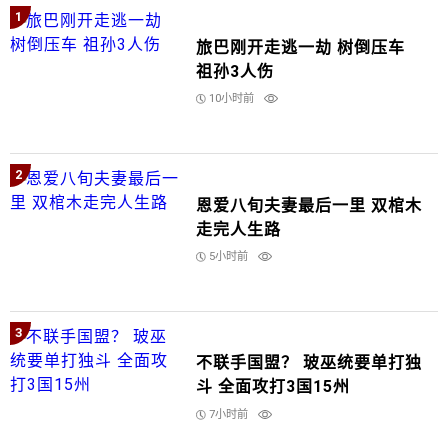
1
旅巴刚开走逃一劫 树倒压车
祖孙3人伤
10小时前
2
恩爱八旬夫妻最后一里 双棺木
走完人生路
5小时前
3
不联手国盟？ 玻巫统要单打独
斗 全面攻打3国15州
7小时前