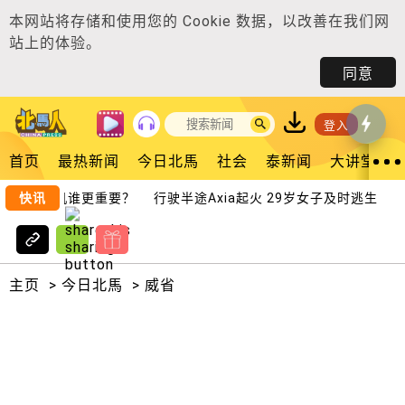
本网站将存储和使用您的
Cookie 数据
，以改善在我们网
站上的体验。
同意
登入
首页
最热新闻
今日北馬
社会
泰新闻
大讲堂
民困升降机谁更重要？
快讯
行驶半途Axia起火 29岁女子及时逃生
“
主页
>
今日北馬
>
威省