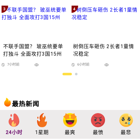
3
4
不联手国盟？ 玻巫统要单
树倒压车砸伤 2长者1童情
打独斗 全面攻打3国15州
况稳定
7小时前
6小时前
最热新闻
24小时
1星期
最爽
最愤
最悲