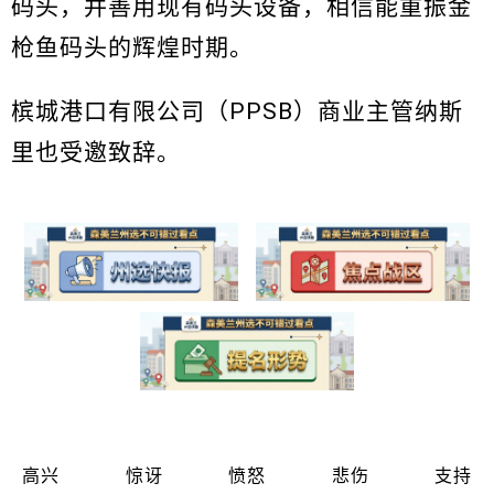
码头，并善用现有码头设备，相信能重振金
枪鱼码头的辉煌时期。
槟城港口有限公司（PPSB）商业主管纳斯
里也受邀致辞。
高兴
惊讶
愤怒
悲伤
支持