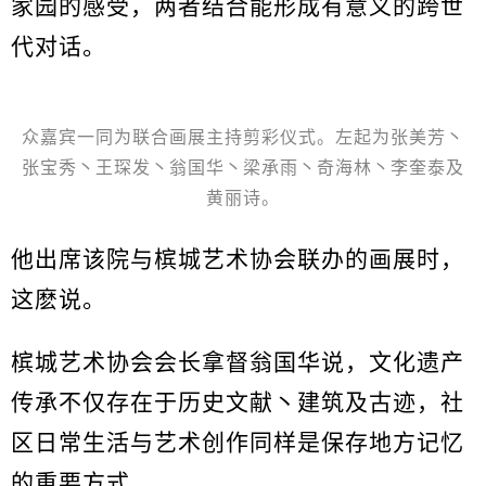
家园的感受，两者结合能形成有意义的跨世
代对话。
众嘉宾一同为联合画展主持剪彩仪式。左起为张美芳丶
张宝秀丶王琛发丶翁国华丶梁承雨丶奇海林丶李奎泰及
黄丽诗。
他出席该院与槟城艺术协会联办的画展时，
这麽说。
槟城艺术协会会长拿督翁国华说，文化遗产
传承不仅存在于历史文献丶建筑及古迹，社
区日常生活与艺术创作同样是保存地方记忆
的重要方式。