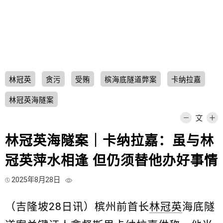
林冠英
贪污
受贿
槟海底隧道弊案
卡纳拉嘉
林冠英海隧案
林冠英海隧案｜卡纳拉嘉：虽与林
冠英萍水相逢 但仍须替他办好事情
2025年8月28日
（吉隆坡28日讯）槟州前首长
林冠英
海底隧