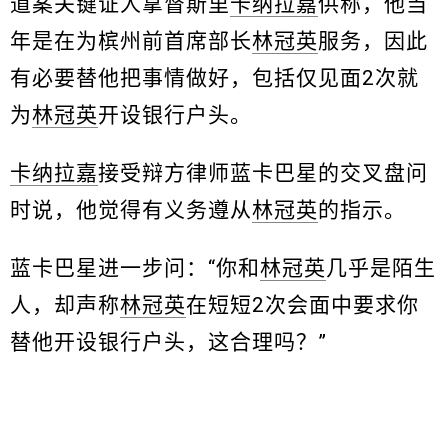
道案关键证人拿督斯里
卡纳拉嘉
供称，他当
年是在为槟州前首席部长
林冠英
服务，因此
有必要替他把事情做好，包括仅见面2次就
为
林冠英
开设银行户头。
卡纳拉嘉
接受辩方律师蓝卡巴星的交叉盘问
时说，他觉得有义务遵从
林冠英
的指示。
蓝卡巴星进一步问：“你和
林冠英
几乎是陌生
人，却声称
林冠英
在短短2次会面中要求你
替他开设银行户头，这合理吗？”