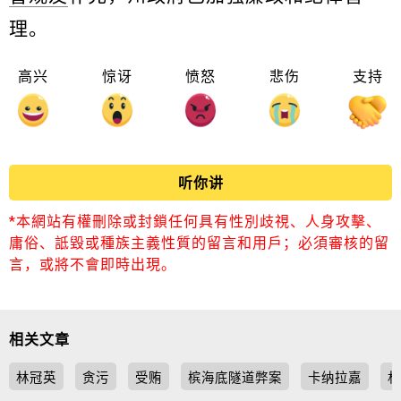
理。
高兴
惊讶
愤怒
悲伤
支持
听你讲
*本網站有權刪除或封鎖任何具有性別歧視、人身攻擊、
庸俗、詆毀或種族主義性質的留言和用戶；必須審核的留
言，或將不會即時出現。
相关文章
林冠英
贪污
受贿
槟海底隧道弊案
卡纳拉嘉
林