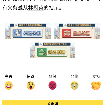
有义务遵从
林冠英
的指示。
高兴
惊讶
愤怒
悲伤
支持
听你讲