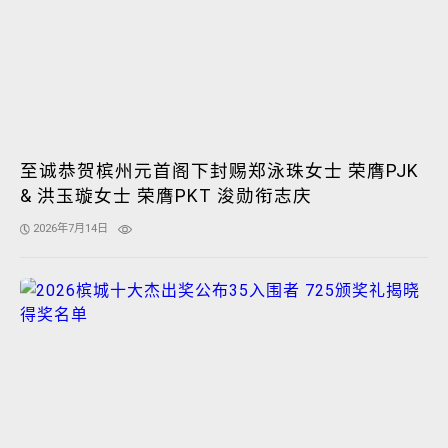
至诚恭贺槟州元首阁下封赐郑泳珠女士 荣膺PJK
& 洪玉璇女士 荣膺PKT 浚勋衔志庆
2026年7月14日