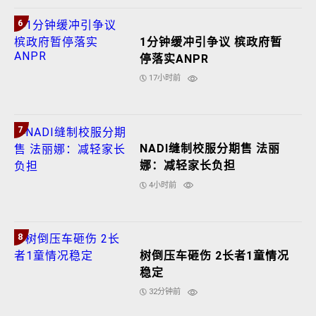
6
1分钟缓冲引争议 槟政府暂
停落实ANPR
17小时前
7
NADI缝制校服分期售 法丽
娜：减轻家长负担
4小时前
8
树倒压车砸伤 2长者1童情况
稳定
32分钟前