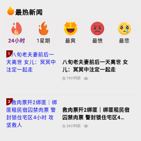
最热新闻
24小时
1星期
最爽
最愤
最悲
1
八旬老夫妻前后一天离世 女
儿：冥冥中注定一起走
19小时前
2
救肉票歼2绑匪｜绑匪租民宿
囚禁肉票 警封锁住宅区4小
时 攻坚救人
24小时前