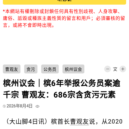
*本網站有權刪除或封鎖任何具有性別歧視、人身攻擊、
庸俗、詆毀或種族主義性質的留言和用戶；必須審核的留
言，或將不會即時出現。
曹观友
贪污
公务员
槟州议会
槟州议会｜槟6年举报公务员案逾
千宗 曹观友：686宗含贪污元素
2026年8月4日
（大山脚4日讯）槟首长
曹观友
说，从2020