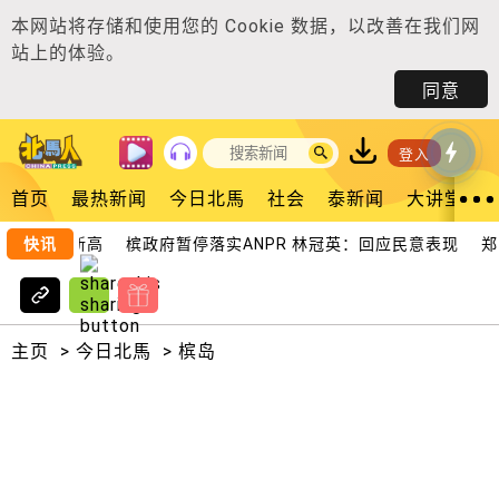
本网站将存储和使用您的
Cookie 数据
，以改善在我们网
站上的体验。
同意
登入
首页
最热新闻
今日北馬
社会
泰新闻
大讲堂
创下历史新高
快讯
槟政府暂停落实ANPR 林冠英：回应民意表现
郑来
主页
>
今日北馬
>
槟岛