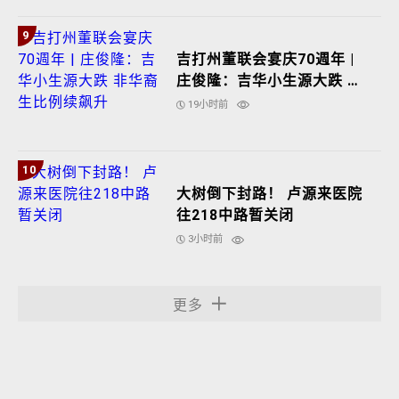
9
吉打州董联会宴庆70週年 |
庄俊隆：吉华小生源大跌 非
华裔生比例续飙升
19小时前
10
大树倒下封路！ 卢源来医院
往218中路暂关闭
3小时前
更多