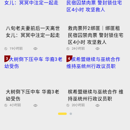
八旬老夫妻前后一天离世
救肉票歼2绑匪｜绑匪租
女儿：冥冥中注定一起走
民宿囚禁肉票 警封锁住宅
区4小时 攻坚救人
19小时前
24小时前
3
4
大树倒下压中车 华裔3老
槟希盟继续与巫统合作 维
幼受伤
持巫统州行政议员职
4小时前
20小时前