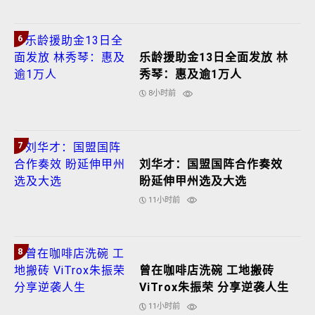
6
乐龄援助金13日全面发放 林
秀琴：惠及逾1万人
8小时前
7
刘华才：国盟国阵合作奏效
盼延伸甲州选及大选
11小时前
8
曾在咖啡店洗碗 工地搬砖
ViTrox朱振荣 分享逆袭人生
11小时前