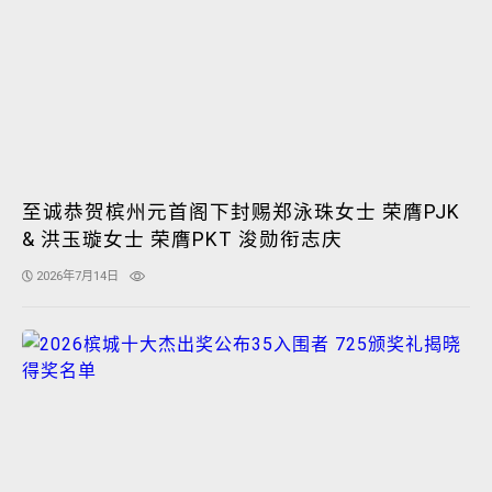
至诚恭贺槟州元首阁下封赐郑泳珠女士 荣膺PJK
& 洪玉璇女士 荣膺PKT 浚勋衔志庆
2026年7月14日