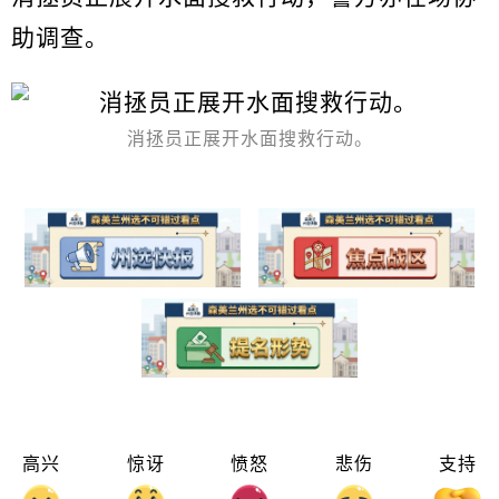
助调查。
消拯员正展开水面搜救行动。
高兴
惊讶
愤怒
悲伤
支持