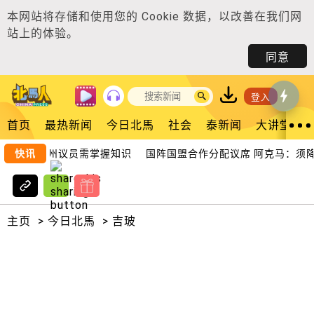
本网站将存储和使用您的
Cookie 数据
，以改善在我们网
站上的体验。
同意
登入
首页
最热新闻
今日北馬
社会
泰新闻
大讲堂
观友：国州议员需掌握知识
快讯
国阵国盟合作分配议席 阿克马：须降
主页
>
今日北馬
>
吉玻