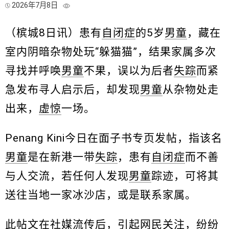
2026年7月8日
（槟城8日讯）患有
自闭症
的5岁
男童
，藏在
室内阴暗杂物处玩“躲猫猫”，结果家属多次
寻找并呼唤
男童
不果，误以为后者
失踪
而紧
急发布寻人启示后，却发现
男童
从杂物处走
出来，
虚惊
一场。
Penang Kini今日在面子书专页发帖，指该名
男童
是在新港一带
失踪
，患有
自闭症
而不善
与人交流，若任何人发现
男童
踪迹，可将其
送往当地一家冰沙店，或是联系家属。
此帖文在社媒流传后，引起网民关注，纷纷