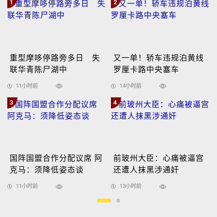
1
2
重型摩哆停路旁多日 失
又一单！轿车违规泊黄线
联华青陈尸湖中
罗厘卡路中央塞车
11小时前
14小时前
3
4
国阵国盟合作分配议席 阿
前玻州大臣：心痛被逼宫
克马：须降低姿态谈
还遭人抹黑涉通奸
11小时前
13小时前