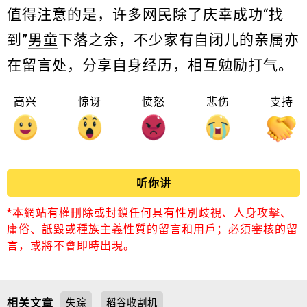
值得注意的是，许多网民除了庆幸成功“找
到”
男童
下落之余，不少家有自闭儿的亲属亦
在留言处，分享自身经历，相互勉励打气。
高兴
惊讶
愤怒
悲伤
支持
听你讲
*本網站有權刪除或封鎖任何具有性別歧視、人身攻擊、
庸俗、詆毀或種族主義性質的留言和用戶；必須審核的留
言，或將不會即時出現。
相关文章
失踪
稻谷收割机