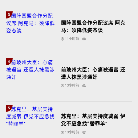
3
国阵国盟合作分配议席 阿克
马：须降低姿态谈
11小时前
4
前玻州大臣：心痛被逼宫 还
遭人抹黑涉通奸
13小时前
5
苏克里：基层支持度减弱 伊
党不应急找“替罪羊”
13小时前