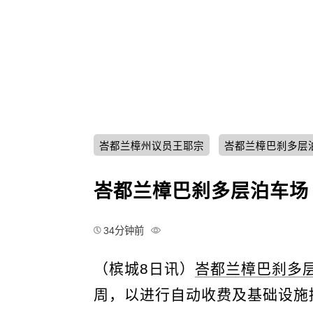
峇都兰樟州议员王耶宗
峇都兰樟巴刹多层
峇都兰樟巴刹多层泊车场 
34分钟前
（槟城8日讯）
峇都兰樟巴刹多
周，以进行自动收费及基础设施