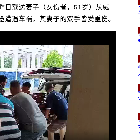
昨日载送妻子（女伤者，51岁）从威
途遭遇车祸，其妻子的双手皆受重伤。