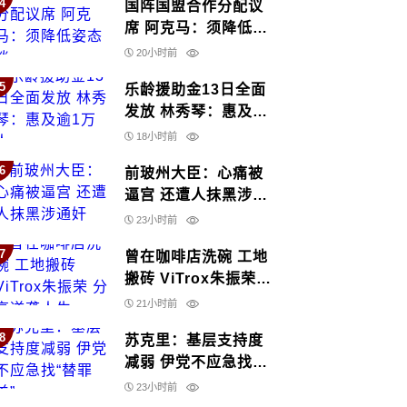
4
国阵国盟合作分配议
席 阿克马：须降低姿
态谈
20小时前
5
乐龄援助金13日全面
发放 林秀琴：惠及逾
1万人
18小时前
6
前玻州大臣：心痛被
逼宫 还遭人抹黑涉通
奸
23小时前
7
曾在咖啡店洗碗 工地
搬砖 ViTrox朱振荣
分享逆袭人生
21小时前
8
苏克里：基层支持度
减弱 伊党不应急找
“替罪羊”
23小时前