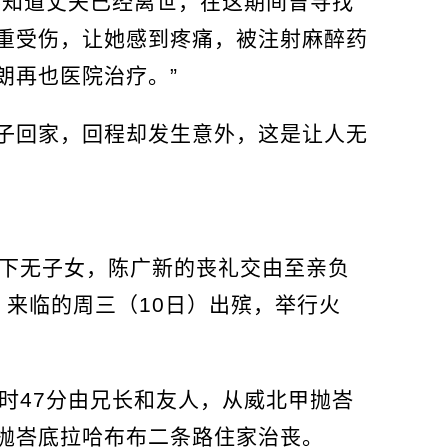
不知道丈夫已经离世，在这期间曾寻找
重受伤，让她感到疼痛，被注射麻醉药
朗再也医院治疗。”
子回家，回程却发生意外，这是让人无
膝下无子女，陈广新的丧礼交由至亲负
，来临的周三（10日）出殡，举行火
时47分由兄长和友人，从威北甲抛峇
抛峇底拉哈布布二条路住家治丧。