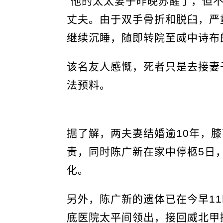
“他的太太妻子昨晚苏醒了，但
丈夫。由于双手骨折和脱臼，严
继续沉睡，随即转院至威中诗布
该名友人感慨，死者只是去接妻
法预料。
据了解，两夫妻结婚逾10年，
责，同时陈广新在家中停柩5日
化。
另外，陈广新的遗体已在今早11
底医院太平间领出，接回威北甲