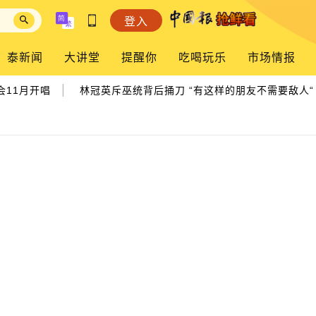
登入
泰新闻
大讲堂
提醒你
吃喝玩乐
市场情报
|
|
1月开唱
林冠英斥巫统背后捅刀 “有这样的朋友不需要敌人“