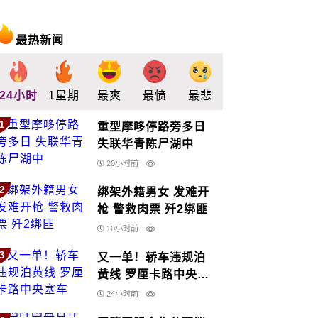
最热新闻
24小时
1星期
最爽
最愤
最悲
最惊
支持
1
重型摩哆停路旁多日
失联华青陈尸湖中
20小时前
2
绑架外籍男女 发难开
枪 警救肉票 歼2绑匪
10小时前
3
又一单！轿车违规泊
黄线 罗厘卡路中央塞
车
24小时前