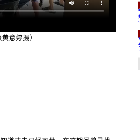
报黄意婷摄）