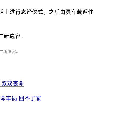
道士进行念经仪式，之后由灵车载返住
广新遗容。
 双双丧命
命车祸 回不了家