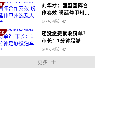
9
刘华才：国盟国阵合
作奏效 盼延伸甲州选
及大选
21小时前
10
还没缴费就收罚单？
市长：1分钟足够缴
泊车费
18小时前
更多