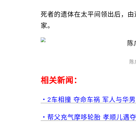
死者的遗体在太平间领出后，由
家。
陈
相关新闻：
・2车相撞 夺命车祸 军人与华男
・帮父充气摩哆轮胎 孝顺儿遇夺