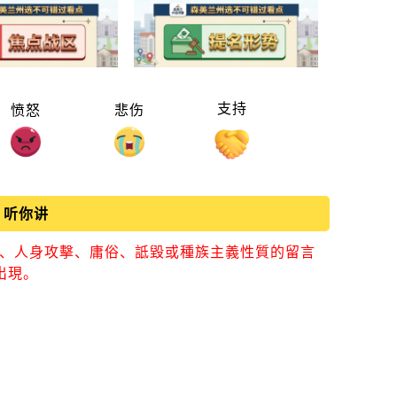
支持
愤怒
悲伤
听你讲
視、人身攻擊、庸俗、詆毀或種族主義性質的留言
出現。