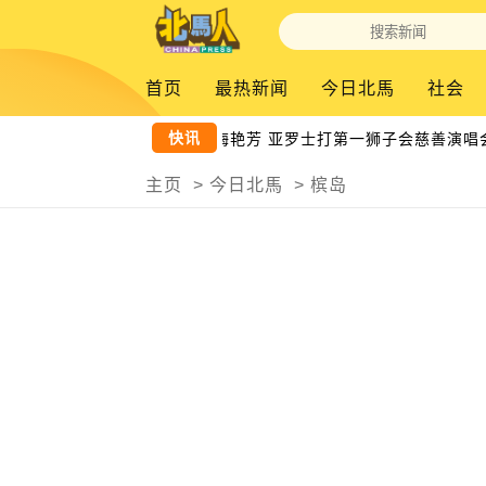
首页
最热新闻
今日北馬
社会
快讯
致敬张国荣梅艳芳 亚罗士打第一狮子会慈善演唱会1
主页
>
今日北馬
>
槟岛