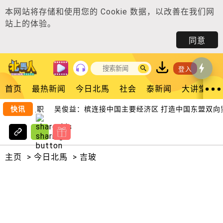
本网站将存储和使用您的
Cookie 数据
，以改善在我们网
站上的体验。
同意
登入
首页
最热新闻
今日北馬
社会
泰新闻
大讲堂
州行政议员职
快讯
吴俊益：槟连接中国主要经济区 打造中国东盟双向贸
主页
>
今日北馬
>
吉玻