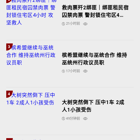
救肉票歼2绑匪｜绑匪租民宿
囚禁肉票 警封锁住宅区4小
时 攻坚救人
21小时前
3
槟希盟继续与巫统合作 维持
巫统州行政议员职
17小时前
4
大树突然倒下 压中1车 2成
人1小孩受伤
49分钟前