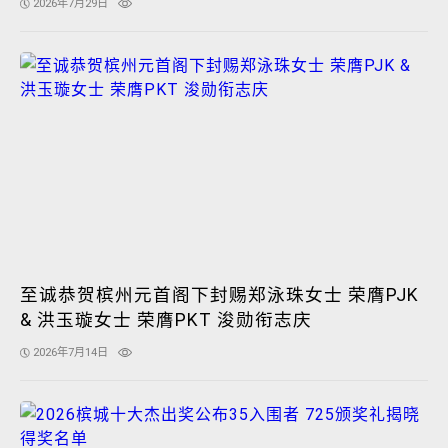
2026年7月29日
至诚恭贺槟州元首阁下封赐郑泳珠女士 荣膺PJK
& 洪玉璇女士 荣膺PKT 浚勋衔志庆
2026年7月14日