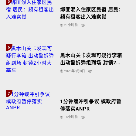
5
绑匪混入住家区民宿 居民：
频有租客出入难察觉
21小时前
6
黑木山关卡发现可疑行李箱
出动警拆弹组到场 封锁2小
时大塞车
2026年8月8日
7
1分钟缓冲引争议 槟政府暂
停落实ANPR
14小时前