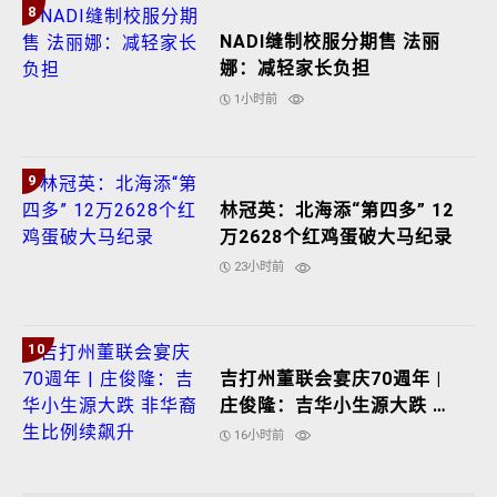
8
NADI缝制校服分期售 法丽
娜：减轻家长负担
1小时前
9
林冠英：北海添“第四多” 12
万2628个红鸡蛋破大马纪录
23小时前
10
吉打州董联会宴庆70週年 |
庄俊隆：吉华小生源大跌 非
华裔生比例续飙升
16小时前