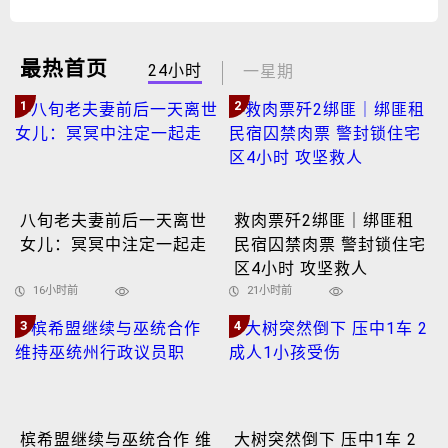
最热首页
24小时
一星期
1
2
八旬老夫妻前后一天离世
救肉票歼2绑匪｜绑匪租
女儿：冥冥中注定一起走
民宿囚禁肉票 警封锁住宅
区4小时 攻坚救人
16小时前
21小时前
3
4
槟希盟继续与巫统合作 维
大树突然倒下 压中1车 2