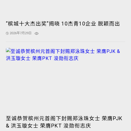
“槟城十大杰出奖”揭晓 10杰青10企业 脱颖而出
2026年7月29日
至诚恭贺槟州元首阁下封赐郑泳珠女士 荣膺PJK
& 洪玉璇女士 荣膺PKT 浚勋衔志庆