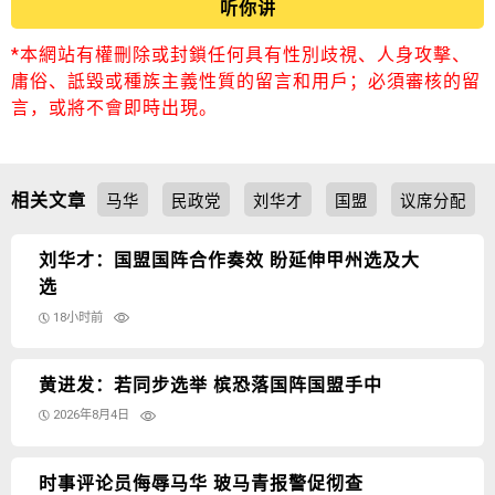
听你讲
*本網站有權刪除或封鎖任何具有性別歧視、人身攻擊、
庸俗、詆毀或種族主義性質的留言和用戶；必須審核的留
言，或將不會即時出現。
相关文章
马华
民政党
刘华才
国盟
议席分配
刘华才：国盟国阵合作奏效 盼延伸甲州选及大
选
18小时前
黄进发：若同步选举 槟恐落国阵国盟手中
2026年8月4日
时事评论员侮辱马华 玻马青报警促彻查