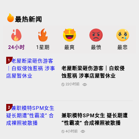
最热新闻
24小时
1星期
最爽
最愤
最悲
1
老屋断梁砸伤游客｜白蚁侵
蚀惹祸 涉事店屋暂休业
22小时前
2
兼职模特SPM女生 疑长期遭
“性霸凌” 合成裸照被散播
4小时前