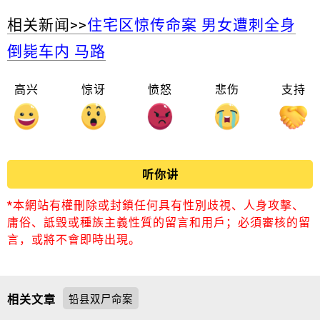
相关新闻>>
住宅区惊传命案 男女遭刺全身
倒毙车内 马路
高兴
惊讶
愤怒
悲伤
支持
听你讲
*本網站有權刪除或封鎖任何具有性別歧視、人身攻擊、
庸俗、詆毀或種族主義性質的留言和用戶；必須審核的留
言，或將不會即時出現。
相关文章
铅县双尸命案