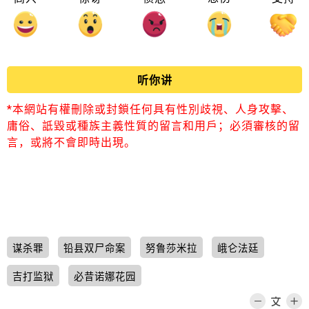
听你讲
*本網站有權刪除或封鎖任何具有性別歧視、人身攻擊、
庸俗、詆毀或種族主義性質的留言和用戶；必須審核的留
言，或將不會即時出現。
谋杀罪
铅县双尸命案
努鲁莎米拉
峨仑法廷
吉打监狱
必昔诺娜花园