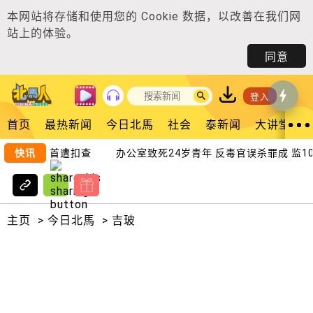
本网站将存储和使用您的
Cookie 数据
，以改善在我们网
站上的体验。
同意
登入
首页
最热新闻
今日北馬
社会
泰新闻
大讲堂
三口凌晨自首遭扣查
快讯
办公室致死24岁青年 反毒官误杀罪成 监10年
主页
>
今日北馬
>
吉玻