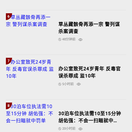
6
草丛藏骸骨再添一宗 警列谋
杀案调查
48分钟前
7
办公室致死24岁青年 反毒官
误杀罪成 监10年
5小时前
8
30泊车位执法需10至15分钟
胡佑强：不会一扫瞄就中罚
单
20小时前