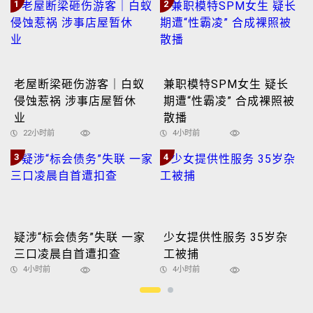
1
2
老屋断梁砸伤游客｜白蚁
兼职模特SPM女生 疑长
侵蚀惹祸 涉事店屋暂休
期遭“性霸凌” 合成裸照被
业
散播
22小时前
4小时前
3
4
疑涉“标会债务”失联 一家
少女提供性服务 35岁杂
三口凌晨自首遭扣查
工被捕
4小时前
4小时前