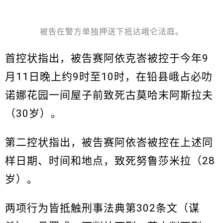
被告在警方单独押送下抵达峨仑法庭。
首控状指出，被告赛阿依克峇被控于今年9
月11日晚上约9时至10时，在铅县峨占必叻
诺娜花园一间屋子前致死古莫哈末阿斯拉夫
（30岁）。
第二控状指出，被告赛阿依峇被控在上述同
样日期、时间和地点，致死努鲁莎米拉（28
岁）。
两项行为皆抵触刑事法典第302条文（谋