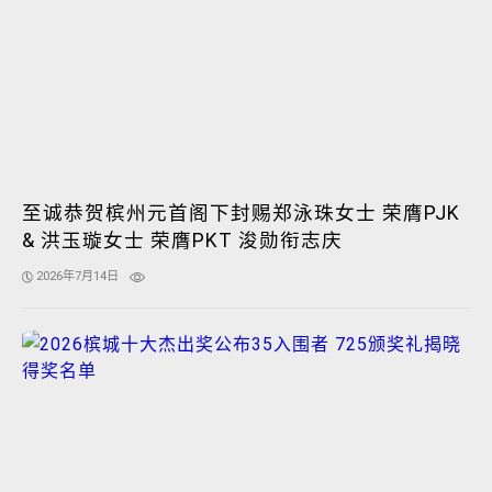
至诚恭贺槟州元首阁下封赐郑泳珠女士 荣膺PJK
& 洪玉璇女士 荣膺PKT 浚勋衔志庆
2026年7月14日