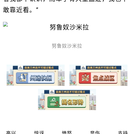
敢靠近看。”
努鲁奴沙米拉
高兴
惊讶
愤怒
悲伤
支持