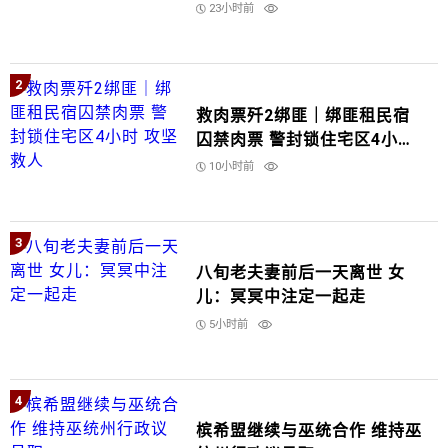
23小时前
2
救肉票歼2绑匪｜绑匪租民宿
囚禁肉票 警封锁住宅区4小时
攻坚救人
10小时前
3
八旬老夫妻前后一天离世 女
儿：冥冥中注定一起走
5小时前
4
槟希盟继续与巫统合作 维持巫