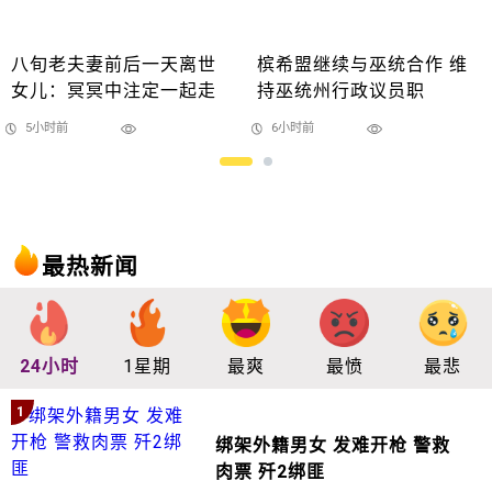
八旬老夫妻前后一天离世
槟希盟继续与巫统合作 维
女儿：冥冥中注定一起走
持巫统州行政议员职
5小时前
6小时前
最热新闻
24小时
1星期
最爽
最愤
最悲
1
绑架外籍男女 发难开枪 警救
肉票 歼2绑匪