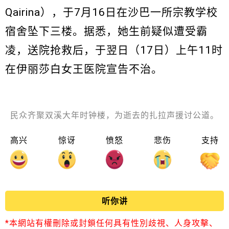
Qairina），于7月16日在沙巴一所宗教学校
宿舍坠下三楼。据悉，她生前疑似遭受霸
凌，送院抢救后，于翌日（17日）上午11时
在伊丽莎白女王医院宣告不治。
民众齐聚双溪大年时钟楼，为逝去的扎拉声援讨公道。
高兴
惊讶
愤怒
悲伤
支持
听你讲
*本網站有權刪除或封鎖任何具有性別歧視、人身攻擊、