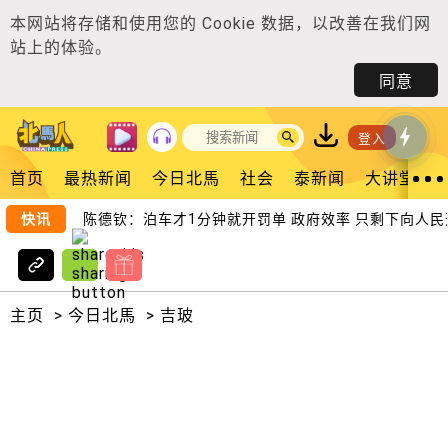
本网站将存储和使用您的
Cookie 数据
，以改善在我们网
站上的体验。
同意
登入
首页
最热新闻
今日北馬
社会
泰新闻
大讲堂
快讯
陈德钦：泊车才1分钟就开罚单 政府效率 只剩下向人民开
主页
>
今日北馬
>
吉玻