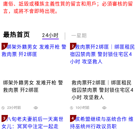
庸俗、詆毀或種族主義性質的留言和用戶；必須審核的留
言，或將不會即時出現。
最热首页
24小时
一星期
1
2
绑架外籍男女 发难开枪 警
救肉票歼2绑匪｜绑匪租民
救肉票 歼2绑匪
宿囚禁肉票 警封锁住宅区4
小时 攻坚救人
23小时前
10小时前
3
4