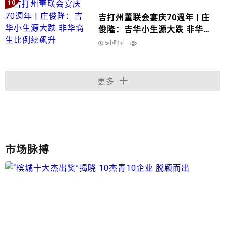
10
吉打州董联会宴庆70週年 | 庄
俊隆：吉华小生源大跌 非华裔
生比例续飙升
5小时前
更多
市场脉搏