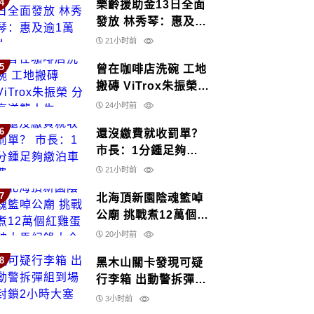
4
樂齡援助金13日全面
發放 林秀琴：惠及逾
1萬人
21小时前
5
曾在咖啡店洗碗 工地
搬磚 ViTrox朱振榮
分享逆襲人生
24小时前
6
還沒繳費就收罰單？
市長：1分鍾足夠繳
泊車費
21小时前
7
北海頂新園陰魂籃啅
公廟 挑戰煮12萬個紅
雞蛋 破大馬紀錄大全
20小时前
8
黑木山關卡發現可疑
行李箱 出動警拆彈組
到場 封鎖2小時大塞
3小时前
車