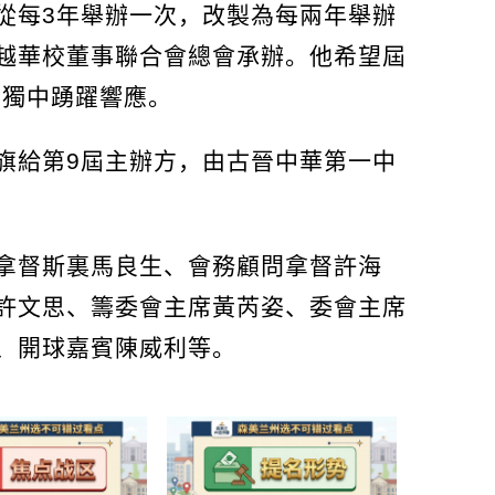
從每3年舉辦一次，改製為每兩年舉辦
越華校董事聯合會總會承辦。他希望屆
的獨中踴躍響應。
旗給第9屆主辦方，由古晉中華第一中
拿督斯裏馬良生、會務顧問拿督許海
許文思、籌委會主席黃芮姿、委會主席
、開球嘉賓陳威利等。