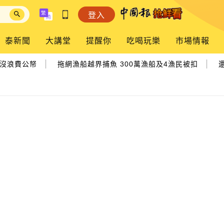
登入
泰新聞
大講堂
提醒你
吃喝玩樂
市場情報
|
|
沒浪費公帑
拖網漁船越界捕魚 300萬漁船及4漁民被扣
還沒