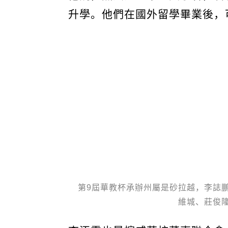
升學。他們在國外留學畢業後，
第9屆華教杯承辦州屬是砂拉越，李誌
維城、莊俊