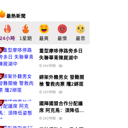
最熱新聞
24小時
1星期
最爽
最憤
最悲
最驚
支持
1
重型摩哆停路旁多日
失聯華青陳屍湖中
24小时前
2
綁架外籍男女 發難開
槍 警救肉票 殲2綁匪
13小时前
3
國陣國盟合作分配議
席 阿克馬：須降低姿
態談
23小时前