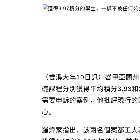
（雙溪大年10日訊）峇甲亞蘭
礎課程分別獲得平均積分3.93和3
需要申訴的案例，他批評現行的
心。
羅煒家指出，該兩名個案都工大基