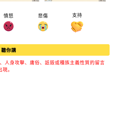
支持
憤怒
悲傷
聽你講
視、人身攻擊、庸俗、詆毀或種族主義性質的留言
出現。