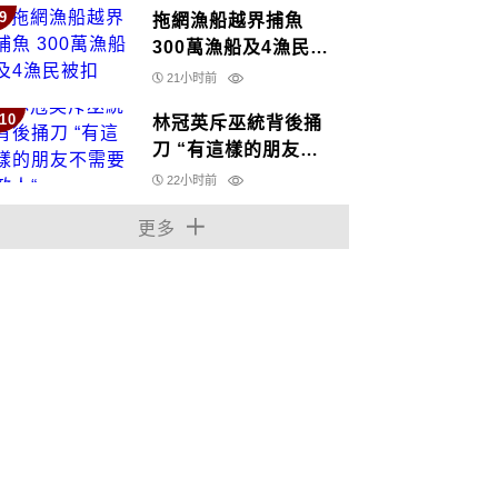
9
拖網漁船越界捕魚
300萬漁船及4漁民被
扣
21小时前
10
林冠英斥巫統背後捅
刀 “有這樣的朋友不
需要敵人“
22小时前
更多