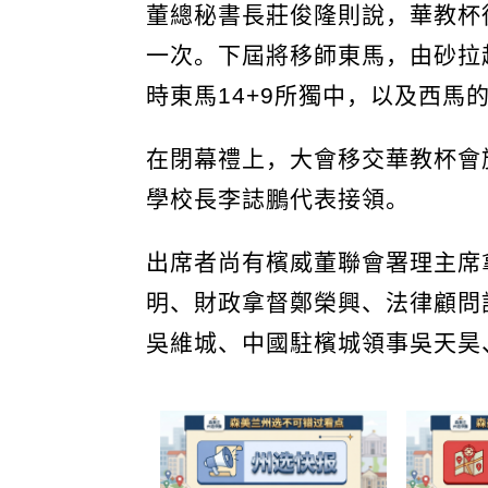
董總秘書長莊俊隆則說，華教杯
一次。下屆將移師東馬，由砂拉
時東馬14+9所獨中，以及西馬
在閉幕禮上，大會移交華教杯會
學校長李誌鵬代表接領。
出席者尚有檳威董聯會署理主席
明、財政拿督鄭榮興、法律顧問
吳維城、中國駐檳城領事吳天昊