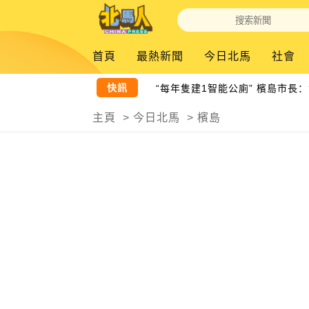
首頁
最熱新聞
今日北馬
社會
快訊
“每年隻建1智能公廁” 檳島市長：
主頁
>
今日北馬
>
檳島