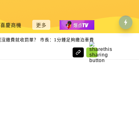
喜慶商機
更多
|
繳費就收罰單？ 市長：1分鍾足夠繳泊車費
丹絨武雅水上清真