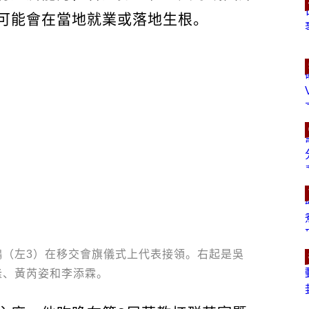
可能會在當地就業或落地生根。
鵬（左3）在移交會旗儀式上代表接領。右起是吳
隆、黃芮姿和李添霖。