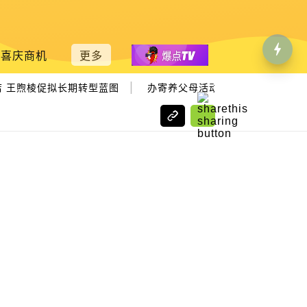
喜庆商机
更多
|
 王煦棱促拟长期转型蓝图
办寄养父母活动助残友 槟济世之家冀