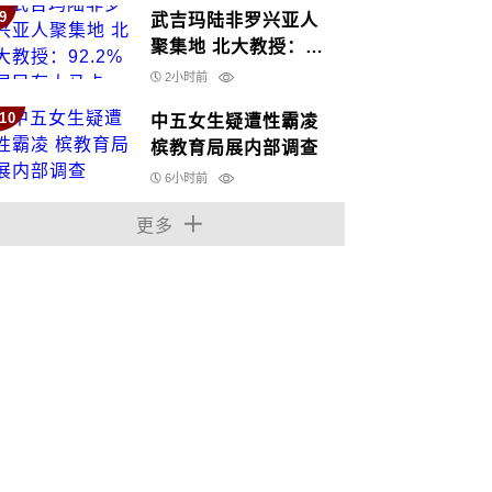
9
武吉玛陆非罗兴亚人
聚集地 北大教授：
92.2%居民有大马卡
2小时前
10
中五女生疑遭性霸凌
槟教育局展内部调查
6小时前
更多