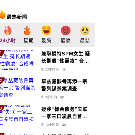
最热新闻
24小时
1星期
最爽
最愤
最悲
最惊
支持
1
兼职模特SPM女生 疑
长期遭“性霸凌” 合成
裸照被散播
13小时前
2
草丛藏骸骨再添一宗
警列谋杀案调查
9小时前
3
疑涉“标会债务”失联
一家三口凌晨自首遭
扣查
13小时前