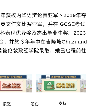
8年获校内华语辩论赛亚军丶2019年夺
获英文作文比赛亚军，并在IGCSE考试
学科表现优异奖及杰出毕业生奖。2023
并於今年年中在吉隆坡Ghazi and
随着被伦敦政经学院录取，她已启程前往
支持
愤怒
悲伤