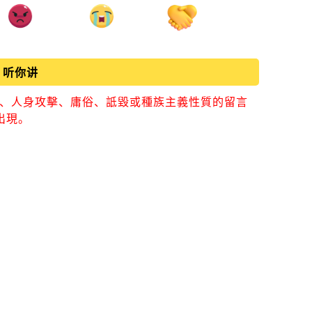
听你讲
視、人身攻擊、庸俗、詆毀或種族主義性質的留言
出現。