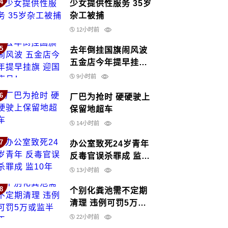
4
少女提供性服务 35岁
杂工被捕
12小时前
5
去年倒挂国旗闹风波
五金店今年提早挂旗
迎国庆月！
9小时前
6
厂巴为抢时 硬硬驶上
保留地超车
14小时前
7
办公室致死24岁青年
反毒官误杀罪成 监10
年
13小时前
8
个别化粪池需不定期
清理 违例可罚5万或
监半年
22小时前