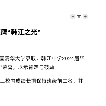
膺“韩江之光”
中国清华大学录取，
韩江中学
2024届毕
光
”荣誉，以示肯定与鼓励。
高三校内成绩长期保持班级前二名，并