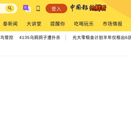
登入
泰新闻
大讲堂
提醒你
吃喝玩乐
市场情报
|
管控 4135乌鸦鸽子遭扑杀
光大零租金计划半年仅租出6店