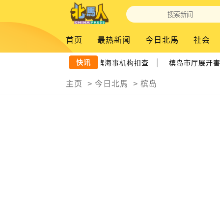
首页
最热新闻
今日北馬
社会
|
快讯
外籍渔民 越界捕鱼 2渔船遭槟海事机构扣查
槟岛市厅展开害鸟
主页
>
今日北馬
>
槟岛