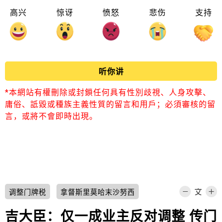
高兴
惊讶
愤怒
悲伤
支持
听你讲
*本網站有權刪除或封鎖任何具有性別歧視、人身攻擊、
庸俗、詆毀或種族主義性質的留言和用戶；必須審核的留
言，或將不會即時出現。
调整门牌税
拿督斯里莫哈末沙努西
吉大臣：仅一成业主反对调整 传门