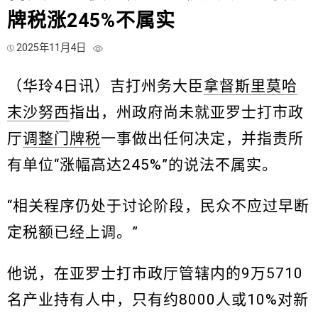
牌税涨245%不属实
2025年11月4日
（华玲4日讯）吉打州务大臣
拿督斯里莫哈
末沙努西
指出，州政府尚未就亚罗士打市政
厅
调整门牌税
一事做出任何决定，并指责所
有单位“涨幅高达245%”的说法不属实。
“相关程序仍处于讨论阶段，民众不应过早断
定税额已经上调。”
他说，在亚罗士打市政厅管辖内的9万5710
名产业持有人中，只有约8000人或10%对新