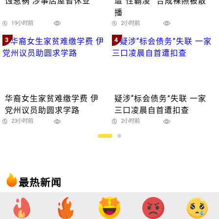
蚀惹祸 涉事店屋暂休业
遭“性霸凌” 合成裸照被散
播
19小时前
2小时前
3
4
华裔女生家贫难缴学费 伊
疑涉“标会债务”失联 一家
党州议员助圆求学路
三口凌晨自首遭扣查
23小时前
2小时前
最热新闻