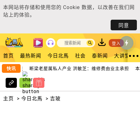
本网站将存储和使用您的
Cookie 数据
，以改善在我们网
站上的体验。
同意
登入
首页
最热新闻
今日北馬
社会
泰新闻
大讲堂
化教育交流
快讯
断梁老屋属私人产业 洪敏芝：维修费由业主承担
本
主页
>
今日北馬
>
吉玻