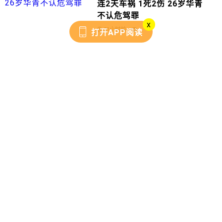
连2天车祸 1死2伤 26岁华青
不认危驾罪
x
21小时前
打开APP阅读
10
犯罪团伙循“老鼠道”入境 猎杀
大马濒危野生动物
21小时前
更多
市场脉搏