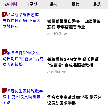
24小时
1星期
最爽
最愤
最悲
1
老屋断梁砸伤游客｜白蚁侵蚀
惹祸 涉事店屋暂休业
19小时前
2
兼职模特SPM女生 疑长期遭
“性霸凌” 合成裸照被散播
2小时前
3
华裔女生家贫难缴学费 伊党州
议员助圆求学路