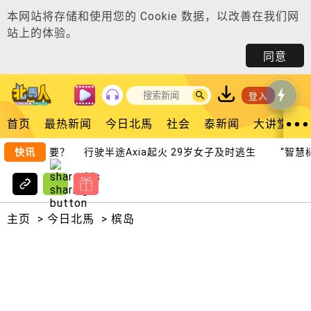
本网站将存储和使用您的
Cookie 数据
，以改善在我们网
站上的体验。
同意
登入
首页
最热新闻
今日北馬
社会
泰新闻
大讲堂
机谁更重要？
快讯
行驶半途Axia起火 29岁女子及时逃生
“智慧树管
主页
>
今日北馬
>
槟岛