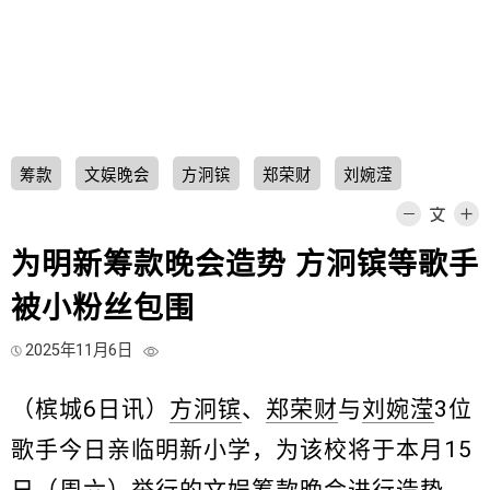
筹款
文娱晚会
方泂镔
郑荣财
刘婉滢
为明新筹款晚会造势 方泂镔等歌手
被小粉丝包围
2025年11月6日
（槟城6日讯）
方泂镔
、
郑荣财
与
刘婉滢
3位
歌手今日亲临明新小学，为该校将于本月15