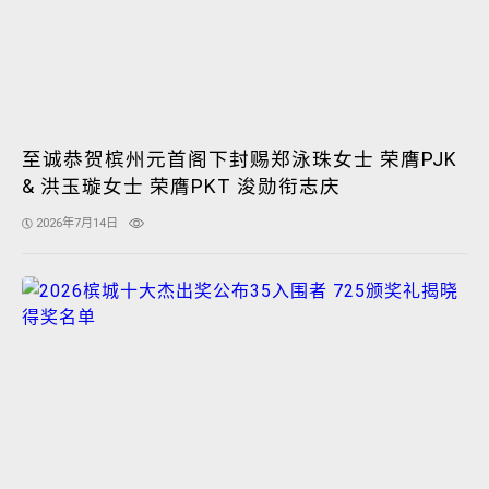
至诚恭贺槟州元首阁下封赐郑泳珠女士 荣膺PJK
& 洪玉璇女士 荣膺PKT 浚勋衔志庆
2026年7月14日