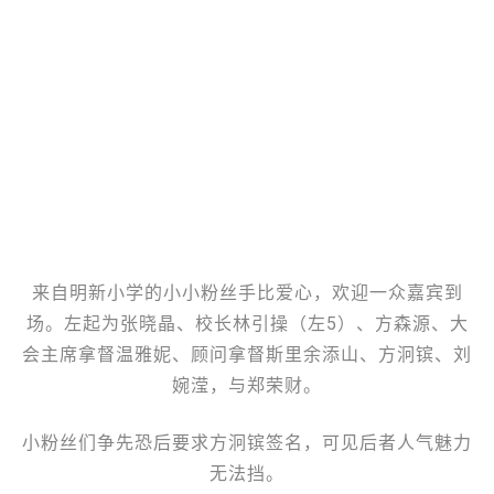
来自明新小学的小小粉丝手比爱心，欢迎一众嘉宾到
场。左起为张晓晶、校长林引操（左5）、方森源、大
会主席拿督温雅妮、顾问拿督斯里余添山、方泂镔、刘
婉滢，与郑荣财。
小粉丝们争先恐后要求方泂镔签名，可见后者人气魅力
无法挡。