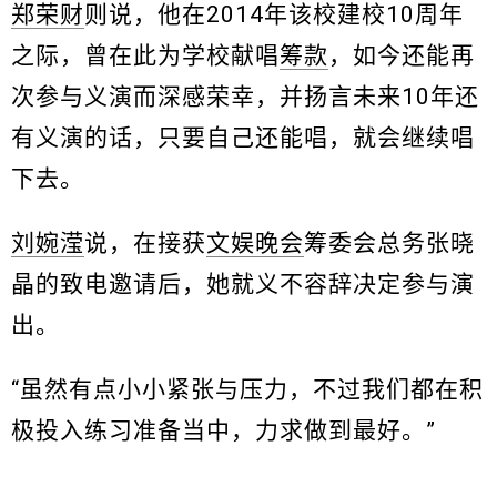
郑荣财
则说，他在2014年该校建校10周年
之际，曾在此为学校献唱
筹款
，如今还能再
次参与义演而深感荣幸，并扬言未来10年还
有义演的话，只要自己还能唱，就会继续唱
下去。
刘婉滢
说，在接获
文娱晚会
筹委会总务张晓
晶的致电邀请后，她就义不容辞决定参与演
出。
“虽然有点小小紧张与压力，不过我们都在积
极投入练习准备当中，力求做到最好。”