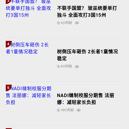
3
不联手国盟？ 玻巫统要单打
独斗 全面攻打3国15州
6小时前
4
树倒压车砸伤 2长者1童情况
稳定
6小时前
5
NADI缝制校服分期售 法丽
娜：减轻家长负担
10小时前