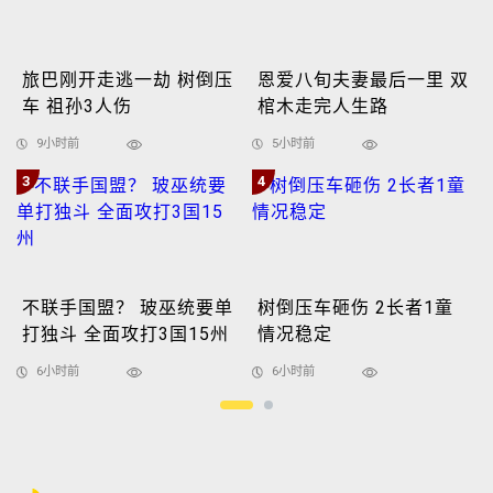
旅巴刚开走逃一劫 树倒压
恩爱八旬夫妻最后一里 双
车 祖孙3人伤
棺木走完人生路
9小时前
5小时前
3
4
不联手国盟？ 玻巫统要单
树倒压车砸伤 2长者1童
打独斗 全面攻打3国15州
情况稳定
6小时前
6小时前