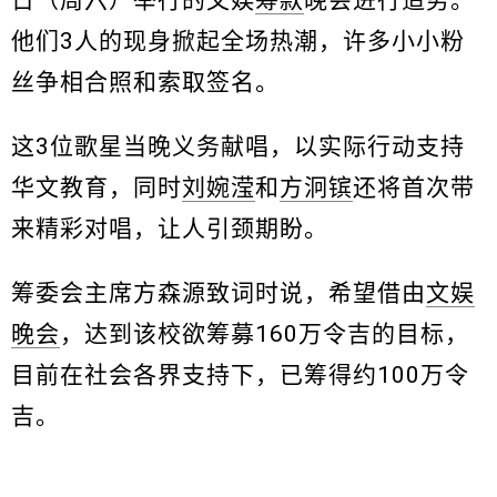
日（周六）举行的文娱
筹款
晚会进行造势。
他们3人的现身掀起全场热潮，许多小小粉
丝争相合照和索取签名。
这3位歌星当晚义务献唱，以实际行动支持
华文教育，同时
刘婉滢
和
方泂镔
还将首次带
来精彩对唱，让人引颈期盼。
筹委会主席方森源致词时说，希望借由
文娱
晚会
，达到该校欲筹募160万令吉的目标，
目前在社会各界支持下，已筹得约100万令
吉。