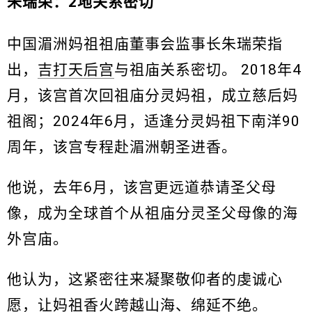
朱瑞荣：2地关系密切
中国湄洲妈祖祖庙董事会监事长朱瑞荣指
出，
吉打天后宫
与祖庙关系密切。 2018年4
月，该宫首次回祖庙分灵妈祖，成立慈后妈
祖阁；2024年6月，适逢分灵妈祖下南洋90
周年，该宫专程赴湄洲朝圣进香。
他说，去年6月，该宫更远道恭请圣父母
像，成为全球首个从祖庙分灵圣父母像的海
外宫庙。
他认为，这紧密往来凝聚敬仰者的虔诚心
愿，让妈祖香火跨越山海、绵延不绝。