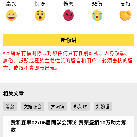
高兴
惊讶
愤怒
悲伤
支持
听你讲
*本網站有權刪除或封鎖任何具有性別歧視、人身攻擊、
庸俗、詆毀或種族主義性質的留言和用戶；必須審核的留
言，或將不會即時出現。
相关文章
筹款
文娱晚会
方泂镔
郑荣财
刘婉滢
黄和森率02/06届同学会拜访 黄荣盛捐10万助力筹
款