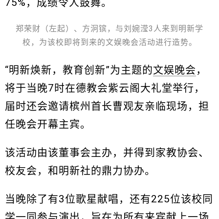
75%，成绩令人鼓舞。
郑荣财（左起）、方泂镔，与刘婉滢3人来到明新学
校，为该校即将到来的文娱晚会活动进行造势。
“明新焕新，教育创新”为主题的
文娱晚会
，
将于当晚7时在德教会紫云阁大礼堂举行，
届时还会邀请槟州首长曹观友亲临现场，担
任晚会开幕主宾。
该活动由该董事会主办，并得到家教协会、
校友会，和明新社的鼎力协办。
当晚除了有3位歌星献唱，还有225位该校同
学一同参与演出，旨在为所有来宾献上一场