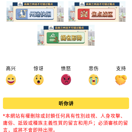
高兴
惊讶
愤怒
悲伤
支持
听你讲
*本網站有權刪除或封鎖任何具有性別歧視、人身攻擊、
庸俗、詆毀或種族主義性質的留言和用戶；必須審核的留
言，或將不會即時出現。