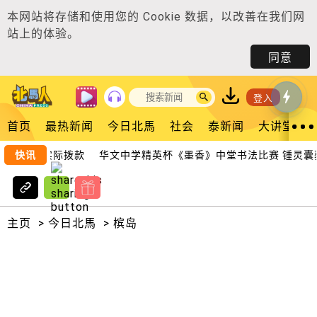
本网站将存储和使用您的
Cookie 数据
，以改善在我们网
站上的体验。
同意
登入
首页
最热新闻
今日北馬
社会
泰新闻
大讲堂
三层面实际拨款
快讯
华文中学精英杯《墨香》中堂书法比赛 锺灵囊获
主页
>
今日北馬
>
槟岛