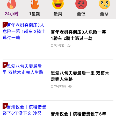
24小时
1星期
最爽
最愤
最悲
1
百年老树突倒压3人危险一幕
1轿车 2骑士逃过一劫
5小时前
2
恩爱八旬夫妻最后一里 双棺木
走完人生路
24小时前
3
吉州议会｜槟租借费谈了6年