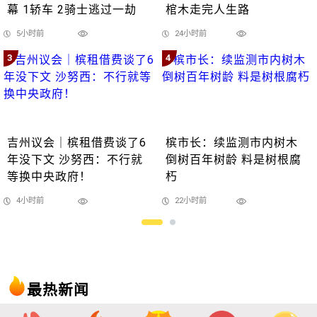
幕 1轿车 2骑士逃过一劫
棺木走完人生路
5小时前
24小时前
3
4
吉州议会｜槟租借费谈了6
槟市长：续监测市内树木
年没下文 沙努西：不行就
倒树百年树龄 料是树根腐
等换中央政府！
朽
4小时前
22小时前
最热新闻