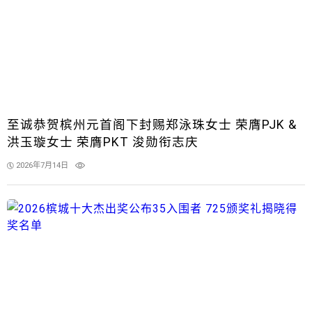
至诚恭贺槟州元首阁下封赐郑泳珠女士 荣膺PJK &
洪玉璇女士 荣膺PKT 浚勋衔志庆
2026年7月14日