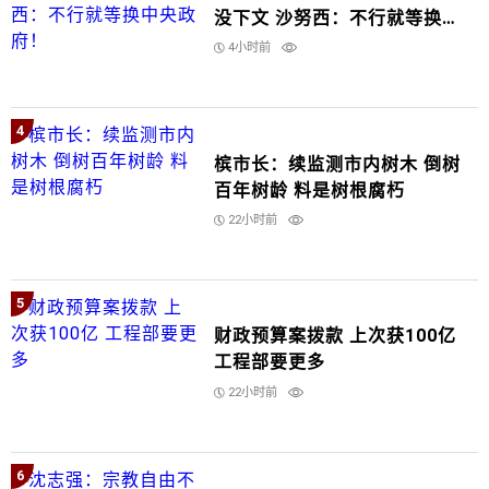
没下文 沙努西：不行就等换中
央政府！
4小时前
4
槟市长：续监测市内树木 倒树
百年树龄 料是树根腐朽
22小时前
5
财政预算案拨款 上次获100亿
工程部要更多
22小时前
6