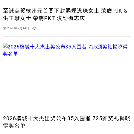
至诚恭贺槟州元首阁下封赐郑泳珠女士 荣膺PJK &
洪玉璇女士 荣膺PKT 浚勋衔志庆
2026年7月14日
2026槟城十大杰出奖公布35入围者 725颁奖礼揭晓
得奖名单