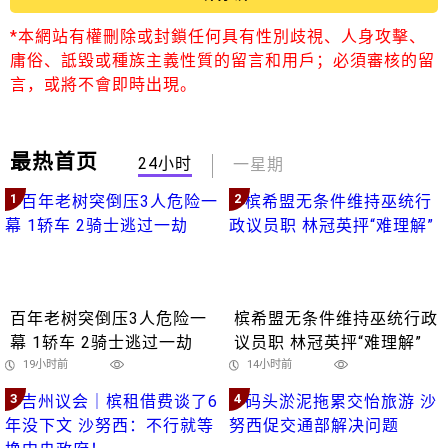
*本網站有權刪除或封鎖任何具有性別歧視、人身攻擊、
庸俗、詆毀或種族主義性質的留言和用戶；必須審核的留
言，或將不會即時出現。
最热首页
24小时
一星期
1
2
百年老树突倒压3人危险一
槟希盟无条件维持巫统行政
幕 1轿车 2骑士逃过一劫
议员职 林冠英抨“难理解”
19小时前
14小时前
3
4