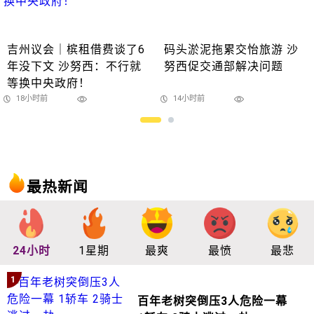
吉州议会｜槟租借费谈了6
码头淤泥拖累交怡旅游 沙
年没下文 沙努西：不行就
努西促交通部解决问题
等换中央政府！
18小时前
14小时前
最热新闻
24小时
1星期
最爽
最愤
最悲
1
百年老树突倒压3人危险一幕