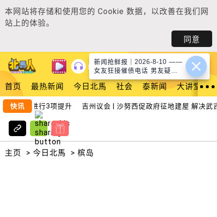
本网站将存储和使用您的
Cookie 数据
，以改善在我们网
站上的体验。
同意
新闻抢鲜报｜2026-8-10 ——
登入
女友狂接催债电话 男友疑陷
网诈坠楼 ● 绑4人勒索 1逃3
首页
最热新闻
今日北馬
社会
泰新闻
大讲堂
获救 中马匪徒社媒找猎物
爽岛暂关 进行3项提升
快讯
吉州议会 | 沙努西促政府征地建屋 解决武吉
主页
>
今日北馬
>
槟岛