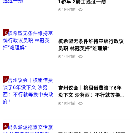
1轿车 2骑士逃过一劫
19小时前
2
槟希盟无条件维持巫统行政议
员职 林冠英抨“难理解”
14小时前
3
吉州议会｜槟租借费谈了6年
没下文 沙努西：不行就等换中
央政府！
18小时前
4