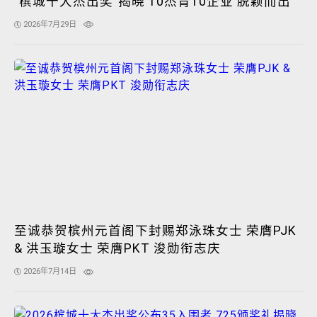
“槟城十大杰出奖”揭晓 10杰青10企业 脱颖而出
2026年7月29日
至诚恭贺槟州元首阁下封赐郑泳珠女士 荣膺PJK
& 洪玉璇女士 荣膺PKT 浚勋衔志庆
2026年7月14日