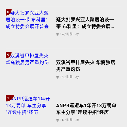
8
疑大批罗兴亚人聚居泊淡一
带 布科里：成立特委会展开
普查
12小时前
9
双溪峇甲排屋失火 华裔独居
男严重灼伤
13小时前
10
ANPR巡逻车1年开13万罚单
车主分享“连续中招”经历
11小时前