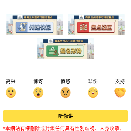
高兴
惊讶
愤怒
悲伤
支持
听你讲
*本網站有權刪除或封鎖任何具有性別歧視、人身攻擊、