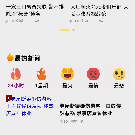
一家三口离奇失联 警不排
大山脚火箭元老俱乐部 反
除涉“标会”债务
驳黄伟益裸辞论
16小时前
19小时前
最热新闻
24小时
1星期
最爽
最愤
最悲
1
老屋断梁砸伤游客｜白蚁侵
蚀惹祸 涉事店屋暂休业
13小时前