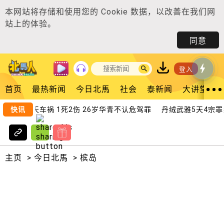
本网站将存储和使用您的
Cookie 数据
，以改善在我们网
站上的体验。
同意
登入
首页
最热新闻
今日北馬
社会
泰新闻
大讲堂
快讯
连2天车祸 1死2伤 26岁华青不认危驾罪
丹绒武雅5天4宗罪案
主页
>
今日北馬
>
槟岛