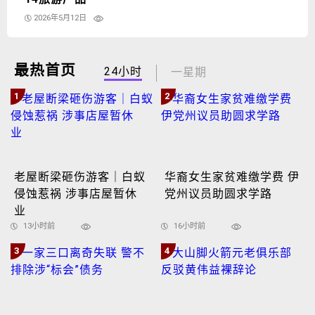
2026年5月12日
最热首页
24小时
一星期
1
2
老屋断梁砸伤游客｜白蚁
华裔女生家贫难缴学费 伊
侵蚀惹祸 涉事店屋暂休
党州议员助圆求学路
业
13小时前
16小时前
3
4