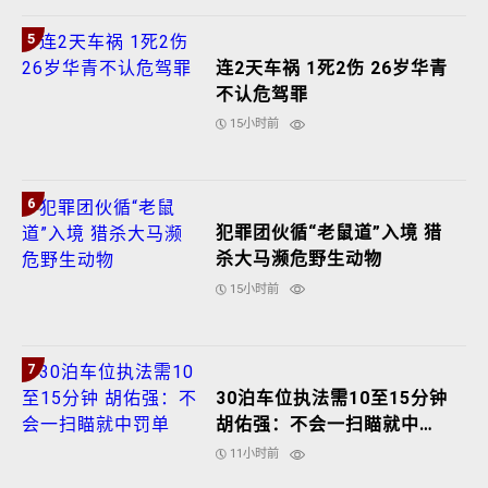
5
连2天车祸 1死2伤 26岁华青
不认危驾罪
15小时前
6
犯罪团伙循“老鼠道”入境 猎
杀大马濒危野生动物
15小时前
7
30泊车位执法需10至15分钟
胡佑强：不会一扫瞄就中罚
单
11小时前