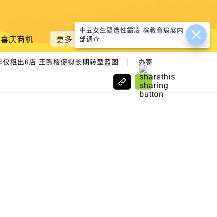
中五女生疑遭性霸凌 槟教育局展内
喜庆商机
更多
部调查
|
租出6店 王煦棱促拟长期转型蓝图
办寄养父母活动助残友 槟