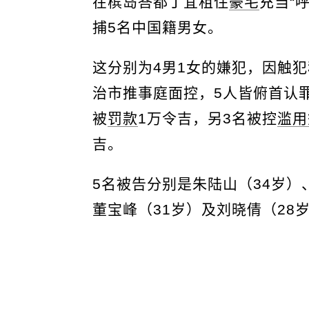
在槟岛峇都丁宜租住
豪宅
充当“
捕5名中国籍男女。
这分别为4男1女的嫌犯，因触
治市推事庭面控，5人皆俯首认
被
罚款
1万令吉，另3名被控
滥用
吉。
5名被告分别是朱陆山（34岁）
董宝峰（31岁）及刘晓倩（28