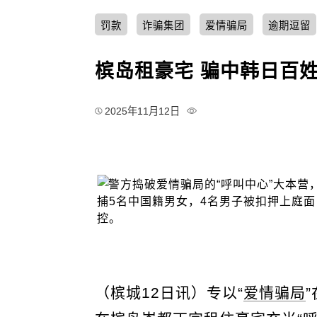
罚款
诈骗集团
爱情骗局
逾期逗留
槟岛租豪宅 骗中韩日百姓
2025年11月12日
（槟城12日讯）专以“
爱情骗局