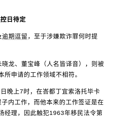
控日待定
及
逾期逗留
，至于涉嫌欺诈罪何时提
朱晓龙、董宝峰（人名皆译音），则被
本所申请的工作领域不相符。
1日晚上7时，在峇都丁宜索洛托毕卡
区一间屋子内工作，而他本来的工作签证是在
经理，因此触犯1963年移民法令第