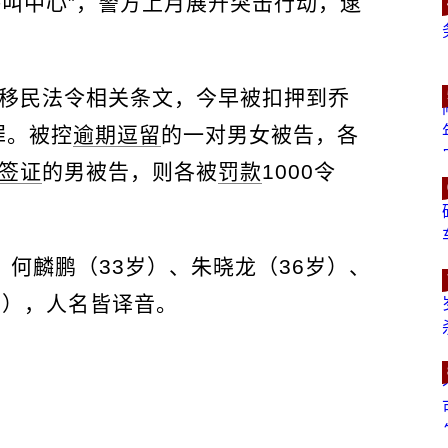
呼叫中心”，警方上月展开突击行动，逮
犯移民法令相关条文，今早被扣押到乔
罪。被控
逾期逗留
的一对男女被告，各
签证
的男被告，则各被
罚款
1000令
、何麟鹏（33岁）、朱晓龙（36岁）、
岁），人名皆译音。