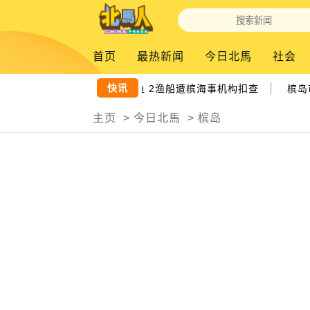
首页
最热新闻
今日北馬
社会
|
快讯
非法聘外籍渔民 越界捕鱼 2渔船遭槟海事机构扣查
槟岛市
主页
>
今日北馬
>
槟岛