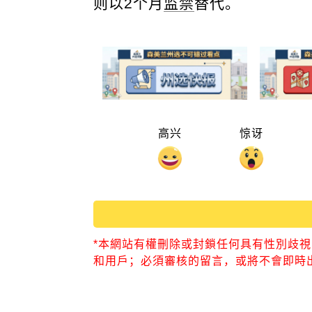
则以2个月
监禁
替代。
高兴
惊讶
*本網站有權刪除或封鎖任何具有性別歧
和用戶；必須審核的留言，或將不會即時