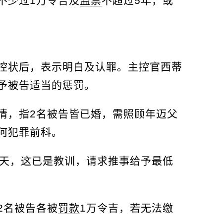
不少过1万令吉及
监禁
不超过5年，或
控状后，表示明白及认罪。主控官西蒂
予被告适当的惩罚。
情，指2名被告皆已婚，需照顾年迈父
何犯罪前科。
2天，这已是教训，请求推事给予最低
2名被告各被
罚款
1万令吉，若无法缴