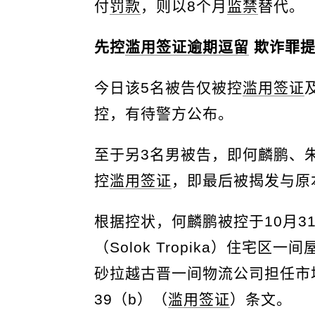
付
罚款
，则以8个月
监禁
替代。
先控
滥用签证
逾期逗留
欺诈罪提
今日该5名被告仅被控
滥用签证
控，有待警方公布。
至于另3名男被告，即何麟鹏、
控
滥用签证
，即最后被揭发与原
根据控状，何麟鹏被控于10月3
（Solok Tropika）住宅
砂拉越古晋一间物流公司担任市场
39（b）（
滥用签证
）条文。