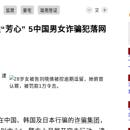
监禁
豪宅
滥用签证
“芳心” 5中国男女诈骗犯落网
”在中国、韩国及日本行骗的
诈骗集团
，