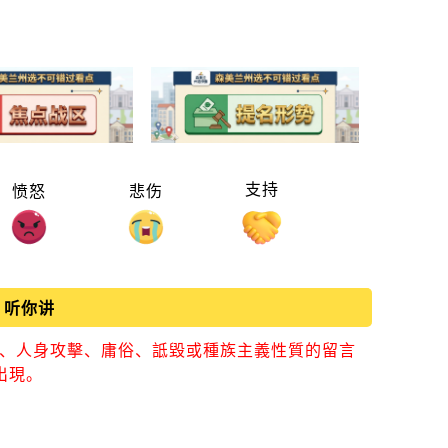
支持
愤怒
悲伤
听你讲
視、人身攻擊、庸俗、詆毀或種族主義性質的留言
出現。