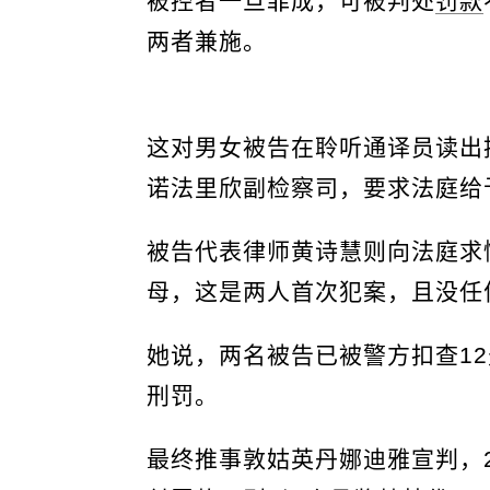
被控者一旦罪成，可被判处
罚款
两者兼施。
这对男女被告在聆听通译员读出
诺法里欣副检察司，要求法庭给
被告代表律师黄诗慧则向法庭求
母，这是两人首次犯案，且没任
她说，两名被告已被警方扣查1
刑罚。
最终推事敦姑英丹娜迪雅宣判，