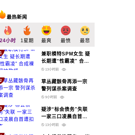
最热新闻
24小时
1星期
最爽
最愤
最悲
最惊
支持
1
兼职模特SPM女生 疑
长期遭“性霸凌” 合成
裸照被散播
13小时前
2
草丛藏骸骨再添一宗
警列谋杀案调查
9小时前
3
疑涉“标会债务”失联
一家三口凌晨自首遭
扣查
13小时前