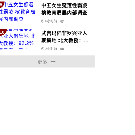
9
中五女生疑遭性霸凌
槟教育局展内部调查
6小时前
10
武吉玛陆非罗兴亚人
聚集地 北大教授：
92.2%居民有大马卡
2小时前
更多