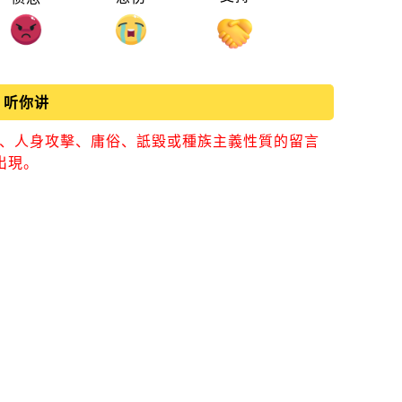
听你讲
視、人身攻擊、庸俗、詆毀或種族主義性質的留言
出現。