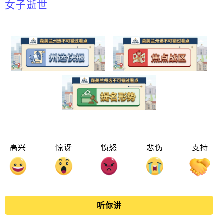
女子逝世
高兴
惊讶
愤怒
悲伤
支持
听你讲