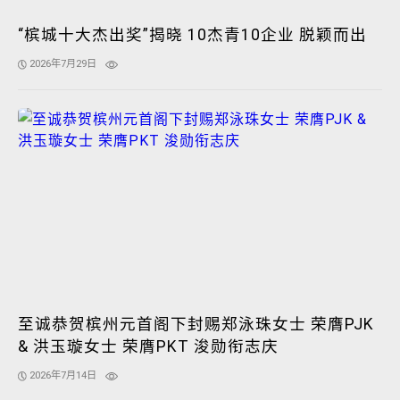
“槟城十大杰出奖”揭晓 10杰青10企业 脱颖而出
2026年7月29日
至诚恭贺槟州元首阁下封赐郑泳珠女士 荣膺PJK
& 洪玉璇女士 荣膺PKT 浚勋衔志庆
2026年7月14日