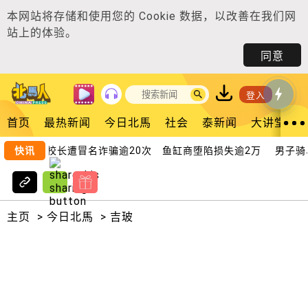
本网站将存储和使用您的
Cookie 数据
，以改善在我们网
站上的体验。
同意
登入
首页
最热新闻
今日北馬
社会
泰新闻
大讲堂
快讯
独中校长遭冒名诈骗逾20次 鱼缸商堕陷损失逾2万
男子骑单
主页
>
今日北馬
>
吉玻