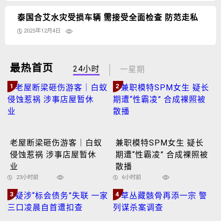
泰国合艾水灾受损车辆 需接受全面检查 防范走私
2025年12月4日
最热首页
24小时
一星期
1
2
老屋断梁砸伤游客｜白蚁
兼职模特SPM女生 疑长
侵蚀惹祸 涉事店屋暂休
期遭“性霸凌” 合成裸照被
业
散播
23小时前
6小时前
3
4