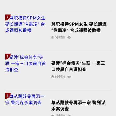
2
兼职模特SPM女生 疑长期遭
“性霸凌” 合成裸照被散播
6小时前
3
疑涉“标会债务”失联 一家三
口凌晨自首遭扣查
6小时前
4
草丛藏骸骨再添一宗 警列谋
杀案调查
2小时前