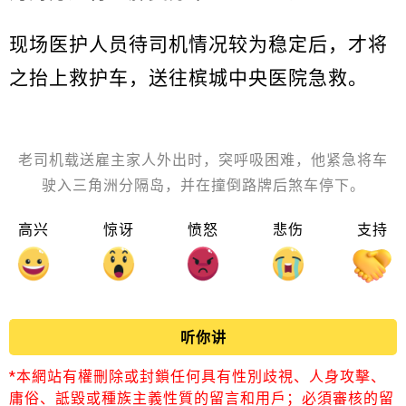
现场医护人员待司机情况较为稳定后，才将
之抬上救护车，送往槟城中央医院急救。
老司机载送雇主家人外出时，突呼吸困难，他紧急将车
驶入三角洲分隔岛，并在撞倒路牌后煞车停下。
高兴
惊讶
愤怒
悲伤
支持
听你讲
*本網站有權刪除或封鎖任何具有性別歧視、人身攻擊、
庸俗、詆毀或種族主義性質的留言和用戶；必須審核的留