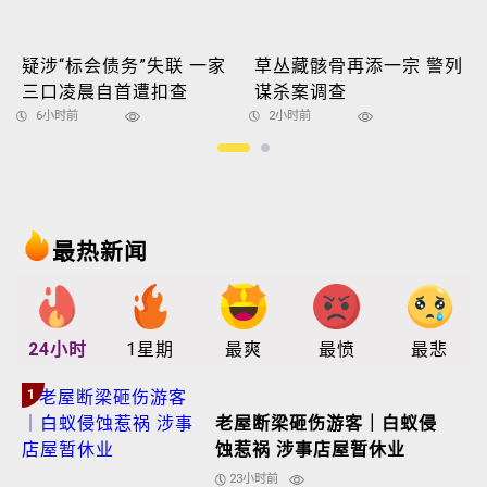
疑涉“标会债务”失联 一家
草丛藏骸骨再添一宗 警列
三口凌晨自首遭扣查
谋杀案调查
6小时前
2小时前
最热新闻
24小时
1星期
最爽
最愤
最悲
1
老屋断梁砸伤游客｜白蚁侵
蚀惹祸 涉事店屋暂休业
23小时前