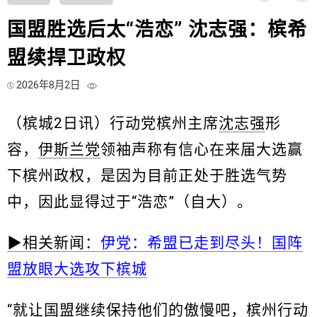
国盟胜选后太“浩恋” 沈志强：槟希
盟续捍卫政权
2026年8月2日
（槟城2日讯）行动党槟州主席
沈志强
形
容，
伊斯兰党
领袖声称有信心在来届大选赢
下槟州政权，是因为目前正处于胜选气势
中，因此显得过于“浩恋”（自大）。
▶相关新闻：
伊党：希盟已走到尽头！国阵
盟放眼大选攻下槟城
“就让国盟继续保持他们的傲慢吧，槟州行动