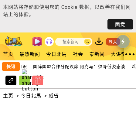
本网站将存储和使用您的
Cookie 数据
，以改善在我们网
站上的体验。
同意
登入
首页
最热新闻
今日北馬
社会
泰新闻
大讲堂
需掌握知识
快讯
国阵国盟合作分配议席 阿克马：须降低姿态谈
瑶池
主页
>
今日北馬
>
威省