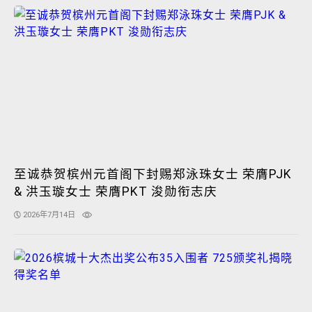
至诚恭贺槟州元首阁下封赐郑泳珠女士 荣膺PJK
& 洪玉璇女士 荣膺PKT 浚勋衔志庆
2026年7月14日