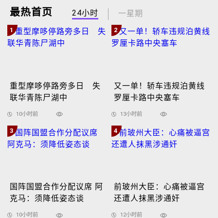
最热首页
24小时
一星期
1
2
重型摩哆停路旁多日 失
又一单！轿车违规泊黄线
联华青陈尸湖中
罗厘卡路中央塞车
10小时前
13小时前
3
4
国阵国盟合作分配议席 阿
前玻州大臣：心痛被逼宫
克马：须降低姿态谈
还遭人抹黑涉通奸
10小时前
12小时前