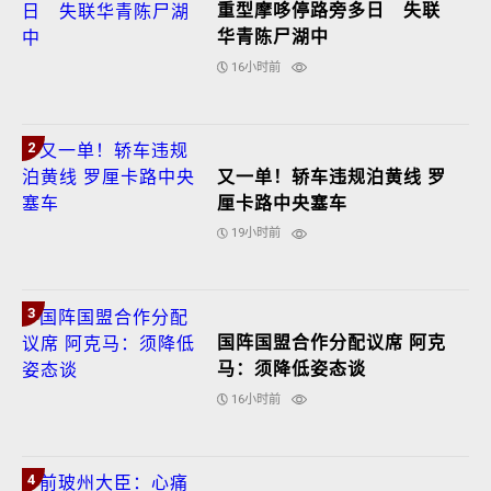
重型摩哆停路旁多日 失联
华青陈尸湖中
16小时前
2
又一单！轿车违规泊黄线 罗
厘卡路中央塞车
19小时前
3
国阵国盟合作分配议席 阿克
马：须降低姿态谈
16小时前
4