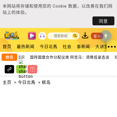
本网站将存储和使用您的
Cookie 数据
，以改善在我们网
站上的体验。
同意
登入
首页
最热新闻
今日北馬
社会
泰新闻
大讲堂
员需掌握知识
快讯
国阵国盟合作分配议席 阿克马：须降低姿态谈
瑶
主页
>
今日北馬
>
槟岛