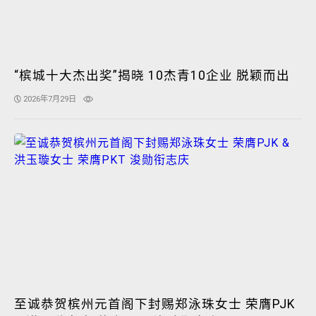
“槟城十大杰出奖”揭晓 10杰青10企业 脱颖而出
2026年7月29日
至诚恭贺槟州元首阁下封赐郑泳珠女士 荣膺PJK