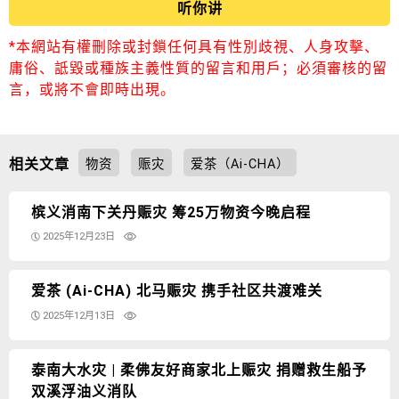
听你讲
*本網站有權刪除或封鎖任何具有性別歧視、人身攻擊、
庸俗、詆毀或種族主義性質的留言和用戶；必須審核的留
言，或將不會即時出現。
相关文章
物资
赈灾
爱茶（Ai-CHA）
槟义消南下关丹赈灾 筹25万物资今晚启程
2025年12月23日
爱茶 (Ai-CHA) 北马赈灾 携手社区共渡难关
2025年12月13日
泰南大水灾 | 柔佛友好商家北上赈灾 捐赠救生船予
双溪浮油义消队