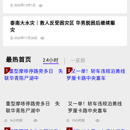
2025年12月1日
泰南大水灾｜救人反受困灾区 华男脱困后继续赈
灾
2025年11月26日
最热首页
24小时
一星期
1
2
重型摩哆停路旁多日 失
又一单！轿车违规泊黄线
联华青陈尸湖中
罗厘卡路中央塞车
16小时前
19小时前