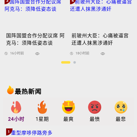
3
4
国阵国盟合作分配议席 阿
前玻州大臣：心痛被逼宫
克马：须降低姿态谈
还遭人抹黑涉通奸
16小时前
18小时前
最热新闻
24小时
1星期
最爽
最愤
最悲
1