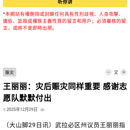
听你讲
*本網站有權刪除或封鎖任何具有性別歧視、人身攻擊、
庸俗、詆毀或種族主義性質的留言和用戶；必須審核的留
言，或將不會即時出現。
赈灾
王丽丽：灾后赈灾同样重要 感谢志
愿队默默付出
2025年12月29日
（大山脚29日讯）武拉必区州议员王丽丽指