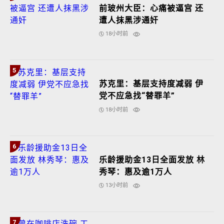
前玻州大臣：心痛被逼宫 还
遭人抹黑涉通奸
18小时前
5
苏克里：基层支持度减弱 伊
党不应急找“替罪羊”
18小时前
6
乐龄援助金13日全面发放 林
秀琴：惠及逾1万人
13小时前
7