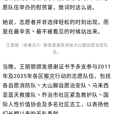
愿队伍举办的慰劳宴，致词时这么说。
她说，志愿者并非选择轻松的时刻出现，而
是在最辛苦丶最不被看见的时候站出来。
王丽丽（坐者左3）颁发感谢奖状给大山脚自愿治安队
员。
当晚，王丽丽颁发感谢证书予多支参与2011
年及2025年各区
赈灾
行动的志愿队伍，包括
各自愿消防队丶大山脚自愿治安队丶马来西
亚蓝天救援队丶乔治市社区紧急救护队丶国
际人性价值协会及多名社区志工，以表扬他
们长期以来的无私奉献。