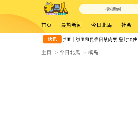
首页
最热新闻
今日北馬
社会
快讯
救肉票歼2绑匪｜绑匪租民宿囚禁肉票 警封锁住宅
主页
>
今日北馬
>
槟岛