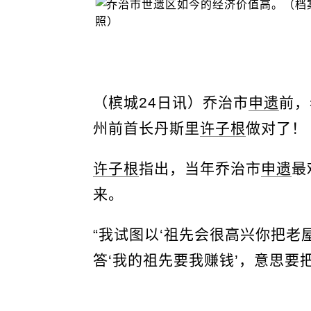
（槟城24日讯）乔治市
申遗
前，
州前首长丹斯里
许子根
做对了！
许子根
指出，当年乔治市
申遗
最
来。
“我试图以‘祖先会很高兴你把老
答‘我的祖先要我赚钱’，意思要