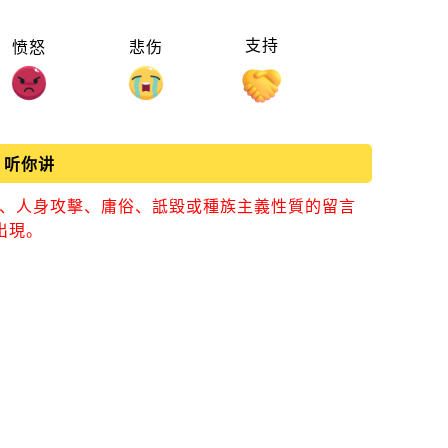
支持
愤怒
悲伤
听你讲
視、人身攻擊、庸俗、詆毀或種族主義性質的留言
出現。