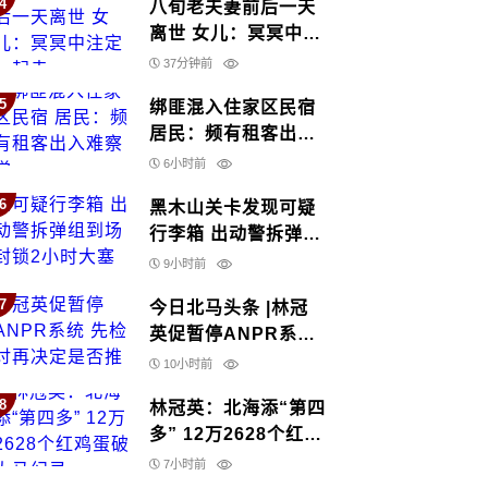
4
八旬老夫妻前后一天
离世 女儿：冥冥中注
定一起走
37分钟前
5
绑匪混入住家区民宿
居民：频有租客出入
难察觉
6小时前
6
黑木山关卡发现可疑
行李箱 出动警拆弹组
到场 封锁2小时大塞
9小时前
车
7
今日北马头条 |林冠
英促暂停ANPR系统
先检讨再决定是否推
10小时前
行
8
林冠英：北海添“第四
多” 12万2628个红鸡
蛋破大马纪录
7小时前