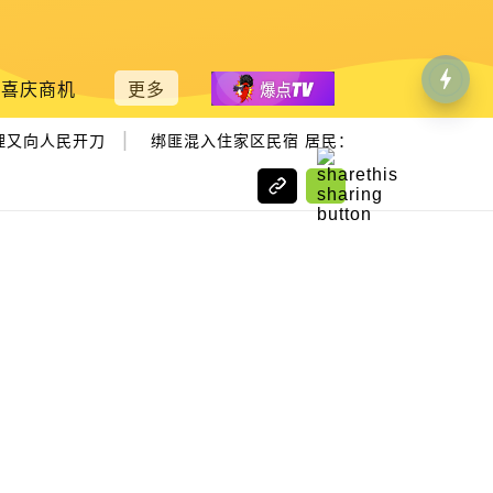
喜庆商机
更多
|
又向人民开刀
绑匪混入住家区民宿 居民：频有租客出入难察觉