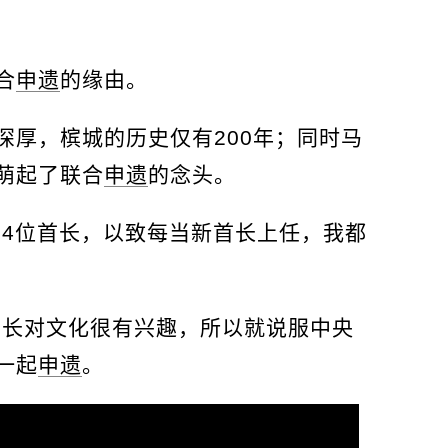
合
申遗
的缘由。
深厚，槟城的历史仅有200年；同时马
萌起了联合
申遗
的念头。
4位首长，以致每当新首长上任，我都
部长对文化很有兴趣，所以就说服中央
一起
申遗
。