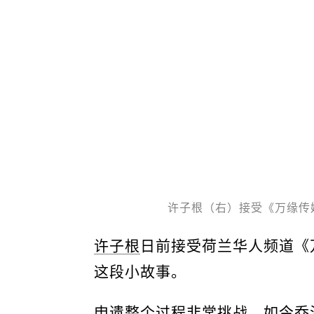
许子根（右）接受《万缘传
许子根
日前接受荷兰华人频道《
这段小故事。
申遗
整个过程非常挑战，如今乔