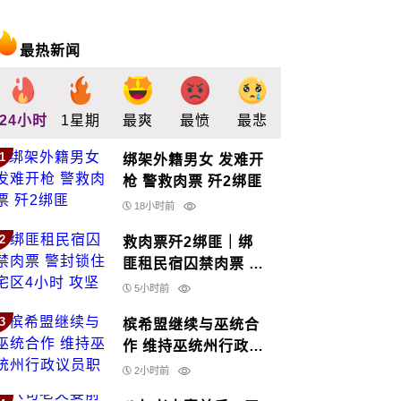
最热新闻
24小时
1星期
最爽
最愤
最悲
最惊
支持
1
绑架外籍男女 发难开
枪 警救肉票 歼2绑匪
18小时前
2
救肉票歼2绑匪｜绑
匪租民宿囚禁肉票 警
封锁住宅区4小时 攻
5小时前
坚救人
3
槟希盟继续与巫统合
作 维持巫统州行政议
员职
2小时前