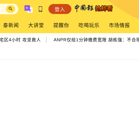
登入
泰新闻
大讲堂
提醒你
吃喝玩乐
市场情报
|
区4小时 攻坚救人
ANPR仅给1分钟缴费宽限 胡栋强：不合理