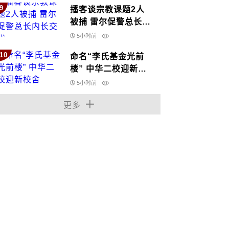
9
播客谈宗教课题2人
被捕 雷尔促警总长内
长交代
5小时前
10
命名“李氏基金光前
楼” 中华二校迎新校
舍
5小时前
更多