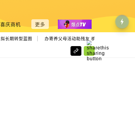
喜庆商机
更多
|
|
拟长期转型蓝图
办寄养父母活动助残友 槟济世之家冀筹15万