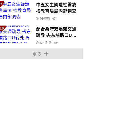
9
中五女生疑遭性霸凌
槟教育局展内部调查
5小时前
10
配合柔府双溪赖交通
疏导 峇东埔路口U转
处 周五起封路3个月
23小时前
更多