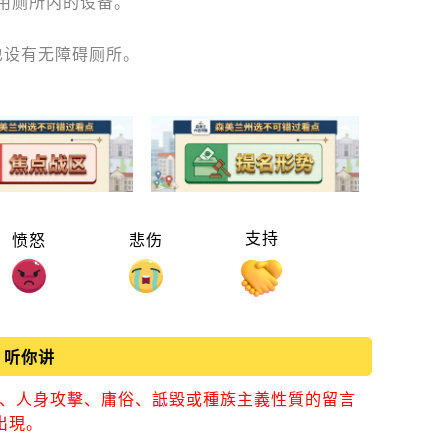
用厕所内的设备。
也设有无障碍厕所。
支持
愤怒
悲伤
听你讲
視、人身攻擊、庸俗、詆毀或種族主義性質的留言
出現。