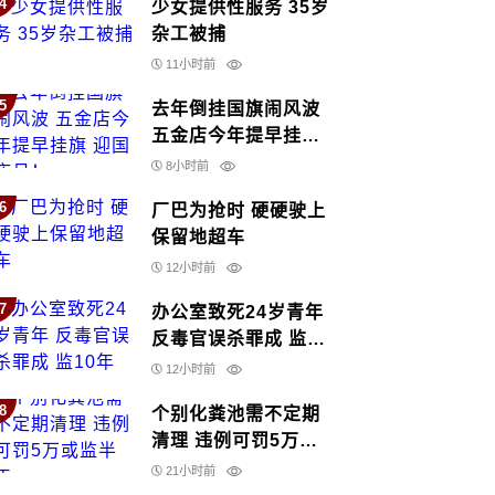
4
少女提供性服务 35岁
杂工被捕
11小时前
5
去年倒挂国旗闹风波
五金店今年提早挂旗
迎国庆月！
8小时前
6
厂巴为抢时 硬硬驶上
保留地超车
12小时前
7
办公室致死24岁青年
反毒官误杀罪成 监10
年
12小时前
8
个别化粪池需不定期
清理 违例可罚5万或
监半年
21小时前