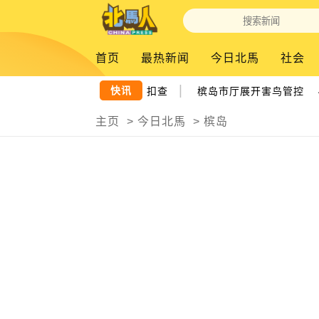
首页
最热新闻
今日北馬
社会
|
快讯
越界捕鱼 2渔船遭槟海事机构扣查
槟岛市厅展开害鸟管控 41
主页
>
今日北馬
>
槟岛