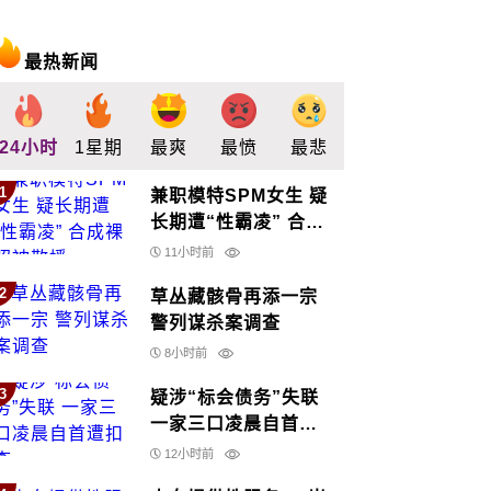
最热新闻
24小时
1星期
最爽
最愤
最悲
最惊
支持
1
兼职模特SPM女生 疑
长期遭“性霸凌” 合成
裸照被散播
11小时前
2
草丛藏骸骨再添一宗
警列谋杀案调查
8小时前
3
疑涉“标会债务”失联
一家三口凌晨自首遭
扣查
12小时前