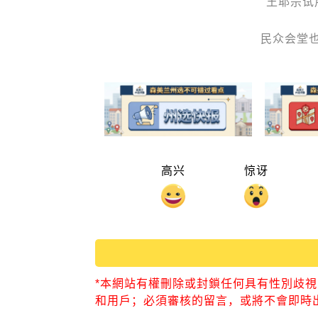
王耶宗试
民众会堂
高兴
惊讶
*本網站有權刪除或封鎖任何具有性別歧
和用戶；必須審核的留言，或將不會即時