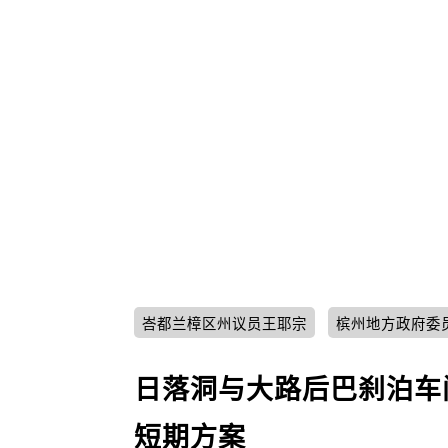
峇都兰樟区州议员王耶宗
槟州地方政府委
日落洞与大路后巴刹泊车
短期方案