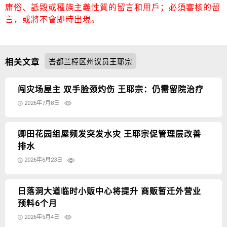
庸俗、詆毀或種族主義性質的留言和用戶；必須審核的留
言，或將不會即時出現。
相关文章
峇都兰樟区州议员王耶宗
闯灾场屋主 双手脸颈灼伤 王耶宗：仍需留院治疗
2026年7月8日
卿田花园组屋频发突发水灾 王耶宗促管理层改善
排水
2026年6月23日
日落洞大道临时小贩中心将提升 商贩暂迁外营业
预料6个月
2026年5月4日