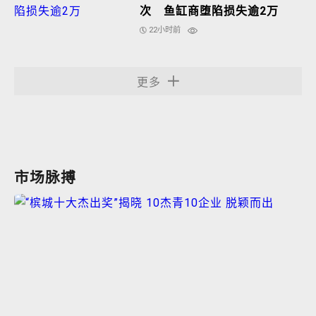
次 鱼缸商堕陷损失逾2万
22小时前
更多
市场脉搏