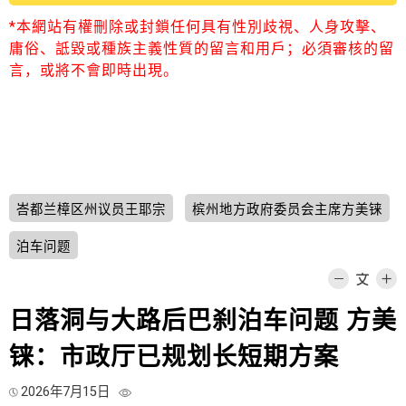
*本網站有權刪除或封鎖任何具有性別歧視、人身攻擊、
庸俗、詆毀或種族主義性質的留言和用戶；必須審核的留
言，或將不會即時出現。
峇都兰樟区州议员王耶宗
槟州地方政府委员会主席方美铼
泊车问题
日落洞与大路后巴刹泊车问题 方美
铼：市政厅已规划长短期方案
2026年7月15日