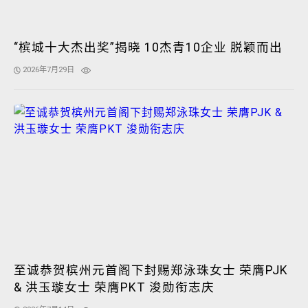
“槟城十大杰出奖”揭晓 10杰青10企业 脱颖而出
2026年7月29日
至诚恭贺槟州元首阁下封赐郑泳珠女士 荣膺PJK
& 洪玉璇女士 荣膺PKT 浚勋衔志庆