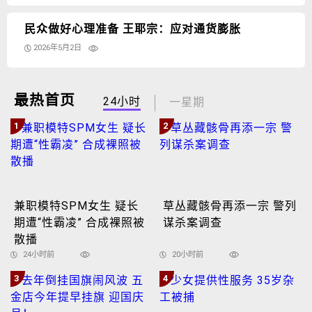
民众做好心理准备 王耶宗：应对通货膨胀
2026年5月2日
最热首页
24小时
一星期
1
2
兼职模特SPM女生 疑长
草丛藏骸骨再添一宗 警列
期遭“性霸凌” 合成裸照被
谋杀案调查
散播
24小时前
20小时前
3
4