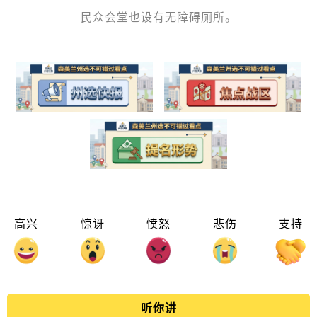
民众会堂也设有无障碍厕所。
高兴
惊讶
愤怒
悲伤
支持
听你讲