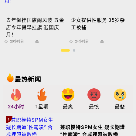
去年倒挂国旗闹风波 五金
少女提供性服务 35岁杂
店今年提早挂旗 迎国庆
工被捕
月！
20小时前
24小时前
最热新闻
24小时
1星期
最爽
最愤
最悲
1
兼职模特SPM女生 疑长期遭
“性霸凌” 合成裸照被散播