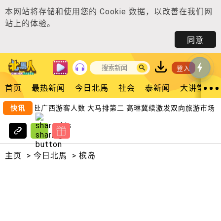
本网站将存储和使用您的
Cookie 数据
，以改善在我们网
站上的体验。
同意
登入
首页
最热新闻
今日北馬
社会
泰新闻
大讲堂
快讯
赴广西游客人数 大马排第二 高琳冀续激发双向旅游市场
主页
>
今日北馬
>
槟岛