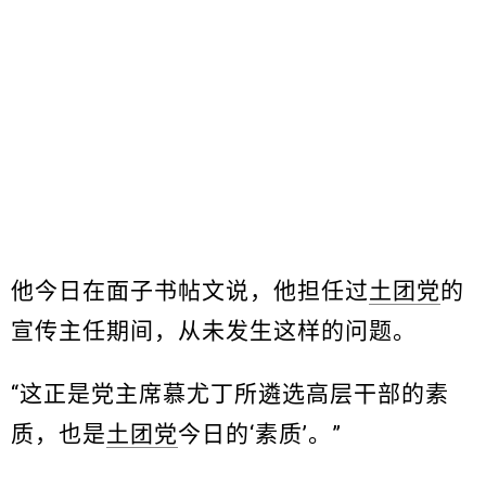
他今日在面子书帖文说，他担任过
土团党
的
宣传主任期间，从未发生这样的问题。
“这正是党主席慕尤丁所遴选高层干部的素
质，也是
土团党
今日的‘素质’。”