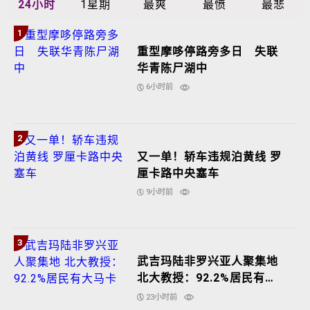
24小时
1星期
最爽
最愤
最悲
1
重型摩哆停路旁多日 失联
华青陈尸湖中
6小时前
2
又一单！轿车违规泊黄线 罗
厘卡路中央塞车
9小时前
3
武吉玛陆非罗兴亚人聚集地
北大教授：92.2%居民有大
马卡
23小时前