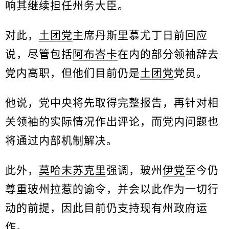
响其继续担任
州务大臣
。
对此，
土团党
主席丹斯里慕尤丁日前回应
说，尽管包括
阿布峇卡
在内的部分领袖辞去
党内高职，但他们目前仍是
土团党
党员。
他说，党中央将先取得完整报告，再针对相
关领袖的实际情况作出评论，而党内问题也
将通过内部机制解决。
此外，
莫哈末苏克里
强调，玻州
伊党
至今仍
尊重玻州拉惹的谕令，并会以此作为一切行
动的前提，因此目前仍支持现有州政府运
作。