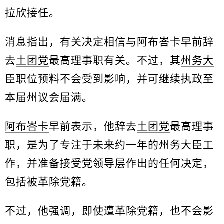
拉欣接任。
消息指出，有关决定相信与
阿布峇卡
早前辞
去
土团党
最高理事职有关。不过，其
州务大
臣
职位预料不会受到影响，并可继续执政至
本届州议会届满。
阿布峇卡
早前表示，他辞去
土团党
最高理事
职，是为了专注于未来约一年的
州务大臣
工
作，并准备接受党领导层作出的任何决定，
包括被革除党籍。
不过，他强调，即使遭革除党籍，也不会影