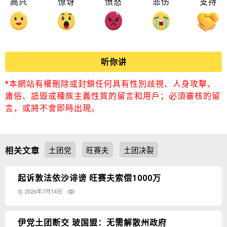
高兴
惊讶
愤怒
悲伤
支持
听你讲
*本網站有權刪除或封鎖任何具有性別歧視、人身攻擊、
庸俗、詆毀或種族主義性質的留言和用戶；必須審核的留
言，或將不會即時出現。
相关文章
土团党
旺赛夫
土团决裂
起诉敦法依沙诽谤 旺赛夫索偿1000万
2026年7月14日
伊党土团断交 玻国盟：无需解散州政府