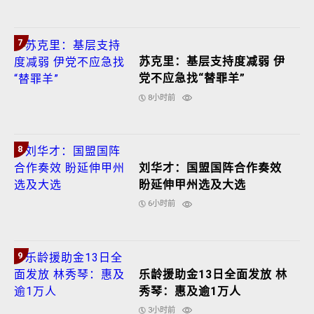
7
苏克里：基层支持度减弱 伊
党不应急找“替罪羊”
8小时前
8
刘华才：国盟国阵合作奏效
盼延伸甲州选及大选
6小时前
9
乐龄援助金13日全面发放 林
秀琴：惠及逾1万人
3小时前