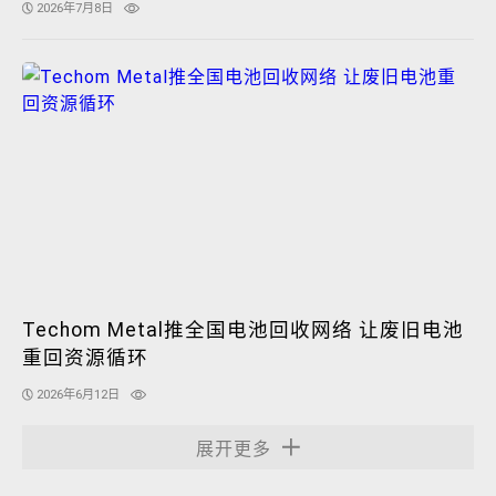
2026年7月8日
Techom Metal推全国电池回收网络 让废旧电池
重回资源循环
2026年6月12日
展开更多