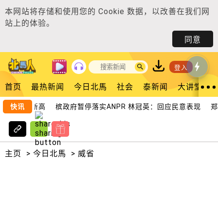
本网站将存储和使用您的
Cookie 数据
，以改善在我们网
站上的体验。
同意
登入
首页
最热新闻
今日北馬
社会
泰新闻
大讲堂
创下历史新高
快讯
槟政府暂停落实ANPR 林冠英：回应民意表现
郑来
主页
>
今日北馬
>
威省