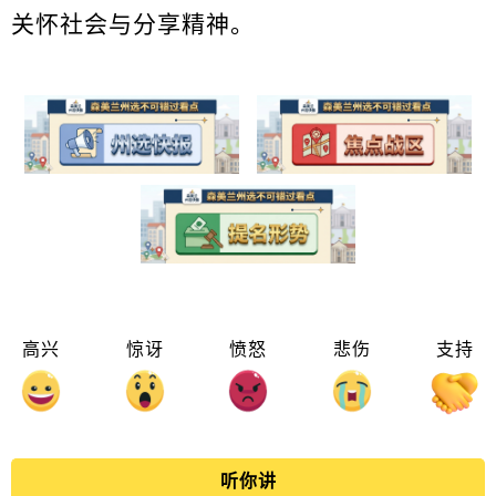
关怀社会与分享精神。
高兴
惊讶
愤怒
悲伤
支持
听你讲