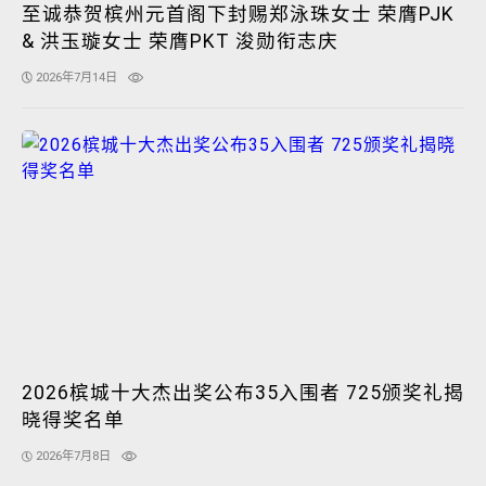
至诚恭贺槟州元首阁下封赐郑泳珠女士 荣膺PJK
& 洪玉璇女士 荣膺PKT 浚勋衔志庆
2026年7月14日
2026槟城十大杰出奖公布35入围者 725颁奖礼揭
晓得奖名单
2026年7月8日