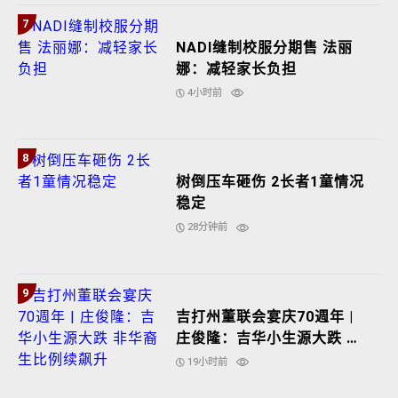
7
NADI缝制校服分期售 法丽
娜：减轻家长负担
4小时前
8
树倒压车砸伤 2长者1童情况
稳定
28分钟前
9
吉打州董联会宴庆70週年 |
庄俊隆：吉华小生源大跌 非
华裔生比例续飙升
19小时前