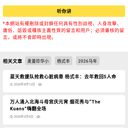
听你讲
*本網站有權刪除或封鎖任何具有性別歧視、人身攻擊、
庸俗、詆毀或種族主義性質的留言和用戶；必須審核的留
言，或將不會即時出現。
相关文章
麦曼珍华小
杨式丰
2026马年
蓝天救援队抢救心脏病患 杨式丰：去年救回5人命
2026年4月12日
万人涌入北海斗母宫庆元宵 烟花秀与“The
Kuans”嗨翻全场
2026年3月4日