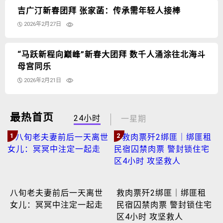
吉广汀新春团拜 张家菡：传承需年轻人接棒
2026年2月27日
“马跃新程向巅峰”新春大团拜 数千人涌涂往北海斗
母宫同乐
2026年2月21日
最热首页
24小时
一星期
1
2
八旬老夫妻前后一天离世
救肉票歼2绑匪｜绑匪租
女儿：冥冥中注定一起走
民宿囚禁肉票 警封锁住宅
区4小时 攻坚救人