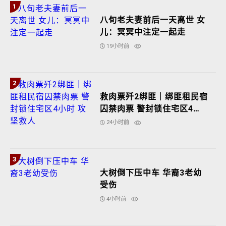
1
八旬老夫妻前后一天离世 女
儿：冥冥中注定一起走
19小时前
2
救肉票歼2绑匪｜绑匪租民宿
囚禁肉票 警封锁住宅区4小
时 攻坚救人
24小时前
3
大树倒下压中车 华裔3老幼
受伤
4小时前