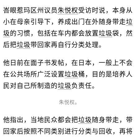
峇眼惹玛区州议员
朱悦权
受访时说，本身从
小在母亲引导下，养成出门在外随身带走
垃
圾
的习惯，包括在车内都会放置
垃圾
袋，然
后把
垃圾
带回家再自行分类处理。
他日前在面子书发帖，在日本，一般上不会
在公共场所广泛设置
垃圾
桶，目的是培养人
民对自己所制造的
垃圾
负责任。
朱悦权。
他指出，当地民众都会把
垃圾
随身带走，带
回家后按照不同类别进行分类与回收，再将