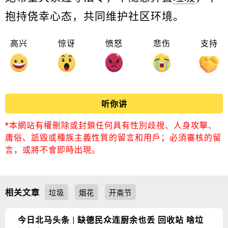
抱持侥幸心态，共同维护社区环境。
高兴
惊讶
愤怒
悲伤
支持
听你讲
*本網站有權刪除或封鎖任何具有性別歧視、人身攻擊、
庸俗、詆毀或種族主義性質的留言和用戶；必須審核的留
言，或將不會即時出現。
相关文章
垃圾
烟花
开斋节
今日北马头条 | 缺德民众连厨余也丢 回收站 啥垃