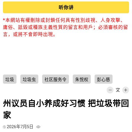
听你讲
*本網站有權刪除或封鎖任何具有性別歧視、人身攻擊、
庸俗、詆毀或種族主義性質的留言和用戶；必須審核的留
言，或將不會即時出現。
垃圾
垃圾虫
社区服务令
朱悦权
彭心慈
州议员自小养成好习惯 把垃圾带回
家
2026年7月5日