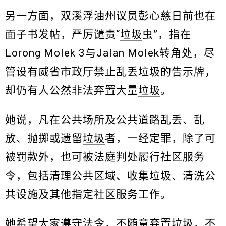
另一方面，双溪浮油州议员
彭心慈
日前也在
面子书发帖，严厉谴责“
垃圾
虫”，指在
Lorong Molek 3与Jalan Molek转角处，尽
管设有威省市政厅禁止乱丢
垃圾
的告示牌，
却仍有人公然非法弃置大量
垃圾
。
她说，凡在公共场所及公共道路乱丢、乱
放、抛掷或遗留
垃圾
者，一经定罪，除了可
被罚款外，也可被法庭判处履行
社区服务
令
，包括清理公共区域、收集
垃圾
、清洗公
共设施及其他指定社区服务工作。
她希望大家遵守法令，不随意弃置
垃圾
，不