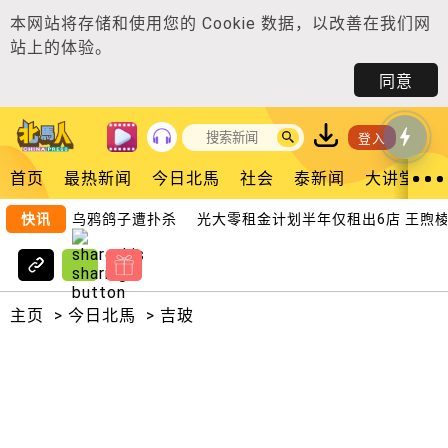
本网站将存储和使用您的
Cookie 数据
，以改善在我们网
站上的体验。
同意
登入
首页
最热新闻
今日北馬
社会
泰新闻
大讲堂
 4135乌鸦鸽子遭扑杀
快讯
光大零租金计划半年仅租出6店 王煦棱
主页
>
今日北馬
>
吉玻