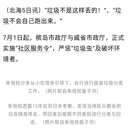
（北海5日讯）“
垃圾
不是这样丢的！”、“
垃
圾
不会自己跑出来。”
7月1日起，槟岛市政厅与威省市政厅，正式
实施“
社区服务令
”，严惩“
垃圾
虫”及破坏环
境者。
朱悦权分享从小在母亲引导下，自行进行居家垃圾分类
工作。（照片取自朱悦权面子书）
朱悦权透露15年前到日本考察，发现当地民众都会把
垃圾随身带走，带回家后按照不同类别进行分类与回
收。（照片取自朱悦权面子书）