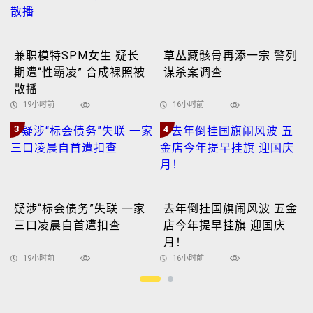
兼职模特SPM女生 疑长
草丛藏骸骨再添一宗 警列
期遭“性霸凌” 合成裸照被
谋杀案调查
散播
19小时前
16小时前
3
4
疑涉“标会债务”失联 一家
去年倒挂国旗闹风波 五金
三口凌晨自首遭扣查
店今年提早挂旗 迎国庆
月！
19小时前
16小时前