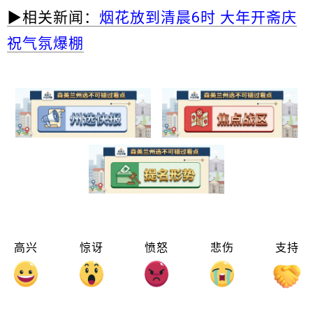
▶相关新闻：
烟花放到清晨6时 大年开斋庆
祝气氛爆棚
高兴
惊讶
愤怒
悲伤
支持