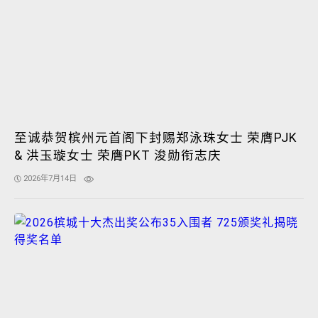
至诚恭贺槟州元首阁下封赐郑泳珠女士 荣膺PJK
& 洪玉璇女士 荣膺PKT 浚勋衔志庆
2026年7月14日