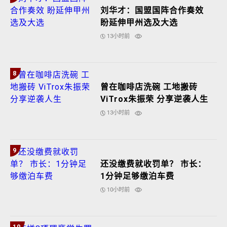
刘华才：国盟国阵合作奏效
盼延伸甲州选及大选
13小时前
8
曾在咖啡店洗碗 工地搬砖
ViTrox朱振荣 分享逆袭人生
13小时前
9
还没缴费就收罚单？ 市长：
1分钟足够缴泊车费
10小时前
10