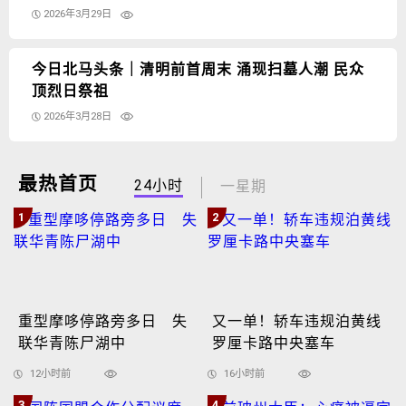
2026年3月29日
今日北马头条｜清明前首周末 涌现扫墓人潮 民众
顶烈日祭祖
2026年3月28日
最热首页
24小时
一星期
1
2
重型摩哆停路旁多日 失
又一单！轿车违规泊黄线
联华青陈尸湖中
罗厘卡路中央塞车
12小时前
16小时前
3
4