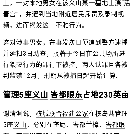
上，一对本地男女在该
义山
某一墓地上演“
活
春宫
”，并遭到当地附近居民斥责及录制视
频，进而揭发这一不雅行为。
这对涉事男女，在事发次日便遭到警方逮捕
并延扣3日助查，接著于今日在公共场所进
行猥亵行为的罪行下被控，两人认罪且各被
判监禁12月，刑期从被捕日起开始计算。
管理5座
义山
峇都眼东
占地230英亩
谢清渊说，
槟城联合福建公冢
在槟岛共管理
5座
义山
，分别在垄尾、峇都兰樟、
峇都眼