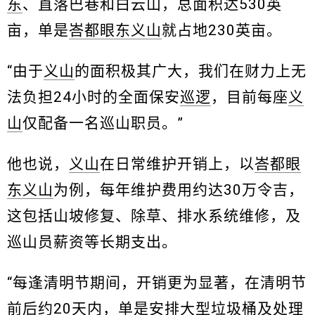
东
、直落巴巷和白云山，总面积达530英
亩，单是
峇都眼东
义山
就占地230英亩。
“由于
义山
的面积极其广大，我们在财力上无
法负担24小时的全面保安
巡逻
，目前每座
义
山
仅配备一名巡山职员。”
他也说，
义山
在日常维护开销上，以
峇都眼
东
义山
为例，每年维护费用约达30万令吉，
这包括山坡修复、除草、排水系统维修，及
巡山员薪资等长期支出。
“每逢清明节期间，开销更为显著，在清明节
前后约20天内，单是安排大型垃圾桶及处理