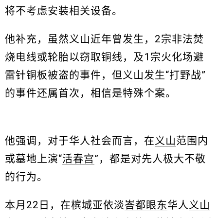
将不考虑安装相关设备。
他补充，虽然
义山
近年曾发生，2宗非法焚
烧电线或轮胎以窃取铜线，及1宗火化场避
雷针铜板被盗的事件，但
义山
发生“打野战”
的事件还属首次，相信是特殊个案。
他强调，对于华人社会而言，在
义山
范围内
或墓地上演“
活春宫
”，都是对先人极大不敬
的行为。
本月22日，在槟城亚依淡
峇都眼东
华人
义山