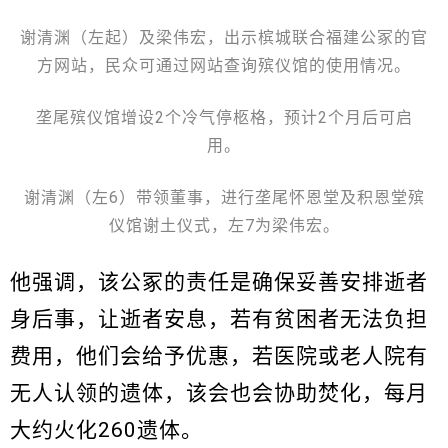
谢清渊（左起）及梁伟宏，出示槟城联合福建公冢的官
方网站，民众可通过网站查询殡仪馆的使用情况。
垄尾殡仪馆增设2个冷气停柩格，预计2个月后可启
用。
谢清渊（左6）带领董事，进行垄尾怀恩堂及积恩堂殡
仪馆谢土仪式，左7为梁伟宏。
他强调，该公冢的责任是确保妥善安排逝者
身后事，让逝者安息，若有贫困者无法负担
费用，他们会给予优惠，若医院或老人院有
无人认领的遗体，该会也会协助焚化，每月
大约火化260遗体。