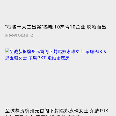
“槟城十大杰出奖”揭晓 10杰青10企业 脱颖而出
2026年7月29日
至诚恭贺槟州元首阁下封赐郑泳珠女士 荣膺PJK