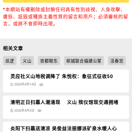
*本網站有權刪除或封鎖任何具有性別歧視、人身攻擊、
庸俗、詆毀或種族主義性質的留言和用戶；必須審核的留
言，或將不會即時出現。
相关文章
巡逻
义山
峇都眼东
槟城联合福建公冢
活春宫
灵应社义山地税调降了 朱悦权：象征式征收50
2026年4月14日
清明正日扫墓人潮涌现 义山 殡仪馆现交通拥堵
2026年4月5日
炎阳下扫墓送清凉 吴俊益法丽娜派矿泉水暖人心