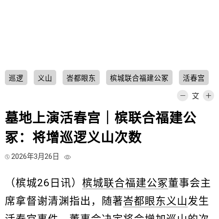
巡逻
义山
峇都眼东
槟城联合福建公冢
活春宫
墓地上演活春宫｜槟联合福建公
冢：将增巡逻义山次数
2026年3月26日
（槟城26日讯）
槟城联合福建公冢
董事会主
席拿督谢清渊指出，随著
峇都眼东
义山
发生