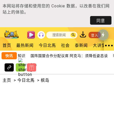
本网站将存储和使用您的
Cookie 数据
，以改善在我们网
站上的体验。
同意
登入
首页
最热新闻
今日北馬
社会
泰新闻
大讲堂
需掌握知识
快讯
国阵国盟合作分配议席 阿克马：须降低姿态谈
瑶池
主页
>
今日北馬
>
槟岛