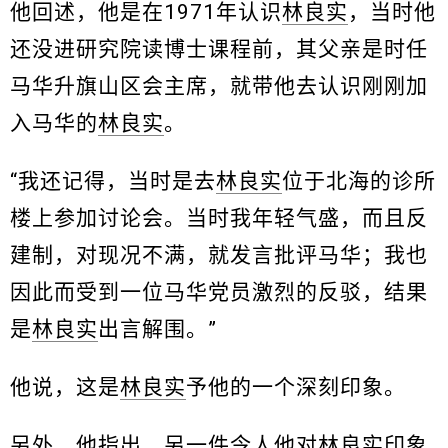
他回述，他是在1971年认识
林良实
，当时他
还没进研究院读博士课程前，其父亲是时任
马华升旗山区会主席，就带他去认识刚刚加
入马华的
林良实
。
“我还记得，当时是去
林良实
位于北海的诊所
楼上参加讨论会。当时我年轻气盛，而且反
建制，对现况不满，就发言批评马华；我也
因此而受到一位马华党员激烈的反驳，结果
是
林良实
出言解围。”
他说，这是
林良实
予他的一个深刻印象。
另外，他指出，另一件令人他对
林良实
印象