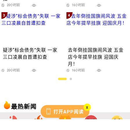
20小时前
16小时前
3
4
疑涉“标会债务”失联 一家
去年倒挂国旗闹风波 五金
三口凌晨自首遭扣查
店今年提早挂旗 迎国庆
月！
20小时前
16小时前
最热新闻
x
打开APP阅读