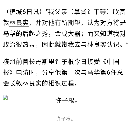
（槟城6日讯）“我父亲（拿督许平等）欣赏
敦
林良实
，并对他有所期望，认为对方将是
马华的后起之秀，会成大器；而又知道我对
政治很热衷，因此就带我去与
林良实
认识。”
槟州前首长丹斯里
许子根
今日接受《中国
报》电访时，分享他第一次与马华第6任总
会长敦
林良实
的相识过程。
许子根。