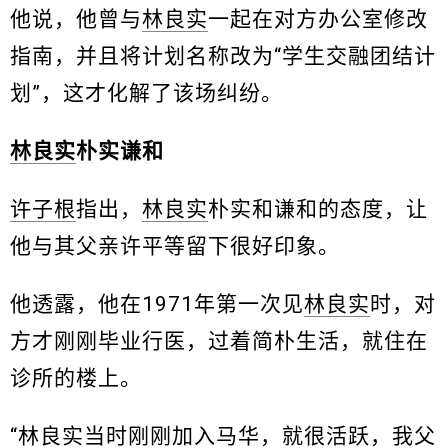
他说，他曾与
林良实
一起在对方办公室修改
指南，并且将计划名称改为“学生交融团结计
划”，这才化解了该场纠纷。
林良实
朴实谦和
许子根
指出，
林良实
朴实和谦和的态度，让
他与其父亲许平等留下很好印象。
他透露，他在1971年第一次见
林良实
时，对
方才刚刚毕业行医，过着简朴生活，就住在
诊所的楼上。
“
林良实
当时刚刚加入马华，就很活跃，我父