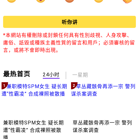
听你讲
*本網站有權刪除或封鎖任何具有性別歧視、人身攻擊、
庸俗、詆毀或種族主義性質的留言和用戶；必須審核的留
言，或將不會即時出現。
最热首页
24小时
一星期
1
2
兼职模特SPM女生 疑长期
草丛藏骸骨再添一宗 警列
遭“性霸凌” 合成裸照被散
谋杀案调查
播