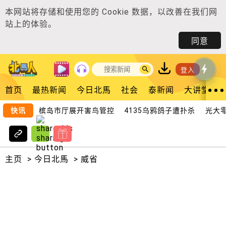
本网站将存储和使用您的
Cookie 数据
，以改善在我们网
站上的体验。
同意
登入
首页
最热新闻
今日北馬
社会
泰新闻
大讲堂
快讯
槟岛市厅展开害鸟管控 4135乌鸦鸽子遭扑杀
光大零租
主页
>
今日北馬
>
威省