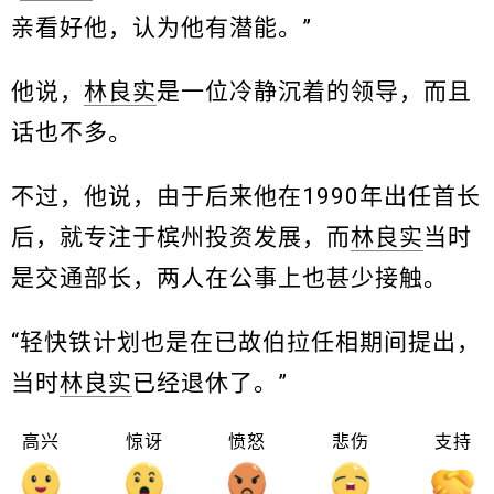
亲看好他，认为他有潜能。”
他说，
林良实
是一位冷静沉着的领导，而且
话也不多。
不过，他说，由于后来他在1990年出任首长
后，就专注于槟州投资发展，而
林良实
当时
是交通部长，两人在公事上也甚少接触。
“轻快铁计划也是在已故伯拉任相期间提出，
当时
林良实
已经退休了。”
高兴
惊讶
愤怒
悲伤
支持