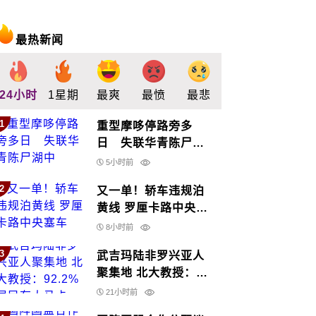
最热新闻
24小时
1星期
最爽
最愤
最悲
最惊
支持
1
重型摩哆停路旁多
日 失联华青陈尸湖
中
5小时前
2
又一单！轿车违规泊
黄线 罗厘卡路中央塞
车
8小时前
3
武吉玛陆非罗兴亚人
聚集地 北大教授：
92.2%居民有大马卡
21小时前