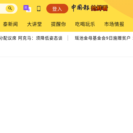
登入
泰新闻
大讲堂
提醒你
吃喝玩乐
市场情报
|
配议席 阿克马：须降低姿态谈
瑶池金母基金会9日施赠贫户 