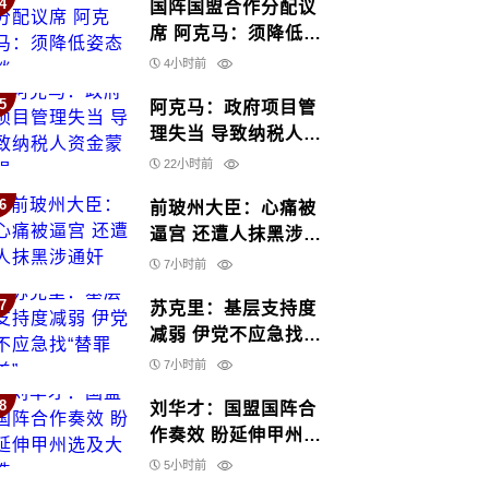
4
国阵国盟合作分配议
席 阿克马：须降低姿
态谈
4小时前
5
阿克马：政府项目管
理失当 导致纳税人资
金蒙损
22小时前
6
前玻州大臣：心痛被
逼宫 还遭人抹黑涉通
奸
7小时前
7
苏克里：基层支持度
减弱 伊党不应急找
“替罪羊”
7小时前
8
刘华才：国盟国阵合
作奏效 盼延伸甲州选
及大选
5小时前