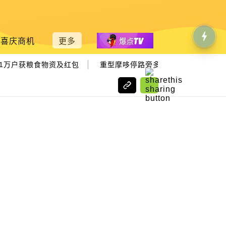
喜庆商机
更多
|
1万户获粮食物资及红包
重型摩哆停路旁多日 失联华青陈尸湖