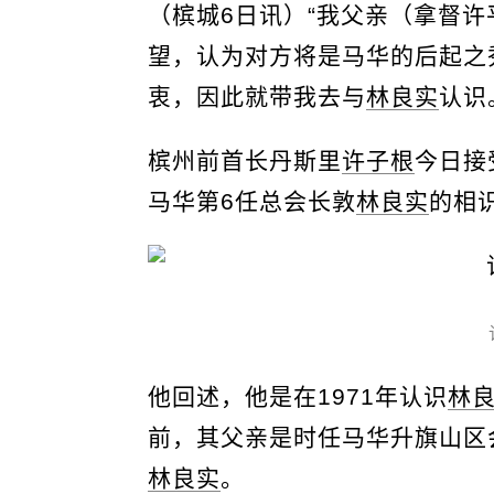
（槟城6日讯）“我父亲（拿督许
望，认为对方将是马华的后起之
衷，因此就带我去与
林良实
认识
槟州前首长丹斯里
许子根
今日接
马华第6任总会长敦
林良实
的相
他回述，他是在1971年认识
林
前，其父亲是时任马华升旗山区
林良实
。