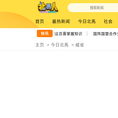
首页
最热新闻
今日北馬
社会
|
快讯
助推槟城发展 曹观友：国州议员需掌握知识
国阵国盟合作分
主页
>
今日北馬
>
威省