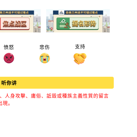
支持
愤怒
悲伤
听你讲
視、人身攻擊、庸俗、詆毀或種族主義性質的留言
出現。