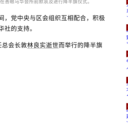
，在峇眼马华会所前默哀及进行降半旗仪式。
间，党中央与区会组织互相配合，积极
华社的支持。
任总会长敦
林良实逝世
而举行的降半旗